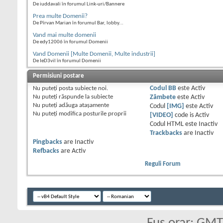
De iuddavali în forumul Link-uri/Bannere
Prea multe Domenii?
De Pîrvan Marian în forumul Bar, lobby...
Vand mai multe domenii
De edy12006 în forumul Domenii
Vand Domenii [Multe Domenii, Multe industrii]
De IeD3vil în forumul Domenii
Permisiuni postare
Nu puteţi
posta subiecte noi.
Codul BB
este
Activ
Nu puteţi
răspunde la subiecte
Zâmbete
este
Activ
Nu puteţi
adăuga ataşamente
Codul
[IMG]
este
Activ
Nu puteţi
modifica posturile proprii
[VIDEO]
code is
Activ
Codul HTML este
Inactiv
Trackbacks
are
Inactiv
Pingbacks
are
Inactiv
Refbacks
are
Activ
Reguli Forum