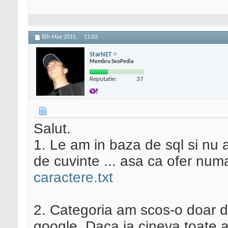
8th May 2015,
11:03
StarNET
Membru SeoPedia
Reputatie:
37
Salut.
1. Le am in baza de sql si nu
de cuvinte ... asa ca ofer num
caractere.txt
2. Categoria am scos-o doar de
google. Daca ia cineva toate a