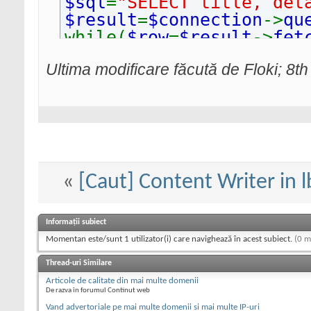
$sql
=
"SELECT title, det
$result
=
$connection
->
qu
while(
$row
=
$result
->
fet
echo
$row
[
0
].
" ("
.
s
Ultima modificare făcută de Floki; 8t
te)<br />"
;
}
$connection
->
close
();
«
[Caut] Content Writer in l
Informații subiect
Momentan este/sunt 1 utilizator(i) care navighează în acest subiect.
(0 m
Thread-uri Similare
Articole de calitate din mai multe domenii
De razva în forumul Continut web
Vand advertoriale pe mai multe domenii si mai multe IP-uri