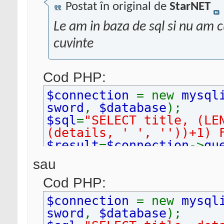
Postat în original de
StarNET
Le am in baza de sql si nu am 
cuvinte
Cod PHP:
$connection
= new
mysql
sword
,
$database
);
$sql
=
"SELECT title, (LE
(details, ' ', ''))+1) 
$result
=
$connection
->
qu
while(
$row
=
$result
->
fet
sau
echo
$row
[
0
].
" ("
.
$
Cod PHP:
}
$connection
->
close
();
$connection
= new
mysql
sword
,
$database
);