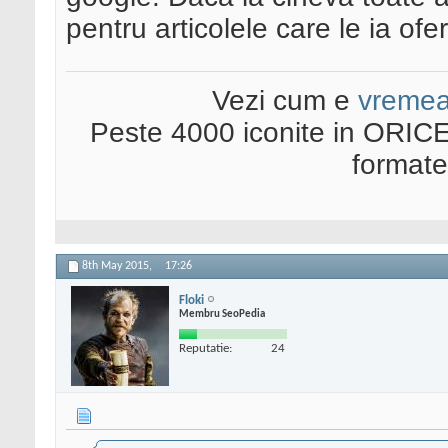
pentru articolele care le ia ofer
Vezi cum e
vreme
Peste 4000 iconite in ORICE
format
8th May 2015,
17:26
Floki
Membru SeoPedia
Reputatie:
24