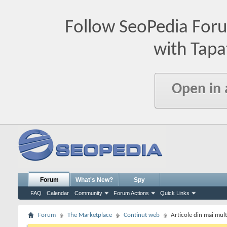
Follow SeoPedia For
with Tapa
Open in
Forum
What's New?
Spy
FAQ
Calendar
Community
Forum Actions
Quick Links
Forum
The Marketplace
Continut web
Articole din mai mul