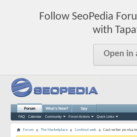
Follow SeoPedia For
with Tapa
Open in
Forum
What's New?
Spy
FAQ
Calendar
Community
Forum Actions
Quick Links
Forum
The Marketplace
Continut web
Caut writer pe nisa t