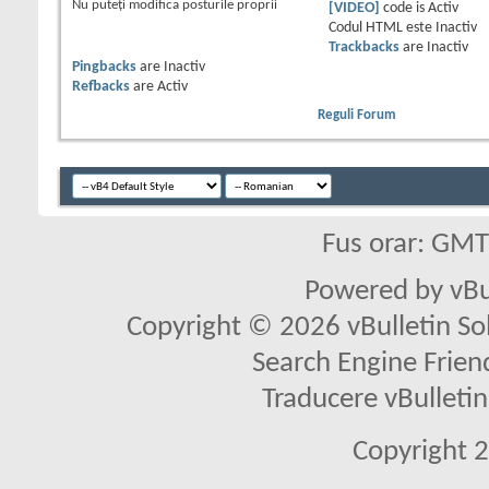
Nu puteţi
modifica posturile proprii
[VIDEO]
code is
Activ
Codul HTML este
Inactiv
Trackbacks
are
Inactiv
Pingbacks
are
Inactiv
Refbacks
are
Activ
Reguli Forum
Fus orar: GM
Powered by vBu
Copyright © 2026 vBulletin Solu
Search Engine Frien
Traducere vBullet
Copyright 