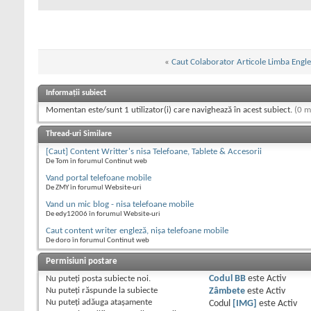
«
Caut Colaborator Articole Limba Engl
Informații subiect
Momentan este/sunt 1 utilizator(i) care navighează în acest subiect.
(0 m
Thread-uri Similare
[Caut] Content Writter's nisa Telefoane, Tablete & Accesorii
De Tom în forumul Continut web
Vand portal telefoane mobile
De ZMY în forumul Website-uri
Vand un mic blog - nisa telefoane mobile
De edy12006 în forumul Website-uri
Caut content writer engleză, nişa telefoane mobile
De doro în forumul Continut web
Permisiuni postare
Nu puteţi
posta subiecte noi.
Codul BB
este
Activ
Nu puteţi
răspunde la subiecte
Zâmbete
este
Activ
Nu puteţi
adăuga ataşamente
Codul
[IMG]
este
Activ