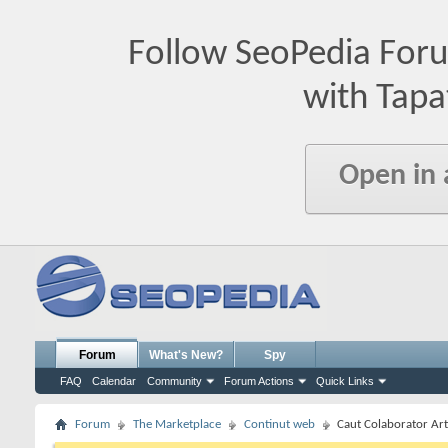
Follow SeoPedia For
with Tapa
Open in
Forum
What's New?
Spy
FAQ
Calendar
Community
Forum Actions
Quick Links
Forum
The Marketplace
Continut web
Caut Colaborator Art