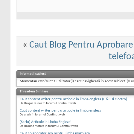
«
Caut Blog Pentru Aprobar
telefo
Informații subiect
Momentan este/sunt 1 utilizator(i) care navighează în acest subiect.
(0 m
Thread-uri Similare
Caut content writer pentru articole in limba engleza (IT&C si electro)
De Dragos Bunea în forumul Continut web
Caut content writer pentru articole in limba engleza
De crash în forumul Continut web
[Scriu] Articole in Limba Engleza!
De Hakuna Matata în forumul Continut web
Caut colaborator seo pentru limba maghiara