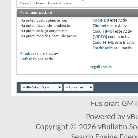
De eamc în forumul Locuri de munca
Permisiuni postare
Nu puteţi
posta subiecte noi.
Codul BB
este
Activ
Nu puteţi
răspunde la subiecte
Zâmbete
este
Activ
Nu puteţi
adăuga ataşamente
Codul
[IMG]
este
Activ
Nu puteţi
modifica posturile proprii
[VIDEO]
code is
Activ
Codul HTML este
Inactiv
Trackbacks
are
Inactiv
Pingbacks
are
Inactiv
Refbacks
are
Activ
Reguli Forum
Fus orar: GM
Powered by vBu
Copyright © 2026 vBulletin Solu
Search Engine Frien