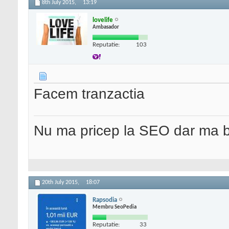
8th July 2015,
13:19
lovelife
Ambasador
Reputatie:
103
Facem tranzactia
Nu ma pricep la SEO dar ma 
20th July 2015,
18:07
Rapsodia
Membru SeoPedia
Reputatie:
33