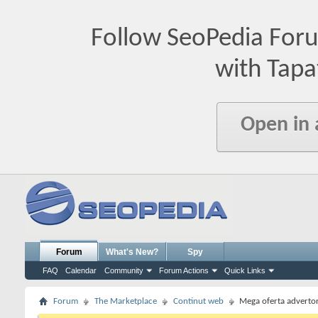
Follow SeoPedia For
with Tapa
Open in
Forum
What's New?
Spy
FAQ
Calendar
Community
Forum Actions
Quick Links
Forum
The Marketplace
Continut web
Mega oferta advertor