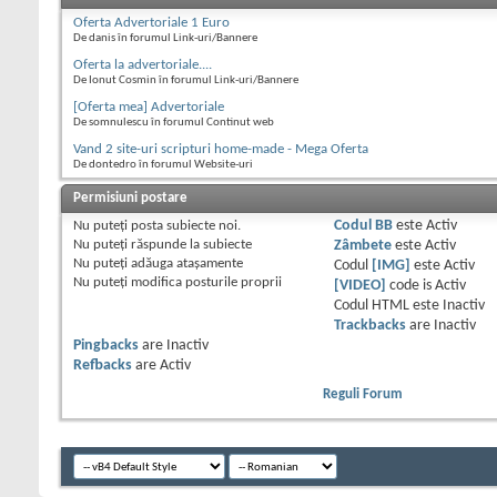
Oferta Advertoriale 1 Euro
De danis în forumul Link-uri/Bannere
Oferta la advertoriale....
De Ionut Cosmin în forumul Link-uri/Bannere
[Oferta mea] Advertoriale
De somnulescu în forumul Continut web
Vand 2 site-uri scripturi home-made - Mega Oferta
De dontedro în forumul Website-uri
Permisiuni postare
Nu puteţi
posta subiecte noi.
Codul BB
este
Activ
Nu puteţi
răspunde la subiecte
Zâmbete
este
Activ
Nu puteţi
adăuga ataşamente
Codul
[IMG]
este
Activ
Nu puteţi
modifica posturile proprii
[VIDEO]
code is
Activ
Codul HTML este
Inactiv
Trackbacks
are
Inactiv
Pingbacks
are
Inactiv
Refbacks
are
Activ
Reguli Forum