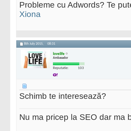
Probleme cu Adwords? Te pute
Xiona
8th July 2015,
08:31
lovelife
Ambasador
Reputatie:
103
Schimb te interesează?
Nu ma pricep la SEO dar ma 