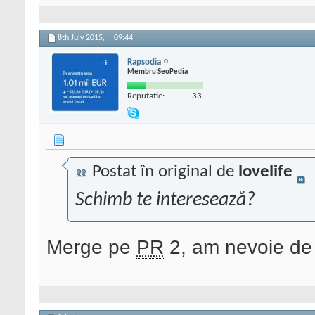
8th July 2015,
09:44
Rapsodia
Membru SeoPedia
Reputatie:
33
Postat în original de
lovelife
Schimb te interesează?
Merge pe
PR
2, am nevoie de 