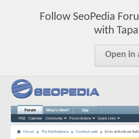
Follow SeoPedia For
with Tapa
Open in
Forum
What's New?
Spy
FAQ
Calendar
Community
Forum Actions
Quick Links
Forum
The Marketplace
Continut web
Scriu articole pe ital