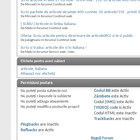
Scriu articole in wkd 27-28 iulie - orice nisa - 19E/10 articole 400-500 c
De MirceaG în forumul Continut web
Scriu pachete de articole de peste 400 cuvinte. 10 articole/15E , primii 
De MirceaG în forumul Continut web
[ SCRIU ] Articole in limba italiana
De MaXz în forumul Continut web
Oferta: Scriu articole pentru directoare de articole(RO) si le si public
De palaghianu în forumul Continut web
Scriu si traduc articole din si in Italiana !
De MaXz în forumul Servicii web / Jobs
Etichete pentru acest subiect
articole
,
italiana
Afișează nor etichetă
Permisiuni postare
Nu puteţi
posta subiecte noi.
Codul BB
este
Activ
Nu puteţi
răspunde la subiecte
Zâmbete
este
Activ
Nu puteţi
adăuga ataşamente
Codul
[IMG]
este
Activ
Nu puteţi
modifica posturile proprii
[VIDEO]
code is
Activ
Codul HTML este
Inactiv
Trackbacks
are
Inactiv
Pingbacks
are
Inactiv
Refbacks
are
Activ
Reguli Forum