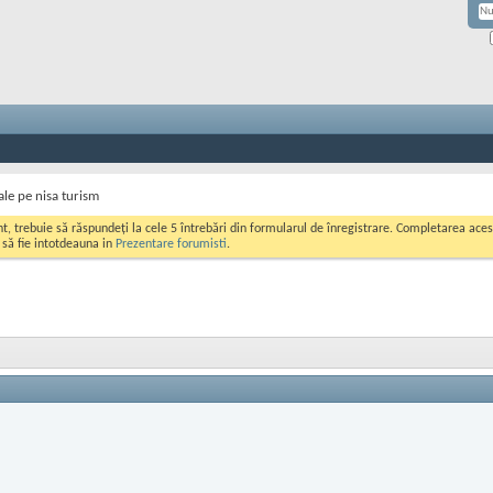
le pe nisa turism
ont, trebuie să răspundeți la cele 5 întrebări din formularul de înregistrare. Completarea a
i să fie intotdeauna in
Prezentare forumisti
.