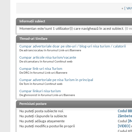
«
[ VAN
Informații subiect
Momentan este/sunt 1 utilizator(i) care navighează în acest subiect.
(0 m
Thread-uri Similare
Cumpar advertoriale doar pe site-uri / blog-uri nisa turism / calatorii
De adrianciocalau în forumul Link-uri/Bannere
Cumpar articole nisa turism/vacante
De silcamataru în forumul Continut web
Cumpar link-uri nisa Turism
De DRG în forumul Link-uri/Bannere
Cumpar advertoriale pe nisa Turism in principal
De Tom în forumul Continut web
Cumpar linkuri nisa turism
De ghinionist în forumul Link-uri/Bannere
Permisiuni postare
Nu puteţi
posta subiecte noi.
Codul B
Nu puteţi
răspunde la subiecte
Zâmbet
Nu puteţi
adăuga ataşamente
Codul
[I
Nu puteţi
modifica posturile proprii
[VIDEO]
Codul H