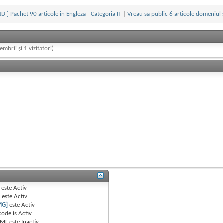
D ] Pachet 90 articole in Engleza - Categoria IT
|
Vreau sa public 6 articole domeniul 
embrii și 1 vizitatori)
B
este
Activ
e
este
Activ
MG]
este
Activ
code is
Activ
TML este
Inactiv