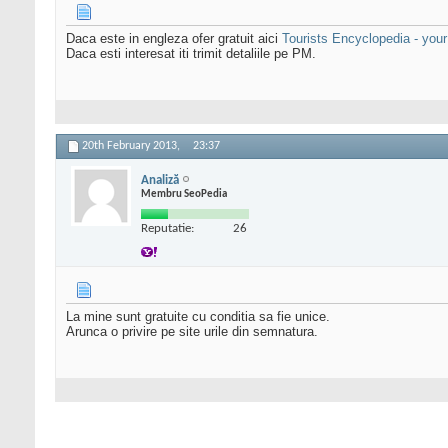
Daca este in engleza ofer gratuit aici
Tourists Encyclopedia - your
Daca esti interesat iti trimit detaliile pe PM.
20th February 2013,
23:37
Analiză
Membru SeoPedia
Reputatie:
26
La mine sunt gratuite cu conditia sa fie unice.
Arunca o privire pe site urile din semnatura.