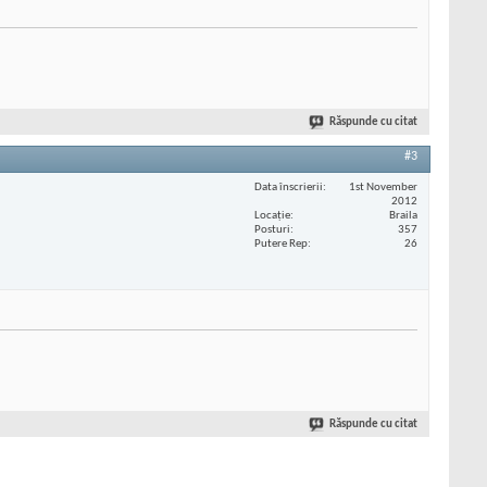
Răspunde cu citat
#3
Data înscrierii
1st November
2012
Locaţie
Braila
Posturi
357
Putere Rep
26
Răspunde cu citat