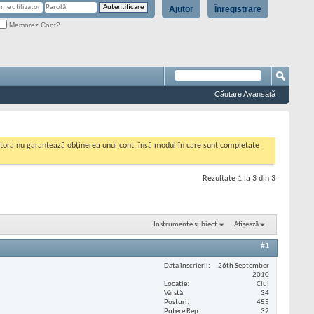
Ajutor
Înregistrare
Memorez Cont?
Căutare Avansată
cestora nu garantează obținerea unui cont, însă modul în care sunt completate
Rezultate 1 la 3 din 3
Instrumente subiect
Afișează
#1
Data înscrierii
26th September
2010
Locaţie
Cluj
Vârstă
34
Posturi
455
Putere Rep
32