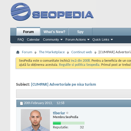
Forum
What's New?
Spy
FAQ
Calendar
Community
Forum Actions
Quick Links
Forum
The Marketplace
Continut web
[CUMPAR] Advertoria
SeoPedia este o comunitate inchisă
incă din 2008
. Pentru a beneficia de un c
ajută la obținerea acestuia.
Regulile si politica Seopedia
. Primul post ar trebu
Subiect:
[CUMPAR] Advertoriale pe nisa turism
20th February 2013,
12:58
tiberiur
Membru SeoPedia
Reputatie:
32