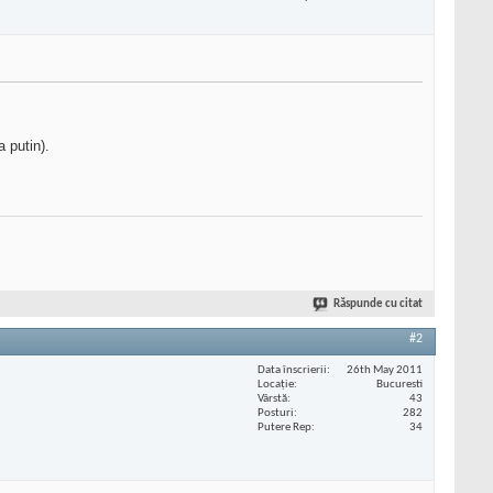
a putin).
Răspunde cu citat
#2
Data înscrierii
26th May 2011
Locaţie
Bucuresti
Vârstă
43
Posturi
282
Putere Rep
34