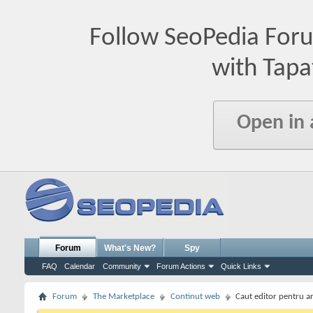
Follow SeoPedia For
with Tapa
Open in
Forum
What's New?
Spy
FAQ
Calendar
Community
Forum Actions
Quick Links
Forum
The Marketplace
Continut web
Caut editor pentru ar