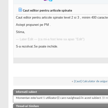
Caut editor pentru articole spinate
Caut editor pentru articole spinate level 2 si 3 , minim 400 caracter
Astept propuneri pe PM .
Stima,
--- Later Edit --- (ca mi-a fost lene sa apas "Edit")
S-a rezolvat.Se poate inchide.
«
[Caut] Calculator de asigu
Informații subiect
Momentan este/sunt 1 utilizator(i) care navighează în acest subiect.
(0 m
Thread-uri Similare