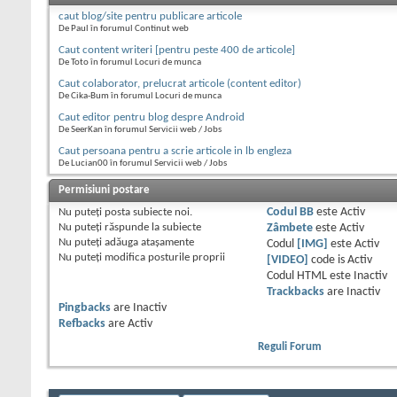
caut blog/site pentru publicare articole
De Paul în forumul Continut web
Caut content writeri [pentru peste 400 de articole]
De Toto în forumul Locuri de munca
Caut colaborator, prelucrat articole (content editor)
De Cika-Bum în forumul Locuri de munca
Caut editor pentru blog despre Android
De SeerKan în forumul Servicii web / Jobs
Caut persoana pentru a scrie articole in lb engleza
De Lucian00 în forumul Servicii web / Jobs
Permisiuni postare
Nu puteţi
posta subiecte noi.
Codul BB
este
Activ
Nu puteţi
răspunde la subiecte
Zâmbete
este
Activ
Nu puteţi
adăuga ataşamente
Codul
[IMG]
este
Activ
Nu puteţi
modifica posturile proprii
[VIDEO]
code is
Activ
Codul HTML este
Inactiv
Trackbacks
are
Inactiv
Pingbacks
are
Inactiv
Refbacks
are
Activ
Reguli Forum