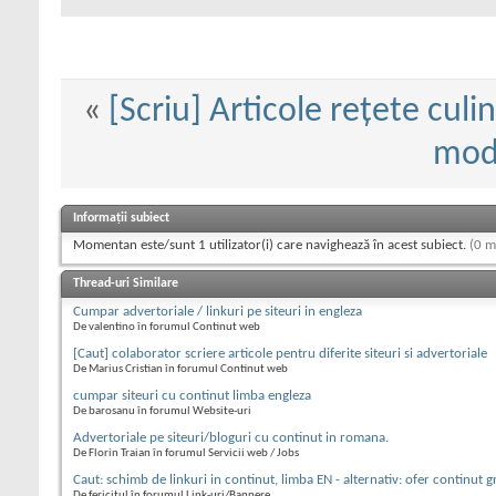
«
[Scriu] Articole rețete culi
mod
Informații subiect
Momentan este/sunt 1 utilizator(i) care navighează în acest subiect.
(0 m
Thread-uri Similare
Cumpar advertoriale / linkuri pe siteuri in engleza
De valentino în forumul Continut web
[Caut] colaborator scriere articole pentru diferite siteuri si advertoriale
De Marius Cristian în forumul Continut web
cumpar siteuri cu continut limba engleza
De barosanu în forumul Website-uri
Advertoriale pe siteuri/bloguri cu continut in romana.
De Florin Traian în forumul Servicii web / Jobs
Caut: schimb de linkuri in continut, limba EN - alternativ: ofer continut g
De fericitul în forumul Link-uri/Bannere