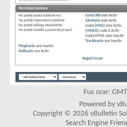
Permisiuni postare
Nu puteţi
posta subiecte noi.
Codul BB
este
Activ
Nu puteţi
răspunde la subiecte
Zâmbete
este
Activ
Nu puteţi
adăuga ataşamente
Codul
[IMG]
este
Activ
Nu puteţi
modifica posturile proprii
[VIDEO]
code is
Activ
Codul HTML este
Inactiv
Trackbacks
are
Inactiv
Pingbacks
are
Inactiv
Refbacks
are
Activ
Reguli Forum
Fus orar: GM
Powered by vBu
Copyright © 2026 vBulletin Solu
Search Engine Frien