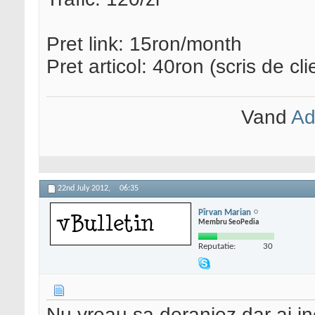
Pret link: 15ron/month
Pret articol: 40ron (scris de cli
Vand
Ad
22nd July 2012,
06:35
Pîrvan Marian
Membru SeoPedia
Reputatie:
30
Nu vreau sa deranjez dar ai in