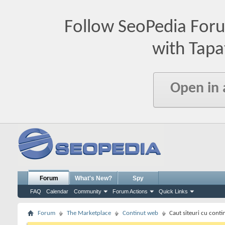
Follow SeoPedia For
with Tapa
Open in
Forum
What's New?
Spy
FAQ
Calendar
Community
Forum Actions
Quick Links
Forum
The Marketplace
Continut web
Caut siteuri cu conti