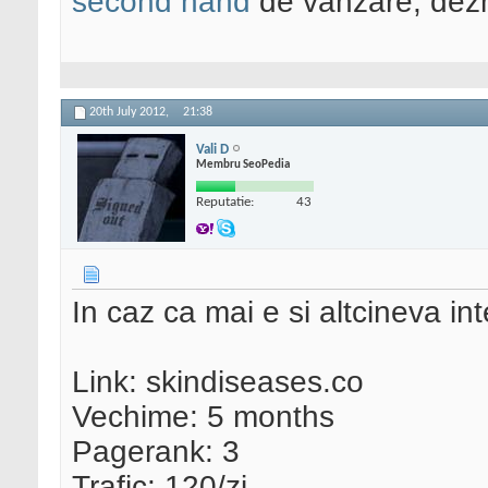
second hand
de vanzare, dezm
20th July 2012,
21:38
Vali D
Membru SeoPedia
Reputatie:
43
In caz ca mai e si altcineva in
Link: skindiseases.co
Vechime: 5 months
Pagerank: 3
Trafic: 120/zi