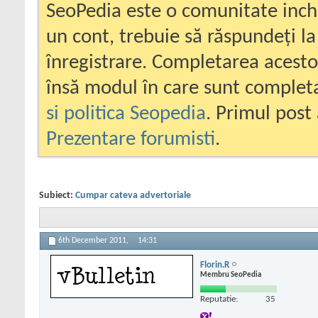
SeoPedia este o comunitate inc
un cont, trebuie să răspundeți la
înregistrare. Completarea acesto
însă modul în care sunt completa
si politica Seopedia
. Primul post 
Prezentare forumisti
.
Subiect:
Cumpar cateva advertoriale
6th December 2011,
14:31
Florin.R
Membru SeoPedia
Reputatie:
35