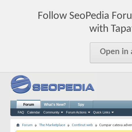
Follow SeoPedia For
with Tapa
Open in
Forum
What's New?
Spy
FAQ
Calendar
Community
Forum Actions
Quick Links
Forum
The Marketplace
Continut web
Cumpar cateva adver