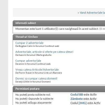
«
Vand Advertoriale la
Informații subiect
Momentan este/sunt 1 utilizator(i) care navighează în acest subiect.
(0 m
Thread-uri Similare
Cumpar 2 advertoriale
De Bogdan Calin în forumul Continut web
Advertoriale, articole si oferte pe cateva siteuri
De haos în forumul Oferte gratuite
Cumpar advertoriale
De emm în forumul Continut web
Vreau cateva Articole/Advertoriale
De Florin Traian în forumul Link-uri/Bannere
Doresc sa cumpar cateva domenii
De edy12006 în forumul Domenii
Permisiuni postare
Nu puteţi
posta subiecte noi.
Codul BB
este
Activ
Nu puteţi
răspunde la subiecte
Zâmbete
este
Activ
Nu puteţi
adăuga ataşamente
Codul
[IMG]
este
Activ