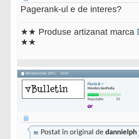
Pagerank-ul e de interes?
★★ Produse artizanat marca
★★
6th December 2011,
15:47
Florin.R
Membru SeoPedia
Reputatie:
35
Postat în original de
dannielph