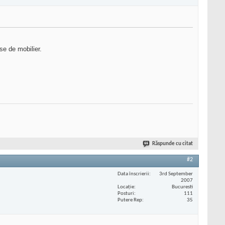
se de mobilier.
Răspunde cu citat
#2
Data înscrierii
3rd September
2007
Locaţie
Bucuresti
Posturi
111
Putere Rep
35