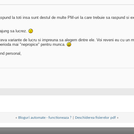
spund la toti insa sunt destul de multe PM-uri la care trebuie sa raspund si e
 ajung sa lucrez.
ateva variante de lucru si impreuna sa alegem dintre ele. Voi reveni eu cu un 
o perioda mai "nepropice" pentru munca.
nd personal,
«
Bloguri automate - functioneaza ?
|
Deschiderea fisierelor pdf
»