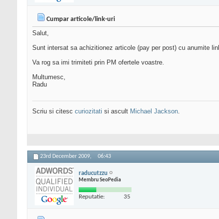
Cumpar articole/link-uri
Salut,
Sunt intersat sa achizitionez articole (pay per post) cu anumite link
Va rog sa imi trimiteti prin PM ofertele voastre.
Multumesc,
Radu
Scriu si citesc
curiozitati
si ascult
Michael Jackson
.
23rd December 2009,
06:43
raducutzzu
Membru SeoPedia
Reputatie:
35