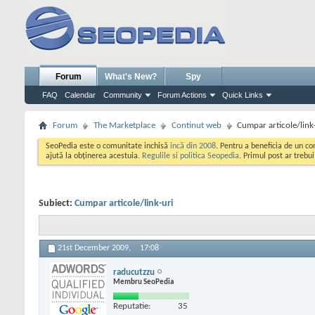
Forum
What's New?
Spy
FAQ
Calendar
Community
Forum Actions
Quick Links
Forum
The Marketplace
Continut web
Cumpar articole/link
SeoPedia este o comunitate inchisă
incă din 2008
. Pentru a beneficia de un c
ajută la obținerea acestuia.
Regulile si politica Seopedia
. Primul post ar trebu
Subiect:
Cumpar articole/link-uri
21st December 2009,
17:08
raducutzzu
Membru SeoPedia
Reputatie:
35