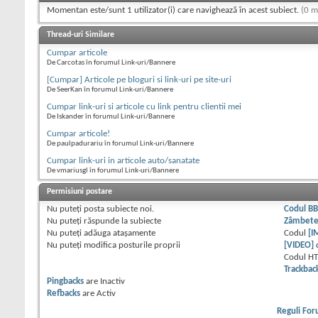
Momentan este/sunt 1 utilizator(i) care navighează în acest subiect.
(0 m
Thread-uri Similare
Cumpar articole
De Carcotas în forumul Link-uri/Bannere
[Cumpar] Articole pe bloguri si link-uri pe site-uri
De SeerKan în forumul Link-uri/Bannere
Cumpar link-uri si articole cu link pentru clientii mei
De Iskander în forumul Link-uri/Bannere
Cumpar articole!
De paulpadurariu în forumul Link-uri/Bannere
Cumpar link-uri in articole auto/sanatate
De vmariusgl în forumul Link-uri/Bannere
Permisiuni postare
Nu puteţi
posta subiecte noi.
Codul B
Nu puteţi
răspunde la subiecte
Zâmbet
Nu puteţi
adăuga ataşamente
Codul
[I
Nu puteţi
modifica posturile proprii
[VIDEO]
Codul H
Trackbac
Pingbacks
are
Inactiv
Refbacks
are
Activ
Reguli Fo