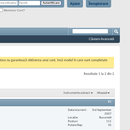
Ajutor
Înregistrare
Memorez Cont?
Căutare Avansată
cestora nu garantează obținerea unui cont, însă modul în care sunt completate
Rezultate 1 la 2 din 2
Instrumente subiect
Afișează
#1
Data înscrierii
3rd September
2007
Locaţie
Bucuresti
Posturi
111
Putere Rep
35