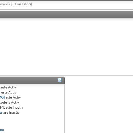
embrii și 1 vizitatori)
B
este
Activ
e
este
Activ
MG]
este
Activ
code is
Activ
TML este
Inactiv
ks
are
Inactiv
rum