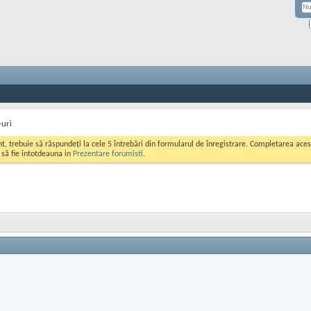
-uri
ont, trebuie să răspundeți la cele 5 întrebări din formularul de înregistrare. Completarea a
i să fie intotdeauna in
Prezentare forumisti
.