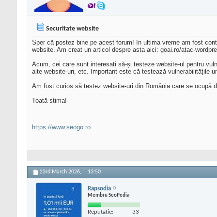
Securitate website
Sper că postez bine pe acest forum! În ultima vreme am fost cont
website. Am creat un articol despre asta aici: goai.ro/atac-wordpr
Acum, cei care sunt interesați să-și testeze website-ul pentru vulner
alte website-uri, etc. Important este că testează vulnerabilitățile u
Am fost curios să testez website-uri din România care se ocupă de
Toată stima!
https://www.seogo.ro
23rd March 2026,
13:50
Rapsodia
Membru SeoPedia
Reputatie:
33