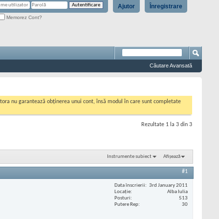
Ajutor
Înregistrare
Memorez Cont?
Căutare Avansată
cestora nu garantează obținerea unui cont, însă modul în care sunt completate
Rezultate 1 la 3 din 3
Instrumente subiect
Afișează
#1
Data înscrierii
3rd January 2011
Locaţie
Alba Iulia
Posturi
513
Putere Rep
30