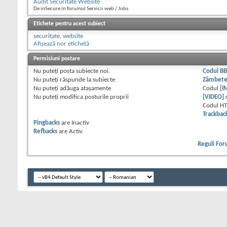
Audit Securitate Website
De inSecure în forumul Servicii web / Jobs
Etichete pentru acest subiect
securitate
,
website
Afișează nor etichetă
Permisiuni postare
Nu puteţi
posta subiecte noi.
Codul B
Nu puteţi
răspunde la subiecte
Zâmbet
Nu puteţi
adăuga ataşamente
Codul
[I
Nu puteţi
modifica posturile proprii
[VIDEO]
Codul H
Trackbac
Pingbacks
are
Inactiv
Refbacks
are
Activ
Reguli Fo