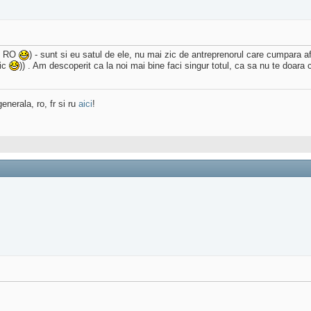
in RO
) - sunt si eu satul de ele, nu mai zic de antreprenorul care cumpara afa
mic
)) . Am descoperit ca la noi mai bine faci singur totul, ca sa nu te doara 
enerala, ro, fr si ru
aici
!