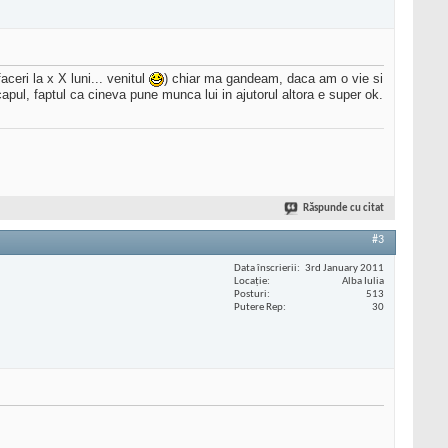
ceri la x X luni... venitul
) chiar ma gandeam, daca am o vie si
capul, faptul ca cineva pune munca lui in ajutorul altora e super ok.
Răspunde cu citat
#3
Data înscrierii
3rd January 2011
Locaţie
Alba Iulia
Posturi
513
Putere Rep
30