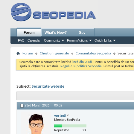
Forum
What's New?
Spy
FAQ
Calendar
Community
Forum Actions
Quick Links
Forum
Chestiuni generale
Comunitatea Seopedia
Securitate
SeoPedia este o comunitate inchisă
incă din 2008
. Pentru a beneficia de un c
ajută la obținerea acestuia.
Regulile si politica Seopedia
. Primul post ar trebu
Subiect:
Securitate website
23rd March 2026,
00:02
vertedi
Membru SeoPedia
Reputatie:
30