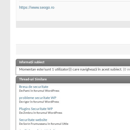
https://www.seogo.ro
Informații subiect
Momentan este/sunt 1 utilizator(i) care navighează în acest subiect.
(0 m
Thread-uri Similare
Bresa de securitate
De Pami în forumul WordPress
probleme securitate WP
De rigor în forumul WordPress
Plugins Securitate WP
De Zimbru în forumul WordPress
Securitate website
De Sorin Frumuseanu în forumul Utile