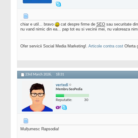
chiar e util... bravo
cat despre firme de
SEO
sau securitate d
nu vand nimic din ea... pap tot eu si vecinii mei, nu valoreaza ni
Ofer servicii Social Media Marketing!.
Articole contra cost
Oferta g
23rd March 2026,
18:31
vertedi
Membru SeoPedia
Reputatie:
30
Mulțumesc Rapsodia!