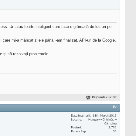
ss. Un atac foarte inteligent care face o grămadă de lucruri pe
til care mi-a mâncat zilele până l-am finalizat. API-uri de la Google,
e și să rezolvați problemele.
Răspunde cu citat
#2
Data înscrierii
18th March 2013
Locaţie
Hungary + Chișinău +
Câmpina
Posturi
2.791
Putere Rep
33