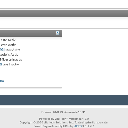
B
este
Activ
e
este
Activ
MG]
este
Activ
code is
Activ
TML este
Inactiv
ks
are
Inactiv
rum
Fus orar: GMT +3. Acum este
10:31
.
Powered by vBulletin™ Versiunea 4.2.0
Copyright © 2026 vBulletin Solutions, Inc. Toate drepturile rezervate.
Search Engine Friendly URLs by
vBSEO
3.5.1 PL1