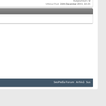
Răspunsuri:
0
Ultimul Post:
26th December 2011,
22:21
SeoPedia Forum
Arhivă
Sus