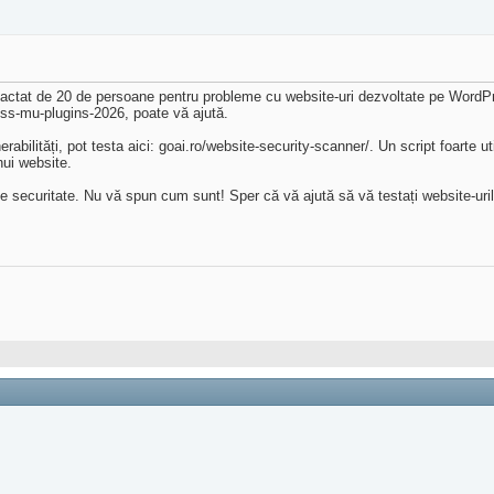
actat de 20 de persoane pentru probleme cu website-uri dezvoltate pe WordPre
ess-mu-plugins-2026, poate vă ajută.
abilități, pot testa aici: goai.ro/website-security-scanner/. Un script foarte u
nui website.
 securitate. Nu vă spun cum sunt! Sper că vă ajută să vă testați website-uril