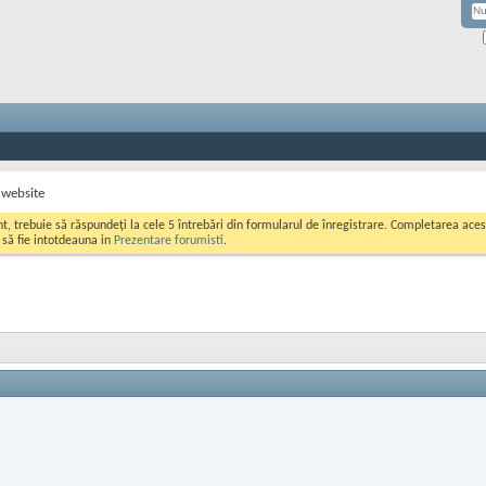
 website
ont, trebuie să răspundeți la cele 5 întrebări din formularul de înregistrare. Completarea a
i să fie intotdeauna in
Prezentare forumisti
.