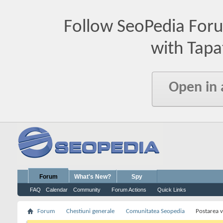
Follow SeoPedia For
with Tapa
Open in
Forum
What's New?
Spy
FAQ
Calendar
Community
Forum Actions
Quick Links
Forum
Chestiuni generale
Comunitatea Seopedia
Postarea v