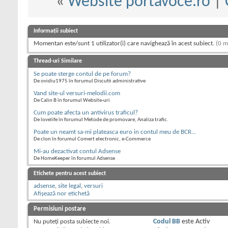
«
Website portavoce.ro
|
Informații subiect
Momentan este/sunt 1 utilizator(i) care navighează în acest subiect.
(0 m
Thread-uri Similare
Se poate sterge contul de pe forum?
De ovidiu1975 în forumul Discutii administrative
Vand site-ul versuri-melodii.com
De Calin B în forumul Website-uri
Cum poate afecta un antivirus traficul?
De lovelife în forumul Metode de promovare, Analiza trafic.
Poate un neamt sa-mi plateasca euro in contul meu de BCR...
De clon în forumul Comert electronic, e-Commerce
Mi-au dezactivat contul Adsense
De HomeKeeper în forumul Adsense
Etichete pentru acest subiect
adsense
,
site legal
,
versuri
Afișează nor etichetă
Permisiuni postare
Nu puteţi
posta subiecte noi.
Codul BB
este
Activ