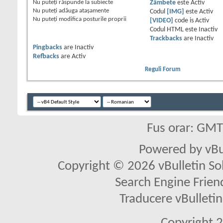
Nu puteţi
răspunde la subiecte
Zâmbete
este
Activ
Nu puteţi
adăuga ataşamente
Codul
[IMG]
este
Activ
Nu puteţi
modifica posturile proprii
[VIDEO]
code is
Activ
Codul HTML este
Inactiv
Trackbacks
are
Inactiv
Pingbacks
are
Inactiv
Refbacks
are
Activ
Reguli Forum
Fus orar: GM
Powered by vBu
Copyright © 2026 vBulletin Solu
Search Engine Frien
Traducere vBullet