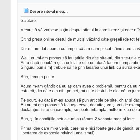
Despre site-ul meu...
Salutare.
Vreau să vă vorbesc puţin despre site-ul la care lucrez şi care e î
Citind presa online destul de mult şi văzând câte greşeli (de tot fel
Dar mi-am dat seama cu timpul că am cam plecat câine surd la vân
Well, eu mi-am propus să iau ştirile din alte site-uri, din site-uril
Asta dacă ne uităm şi la celelalte site-uri, dacă facem comparaţie.
Singurul bun simţ trebuie să fie prin lăsarea unui link cu sursa exa
Bun, trecem peste.
Acum m-am gândit că eu aş cam avea o problemă, pentru că eu nu su
este că, din câte am citit pe net, mi-este destul de clar că un jurn
Pe scurt, eu dacă m-aş apuca să pun articole pe site, chiar şi dacă 
Eu nu mi-am propus să fac aşa ceva, dar uitaţi-va şi voi de exempl
declaraţie. Este un exemplu, se poate întâmpla multe în ziua de azi, 
Bun, şi în condiţiile actuale mi-au rămas 2 variante mari şi late:
Prima idee care mi-a venit, care nu e nici foarte greu de gândit, a
libertatea de expresie privind jurnalismul).