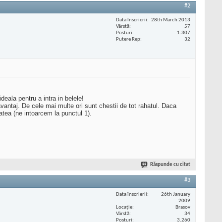
#2
Data înscrierii
28th March 2013
Vârstă
57
Posturi
1.307
Putere Rep
32
deala pentru a intra in belele!
avantaj. De cele mai multe ori sunt chestii de tot rahatul. Daca
atea (ne intoarcem la punctul 1).
Răspunde cu citat
#3
Data înscrierii
26th January
2009
Locaţie
Brasov
Vârstă
34
Posturi
3.260