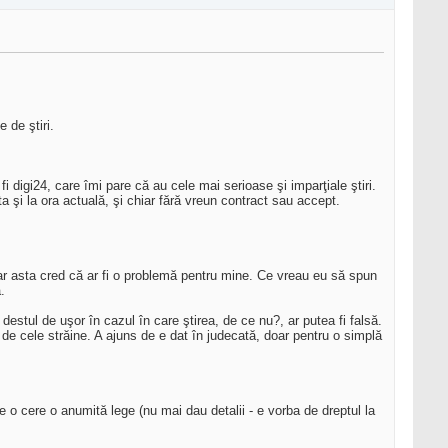
 de ştiri.
i digi24, care îmi pare că au cele mai serioase şi imparţiale ştiri.
 şi la ora actuală, şi chiar fără vreun contract sau accept.
ar asta cred că ar fi o problemă pentru mine. Ce vreau eu să spun
.
destul de uşor în cazul în care ştirea, de ce nu?, ar putea fi falsă.
de cele străine. A ajuns de e dat în judecată, doar pentru o simplă
e o cere o anumită lege (nu mai dau detalii - e vorba de dreptul la