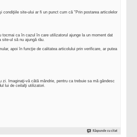
 condiţiile site-ului ar fi un punct cum că "Prin postarea articolelor
ru tocmai ca în cazul în care utilizatorul ajunge la un moment dat
a site-ul să nu ajungă rău.
lar, apoi în funcţie de calitatea articolului prin verificare, ar putea
 cu zi. Imaginaţi-vă câtă mândrie, pentru ca trebuie sa mă gândesc
lui de ceilalţi utilizatori.
Răspunde cu citat