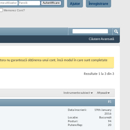
Ajutor
Înregistrare
Memorez Cont?
Căutare Avansată
cestora nu garantează obținerea unui cont, însă modul în care sunt completate
Rezultate 1 la 3 din 3
Instrumente subiect
Afișează
#1
Data înscrierii
19th January
2016
Locaţie
Bucureşti
Posturi
94
Putere Rep
20