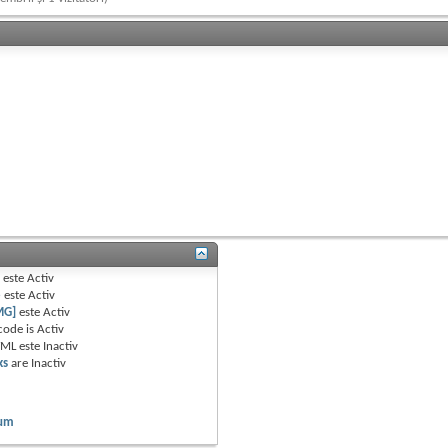
B
este
Activ
e
este
Activ
MG]
este
Activ
code is
Activ
TML este
Inactiv
ks
are
Inactiv
rum