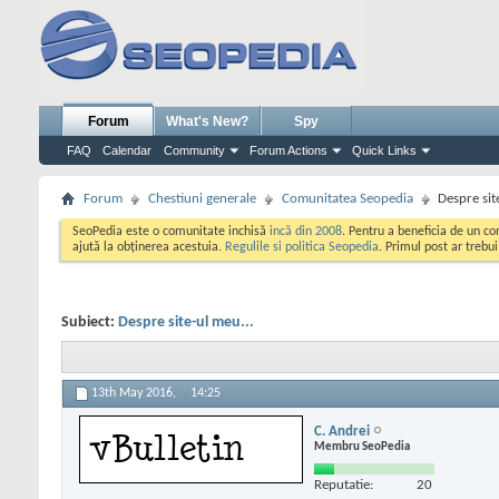
Forum
What's New?
Spy
FAQ
Calendar
Community
Forum Actions
Quick Links
Forum
Chestiuni generale
Comunitatea Seopedia
Despre sit
SeoPedia este o comunitate inchisă
incă din 2008
. Pentru a beneficia de un c
ajută la obținerea acestuia.
Regulile si politica Seopedia
. Primul post ar trebu
Subiect:
Despre site-ul meu...
13th May 2016,
14:25
C. Andrei
Membru SeoPedia
Reputatie:
20