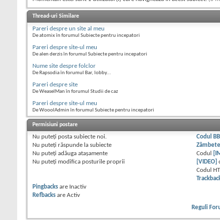
Thread-uri Similare
Pareri despre un site al meu
De atomix în forumul Subiecte pentru incepatori
Pareri despre site-ul meu
De alen derzis în forumul Subiecte pentru incepatori
Nume site despre folclor
De Rapsodia în forumul Bar, lobby...
Pareri despre site
De WeaselMan în forumul Studii de caz
Pareri despre site-ul meu
De WooolAdmin în forumul Subiecte pentru incepatori
Permisiuni postare
Nu puteţi
posta subiecte noi.
Codul B
Nu puteţi
răspunde la subiecte
Zâmbet
Nu puteţi
adăuga ataşamente
Codul
[I
Nu puteţi
modifica posturile proprii
[VIDEO]
Codul H
Trackbac
Pingbacks
are
Inactiv
Refbacks
are
Activ
Reguli Fo