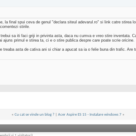
 la final spui ceva de genul "declara siteul adevarul.ro" si link catre stirea lor
 comentezi stirile.
trebui sa iti faci griji in privinta asta, daca nu cumva e vreo stire inventata. C
i ajuns primul e stirea ta, ci e o stire publica despre care poate scrie oricine.
treaba asta de cativa ani si chiar a apucat sa ia o felie buna din trafic. Are tr
«
Cu cat se vinde un blog ?
|
Acer Aspire ES 15 - Instalare windows 7
»
embrii și 1 vizitatori)