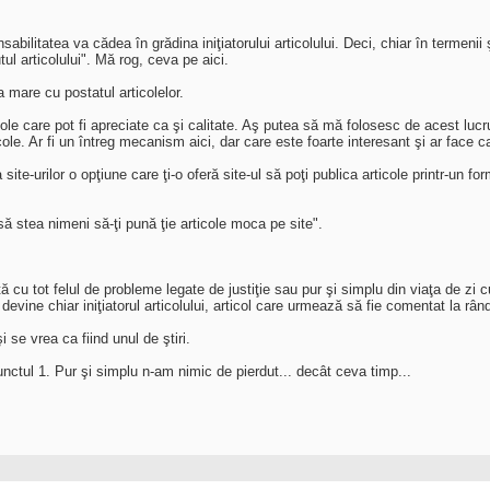
litatea va cădea în grădina iniţiatorului articolului. Deci, chiar în termenii şi
ul articolului". Mă rog, ceva pe aici.
 mare cu postatul articolelor.
icole care pot fi apreciate ca şi calitate. Aş putea să mă folosesc de acest luc
icole. Ar fi un întreg mecanism aici, dar care este foarte interesant şi ar face c
e-urilor o opţiune care ţi-o oferă site-ul să poţi publica articole printr-un formu
să stea nimeni să-ţi pună ţie articole moca pe site".
ă cu tot felul de probleme legate de justiţie sau pur şi simplu din viaţa de zi
evine chiar iniţiatorul articolului, articol care urmează să fie comentat la rândul 
 se vrea ca fiind unul de ştiri.
unctul 1. Pur şi simplu n-am nimic de pierdut... decât ceva timp...