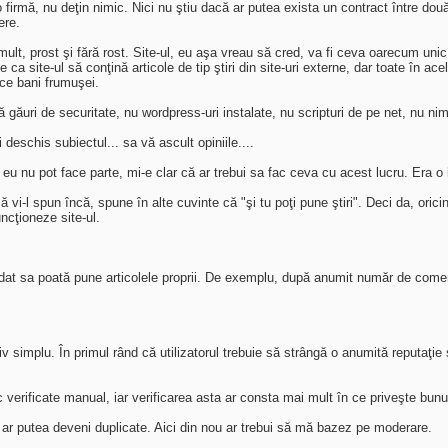
firmă, nu deţin nimic. Nici nu ştiu dacă ar putea exista un contract între dou
ere.
t, prost şi fără rost. Site-ul, eu aşa vreau să cred, va fi ceva oarecum unic
 ca site-ul să conţină articole de tip ştiri din site-uri externe, dar toate în ac
ace bani frumuşei.
 găuri de securitate, nu wordpress-uri instalate, nu scripturi de pe net, nu ni
eschis subiectul... sa vă ascult opiniile....
eu nu pot face parte, mi-e clar că ar trebui sa fac ceva cu acest lucru. Era o
 vi-l spun încă, spune în alte cuvinte că "şi tu poţi pune ştiri". Deci da, oric
ncţioneze site-ul.
 dat sa poată pune articolele proprii. De exemplu, după anumit număr de coment
iv simplu. În primul rând că utilizatorul trebuie să strângă o anumită reputaţi
esc verificate manual, iar verificarea asta ar consta mai mult în ce priveşte bunu
or ar putea deveni duplicate. Aici din nou ar trebui să mă bazez pe moderare.