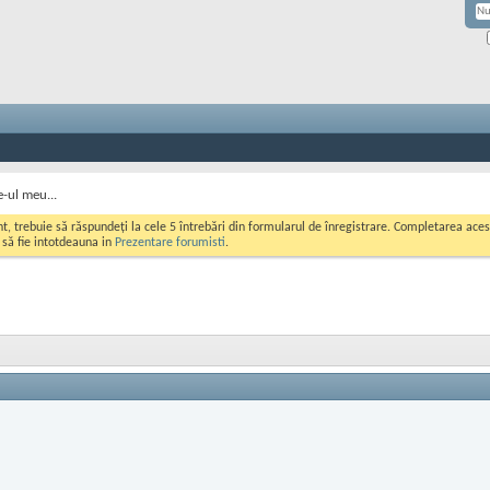
e-ul meu...
ont, trebuie să răspundeți la cele 5 întrebări din formularul de înregistrare. Completarea a
i să fie intotdeauna in
Prezentare forumisti
.