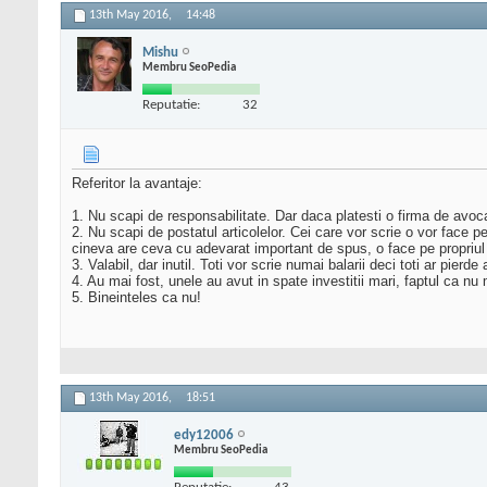
13th May 2016,
14:48
Mishu
Membru SeoPedia
Reputatie:
32
Referitor la avantaje:
1. Nu scapi de responsabilitate. Dar daca platesti o firma de avo
2. Nu scapi de postatul articolelor. Cei care vor scrie o vor face p
cineva are ceva cu adevarat important de spus, o face pe propriul 
3. Valabil, dar inutil. Toti vor scrie numai balarii deci toti ar pierd
4. Au mai fost, unele au avut in spate investitii mari, faptul ca n
5. Bineinteles ca nu!
13th May 2016,
18:51
edy12006
Membru SeoPedia