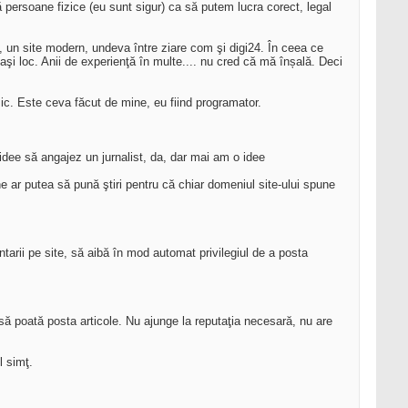
ă persoane fizice (eu sunt sigur) ca să putem lucra corect, legal
, un site modern, undeva între ziare com şi digi24. În ceea ce
elaşi loc. Anii de experienţă în multe.... nu cred că mă înșală. Deci
mic. Este ceva făcut de mine, eu fiind programator.
 idee să angajez un jurnalist, da, dar mai am o idee
ine ar putea să pună ştiri pentru că chiar domeniul site-ului spune
arii pe site, să aibă în mod automat privilegiul de a posta
e să poată posta articole. Nu ajunge la reputaţia necesară, nu are
l simţ.