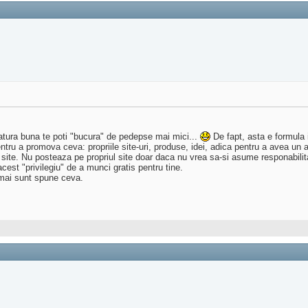
catura buna te poti "bucura" de pedepse mai mici...
De fapt, asta e formula i
entru a promova ceva: propriile site-uri, produse, idei, adica pentru a avea un 
site. Nu posteaza pe propriul site doar daca nu vrea sa-si asume responabilit
e acest "privilegiu" de a munci gratis pentru tine.
u mai sunt spune ceva.