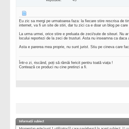
Reputatie:
43
Eu zic sa mergi pe urmatoarea faza: la fiecare stire rescrisa de tine,
internet, va fi un site de stiri, dar tu zici ca e doar un blog pe care
La urma urmei, orice stire e preluata de zeci/sute de siteuri. Nu ar 
locului reportezi de la zeci de trusturi. Asta nu inseamna ca daca a
Asta e parerea mea proprie, nu sunt jurist. Stiu pe cineva care face 
Într-o zi, riscând, poți să rămâi fericit pentru toată viața !
Contează ce produci nu cine pretinzi a fi.
Informații subiect
Momentan este/sunt 1 utilizator(i) care navighează în acest subiect.
(0 m