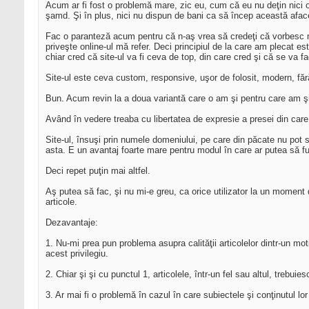
Acum ar fi fost o problemă mare, zic eu, cum că eu nu deţin nici o 
şamd. Şi în plus, nici nu dispun de bani ca să încep această afac
Fac o paranteză acum pentru că n-aş vrea să credeţi că vorbesc mul
priveşte online-ul mă refer. Deci principiul de la care am plecat este
chiar cred că site-ul va fi ceva de top, din care cred şi că se va f
Site-ul este ceva custom, responsive, uşor de folosit, modern, fără
Bun. Acum revin la a doua variantă care o am şi pentru care am şi d
Având în vedere treaba cu libertatea de expresie a presei din care 
Site-ul, însuşi prin numele domeniului, pe care din păcate nu pot să
asta. E un avantaj foarte mare pentru modul în care ar putea să fu
Deci repet puţin mai altfel.
Aş putea să fac, şi nu mi-e greu, ca orice utilizator la un moment
articole.
Dezavantaje:
1. Nu-mi prea pun problema asupra calităţii articolelor dintr-un mot
acest privilegiu.
2. Chiar şi şi cu punctul 1, articolele, într-un fel sau altul, trebui
3. Ar mai fi o problemă în cazul în care subiectele şi conţinutul l