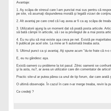
Avantaje:
1. Aş scăpa de stresul care l-am punctat mai sus pentru că responsabi
pe site, vă asumaţi răspunderea morală şi legală vizavi de conţinut
2. Alt avantaj pe care cred că l-aş avea ar fi ca aş scăpa de treaba
3. Utilizatorii ajung la un moment dat să poată posta articole. Art
să bată câmpii în articole, să i se ia privilegiul de a mai posta art
4. Eu nu ştiu să mai existe aşa ceva pe net. Există pe majoritatea sit
fi publicat pe acel site. La mine ar fi automată treaba asta.
5. Ultimul punct ca şi avantaj. Aţi spune acum "du-te frate că n-o 
E, eu nu gândesc aşa.
Există oameni cu probleme la tot pasul. Zilnic oamenii se confrunt
şi la asta, nu?, ar avea un utilizator care din comentator de articol d
Practic site-ul ar putea părea ca unul de tip forum, dar care arată şi
O ultimă observaţie. În cazul în care n-ar merge treaba, revin la p
Ce credeţi ?