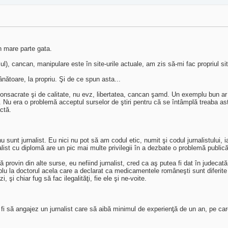
n mare parte gata.
ul), cancan, manipulare este în site-urile actuale, am zis să-mi fac propriul site
ătoare, la propriu. Şi de ce spun asta...
e consacrate şi de calitate, nu evz, libertatea, cancan şamd. Un exemplu bun ar f
 Nu era o problemă acceptul surselor de ştiri pentru că se întâmplă treaba asta
ctă.
nt jurnalist. Eu nici nu pot să am codul etic, numit şi codul jurnalistului, i
alist cu diplomă are un pic mai multe privilegii în a dezbate o problemă publică
provin din alte surse, eu nefiind jurnalist, cred ca aş putea fi dat în judecată 
u la doctorul acela care a declarat ca medicamentele româneşti sunt diferite 
şi chiar fug să fac ilegalităţi, fie ele şi ne-voite.
r fi să angajez un jurnalist care să aibă minimul de experienţă de un an, pe car