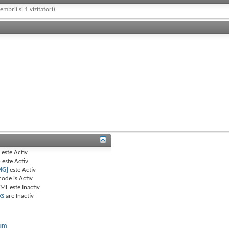
embrii și 1 vizitatori)
B
este
Activ
e
este
Activ
MG]
este
Activ
code is
Activ
TML este
Inactiv
ks
are
Inactiv
rum