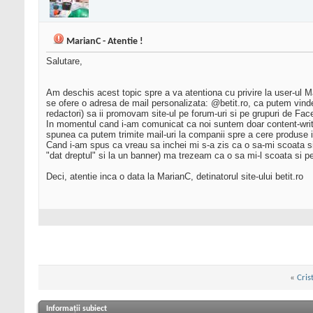
MarianC - Atentie !
Salutare,
Am deschis acest topic spre a va atentiona cu privire la user-ul Ma
se ofere o adresa de mail personalizata: @betit.ro, ca putem vinde 
redactori) sa ii promovam site-ul pe forum-uri si pe grupuri de Fac
In momentul cand i-am comunicat ca noi suntem doar content-write
spunea ca putem trimite mail-uri la companii spre a cere produse in 
Cand i-am spus ca vreau sa inchei mi s-a zis ca o sa-mi scoata si 
"dat dreptul" si la un banner) ma trezeam ca o sa mi-l scoata si pe
Deci, atentie inca o data la MarianC, detinatorul site-ului betit.ro
«
Cris
Informații subiect