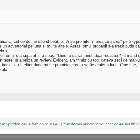
rianC, cel ce detine site-ul betit.ro. Vi se promite "marea cu sarea" pe Skype,
un advertorial pe luna si multe altele. Astazi omul probabil s-a trezit putin 
ebok.
ri omul s-a suparat si a spus: "Bine, o sa ramaneti doar redactori", urmand s
teste, si a reliza un review. Evident, am trimis cu totii cateva zeci de mail-ur
backlink-ul, chiar daca mi se promisese ca o sa fie gratis o luna. Cine stie,
 ala.
tian Spiridon casualfashion.ro TEPAR
|
transforma puncte in voucher de 44 sau 88 (