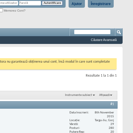
Ajutor
Înregistrare
Memorez Cont?
Căutare Avansată
cestora nu garantează obținerea unui cont, însă modul în care sunt completate
Rezultate 1 la 1 din 1
Instrumente subiect
Afișează
#1
Data înscrierii
8th November
2015
Locaţie
Targu-Jiu, Gorj
Vârstă
29
Posturi
280
Putere Rep
20