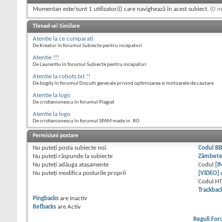
Momentan este/sunt 1 utilizator(i) care navighează în acest subiect.
(0 m
Thread-uri Similare
Atentie la ce cumparati
De Kreator în forumul Subiecte pentru incepatori
Atentie !!!
De Laurentiu în forumul Subiecte pentru incepatori
Atentie la robots.txt !!
De bogdy în forumul Discutii generale privind optimizarea si motoarele de cautare
Atentie la logo
De cristianionescu în forumul Plagiat
Atentie la logo
De cristianionescu în forumul SPAM made in .RO
Permisiuni postare
Nu puteţi
posta subiecte noi.
Codul B
Nu puteţi
răspunde la subiecte
Zâmbet
Nu puteţi
adăuga ataşamente
Codul
[I
Nu puteţi
modifica posturile proprii
[VIDEO]
Codul H
Trackbac
Pingbacks
are
Inactiv
Refbacks
are
Activ
Reguli Fo