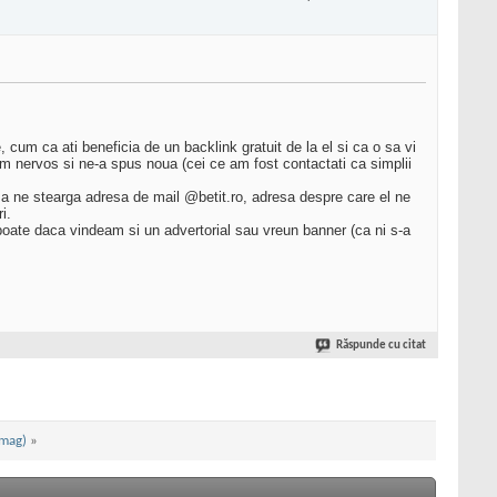
 cum ca ati beneficia de un backlink gratuit de la el si ca o sa vi
cam nervos si ne-a spus noua (cei ce am fost contactati ca simplii
a ne stearga adresa de mail @betit.ro, adresa despre care el ne
i.
 poate daca vindeam si un advertorial sau vreun banner (ca ni s-a
Răspunde cu citat
emag)
»