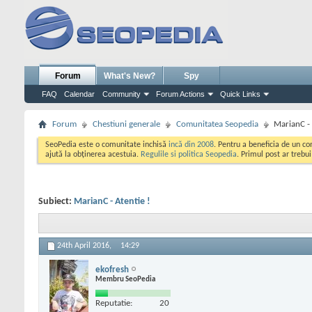
Forum
What's New?
Spy
FAQ
Calendar
Community
Forum Actions
Quick Links
Forum
Chestiuni generale
Comunitatea Seopedia
MarianC - 
SeoPedia este o comunitate inchisă
incă din 2008
. Pentru a beneficia de un c
ajută la obținerea acestuia.
Regulile si politica Seopedia
. Primul post ar trebu
Subiect:
MarianC - Atentie !
24th April 2016,
14:29
ekofresh
Membru SeoPedia
Reputatie:
20