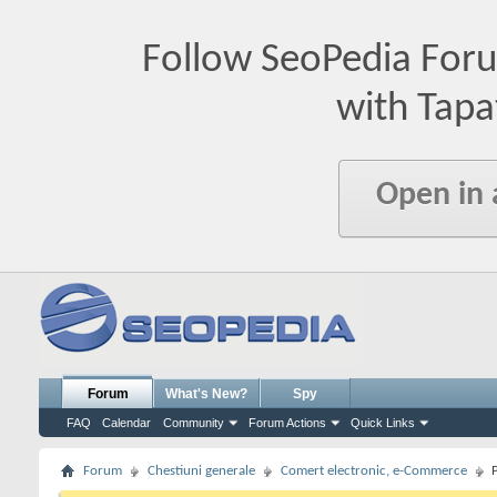
Follow SeoPedia For
with Tapa
Open in
Forum
What's New?
Spy
FAQ
Calendar
Community
Forum Actions
Quick Links
Forum
Chestiuni generale
Comert electronic, e-Commerce