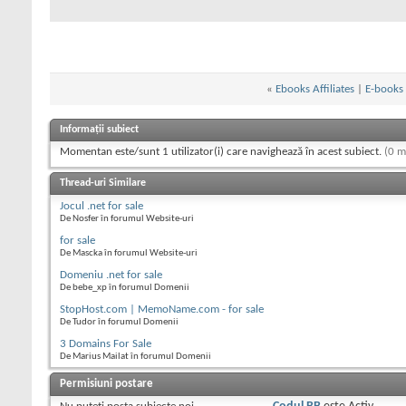
«
Ebooks Affiliates
|
E-books
Informații subiect
Momentan este/sunt 1 utilizator(i) care navighează în acest subiect.
(0 m
Thread-uri Similare
Jocul .net for sale
De Nosfer în forumul Website-uri
for sale
De Mascka în forumul Website-uri
Domeniu .net for sale
De bebe_xp în forumul Domenii
StopHost.com | MemoName.com - for sale
De Tudor în forumul Domenii
3 Domains For Sale
De Marius Mailat în forumul Domenii
Permisiuni postare