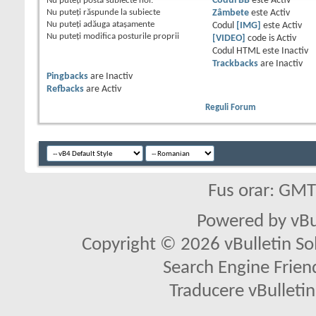
Nu puteţi
posta subiecte noi.
Codul BB
este
Activ
Nu puteţi
răspunde la subiecte
Zâmbete
este
Activ
Nu puteţi
adăuga ataşamente
Codul
[IMG]
este
Activ
Nu puteţi
modifica posturile proprii
[VIDEO]
code is
Activ
Codul HTML este
Inactiv
Trackbacks
are
Inactiv
Pingbacks
are
Inactiv
Refbacks
are
Activ
Reguli Forum
Fus orar: GM
Powered by vBu
Copyright © 2026 vBulletin Solu
Search Engine Frien
Traducere vBullet