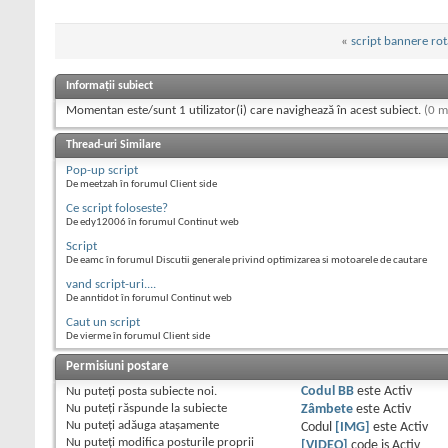
«
script bannere rot
Informații subiect
Momentan este/sunt 1 utilizator(i) care navighează în acest subiect.
(0 m
Thread-uri Similare
Pop-up script
De meetzah în forumul Client side
Ce script foloseste?
De edy12006 în forumul Continut web
Script
De eamc în forumul Discutii generale privind optimizarea si motoarele de cautare
vand script-uri....
De anntidot în forumul Continut web
Caut un script
De vierme în forumul Client side
Permisiuni postare
Nu puteţi
posta subiecte noi.
Codul BB
este
Activ
Nu puteţi
răspunde la subiecte
Zâmbete
este
Activ
Nu puteţi
adăuga ataşamente
Codul
[IMG]
este
Activ
Nu puteţi
modifica posturile proprii
[VIDEO]
code is
Activ