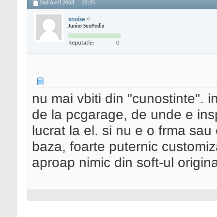
2nd April 2008,
22:25
xnoise
Junior SeoPedia
Reputatie:
0
nu mai vbiti din "cunostinte". in
de la pcgarage, de unde e inspi
lucrat la el. si nu e o frma sa
baza, foarte puternic customiz
aproap nimic din soft-ul origina