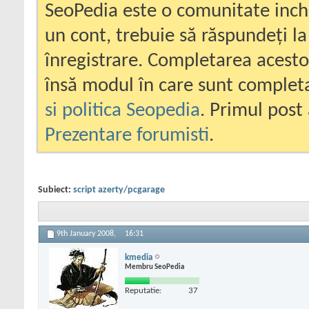
SeoPedia este o comunitate inc
un cont, trebuie să răspundeți la
înregistrare. Completarea acesto
însă modul în care sunt completa
si politica Seopedia
. Primul post 
Prezentare forumisti
.
Subiect:
script azerty/pcgarage
9th January 2008,
16:31
kmedia
Membru SeoPedia
Reputatie:
37