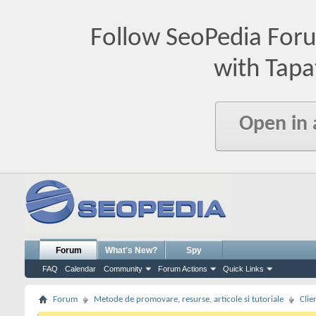
Follow SeoPedia For
with Tapa
Open in
Forum
What's New?
Spy
FAQ
Calendar
Community
Forum Actions
Quick Links
Forum
Metode de promovare, resurse, articole si tutoriale
Clie