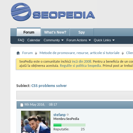
Forum
What's New?
Spy
FAQ
Calendar
Community
Forum Actions
Quick Links
Forum
Metode de promovare, resurse, articole si tutoriale
Clie
SeoPedia este o comunitate inchisă
incă din 2008
. Pentru a beneficia de un c
ajută la obținerea acestuia.
Regulile si politica Seopedia
. Primul post ar trebu
Subiect:
CSS problems solver
9th May 2016,
08:17
stefanp
Membru SeoPedia
Reputatie:
25