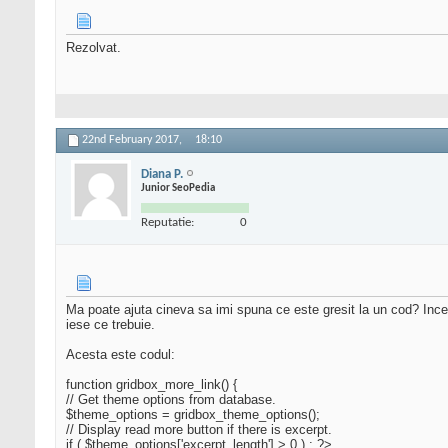
Rezolvat.
22nd February 2017,
18:10
Diana P.
Junior SeoPedia
Reputatie:
0
Ma poate ajuta cineva sa imi spuna ce este gresit la un cod? Ince
iese ce trebuie.
Acesta este codul:
function gridbox_more_link() {
// Get theme options from database.
$theme_options = gridbox_theme_options();
// Display read more button if there is excerpt.
if ( $theme_options['excerpt_length'] > 0 ) : ?>