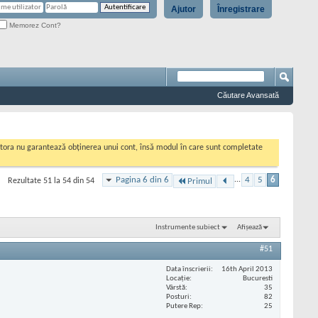
Ajutor
Înregistrare
Memorez Cont?
Căutare Avansată
cestora nu garantează obținerea unui cont, însă modul în care sunt completate
Pagina 6 din 6
...
4
5
6
Rezultate 51 la 54 din 54
Primul
Instrumente subiect
Afișează
#51
Data înscrierii
16th April 2013
Locaţie
Bucuresti
Vârstă
35
Posturi
82
Putere Rep
25