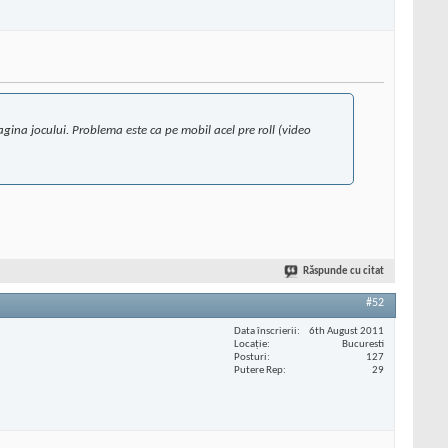
gina jocului. Problema este ca pe mobil acel pre roll (video
Răspunde cu citat
#52
Data înscrierii
6th August 2011
Locaţie
Bucuresti
Posturi
127
Putere Rep
29