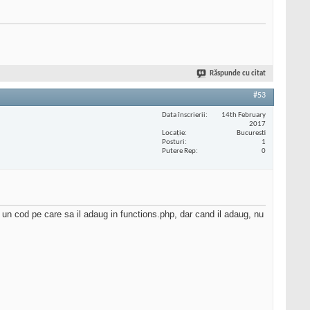
Răspunde cu citat
#53
Data înscrierii
14th February
2017
Locaţie
Bucuresti
Posturi
1
Putere Rep
0
un cod pe care sa il adaug in functions.php, dar cand il adaug, nu