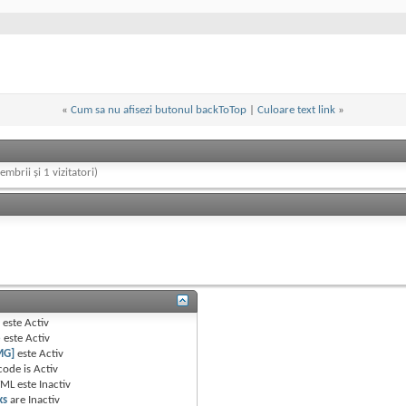
«
Cum sa nu afisezi butonul backToTop
|
Culoare text link
»
embrii și 1 vizitatori)
B
este
Activ
e
este
Activ
MG]
este
Activ
code is
Activ
TML este
Inactiv
ks
are
Inactiv