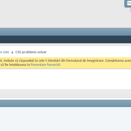
nt side
CSS problems solver
ont, trebuie să răspundeți la cele 5 întrebări din formularul de înregistrare. Completarea a
i să fie intotdeauna in
Prezentare forumisti
.