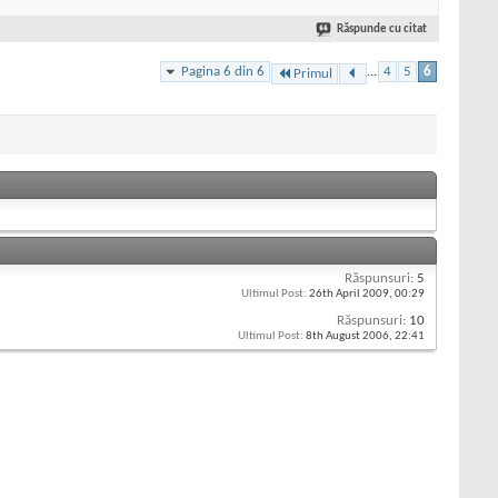
Răspunde cu citat
Pagina 6 din 6
...
4
5
6
Primul
Răspunsuri:
5
Ultimul Post:
26th April 2009,
00:29
Răspunsuri:
10
Ultimul Post:
8th August 2006,
22:41