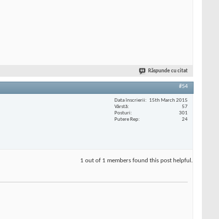
Răspunde cu citat
#54
Data înscrierii
15th March 2015
Vârstă
57
Posturi
301
Putere Rep
24
1 out of 1 members found this post helpful.