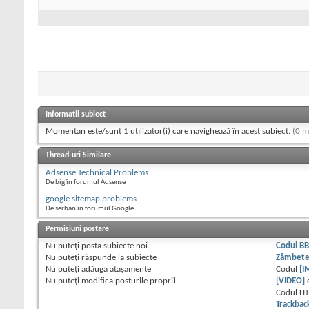
Informații subiect
Momentan este/sunt 1 utilizator(i) care navighează în acest subiect.
(0 m
Thread-uri Similare
Adsense Technical Problems
De big în forumul Adsense
google sitemap problems
De serban în forumul Google
Permisiuni postare
Nu puteţi
posta subiecte noi.
Codul B
Nu puteţi
răspunde la subiecte
Zâmbet
Nu puteţi
adăuga ataşamente
Codul
[I
Nu puteţi
modifica posturile proprii
[VIDEO]
Codul H
Trackbac