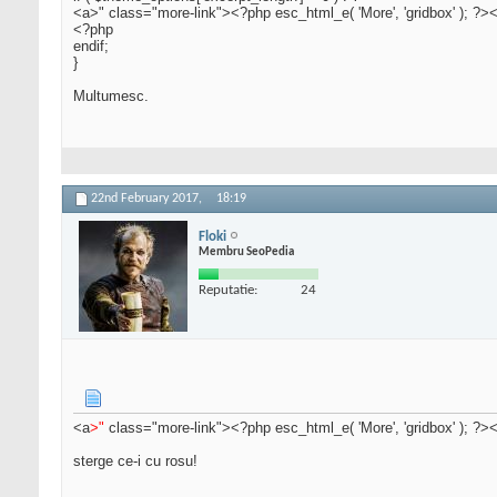
<a>" class="more-link"><?php esc_html_e( 'More', 'gridbox' ); ?>
<?php
endif;
}
Multumesc.
22nd February 2017,
18:19
Floki
Membru SeoPedia
Reputatie:
24
<a
>"
class="more-link"><?php esc_html_e( 'More', 'gridbox' ); ?>
sterge ce-i cu rosu!