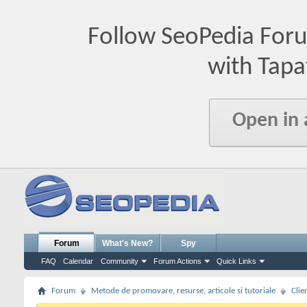
Follow SeoPedia For
with Tapa
Open in
Forum
What's New?
Spy
FAQ
Calendar
Community
Forum Actions
Quick Links
Forum
Metode de promovare, resurse, articole si tutoriale
Clie