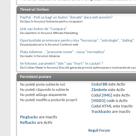
Thread-uri Similare
PayPal - Poti sa bagi un buton "donate" daca esti anonim?
De Zeus în forumul Subiecte pentru incepatori
Link sau buton de "Cumpara"
De valentino în forumul Affiliate Marketing
Oportunitate promovare pentru nisa "horoscop", "astrologie", "dating",
De paulpadurariu în forumul Continut web
Plata Adsense ..."prenume nume" - noua "normativa"
De resahc în forumul Adsense
Se folosesc parametrii "site:" sau "inurl:" in cautari ?
De Cristian Mezei în forumul Discutii generale privind optimizarea si motoarele de cau
Permisiuni postare
Nu puteţi
posta subiecte noi.
Codul BB
este
Activ
Nu puteţi
răspunde la subiecte
Zâmbete
este
Activ
Nu puteţi
adăuga ataşamente
Codul
[IMG]
este
Activ
Nu puteţi
modifica posturile proprii
[VIDEO]
code is
Activ
Codul HTML este
Inactiv
Trackbacks
are
Inactiv
Pingbacks
are
Inactiv
Refbacks
are
Activ
Reguli Forum