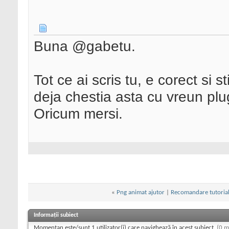
Buna @gabetu.
Tot ce ai scris tu, e corect s
deja chestia asta cu vreun plugi
Oricum mersi.
«
Png animat ajutor
|
Recomandare tutoriale
Informații subiect
Momentan este/sunt 1 utilizator(i) care navighează în acest subiect.
(0 m