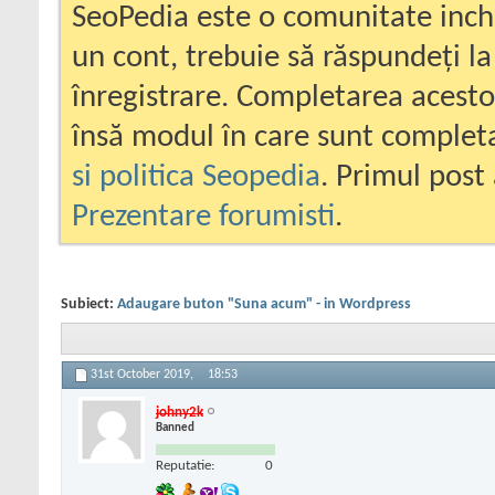
SeoPedia este o comunitate inc
un cont, trebuie să răspundeți la
înregistrare. Completarea acesto
însă modul în care sunt completa
si politica Seopedia
. Primul post 
Prezentare forumisti
.
Subiect:
Adaugare buton "Suna acum" - in Wordpress
31st October 2019,
18:53
johny2k
Banned
Reputatie:
0