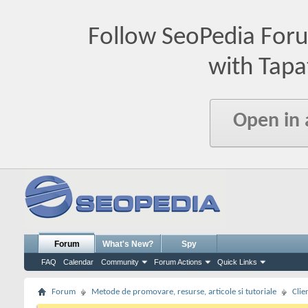
Follow SeoPedia For
with Tapa
Open in
Forum
What's New?
Spy
FAQ
Calendar
Community
Forum Actions
Quick Links
Forum
Metode de promovare, resurse, articole si tutoriale
Clie