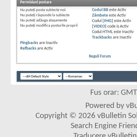
Permisiuni postare
Nu puteţi
posta subiecte noi.
Codul BB
este
Activ
Nu puteţi
răspunde la subiecte
Zâmbete
este
Activ
Nu puteţi
adăuga ataşamente
Codul
[IMG]
este
Activ
Nu puteţi
modifica posturile proprii
[VIDEO]
code is
Activ
Codul HTML este
Inactiv
Trackbacks
are
Inactiv
Pingbacks
are
Inactiv
Refbacks
are
Activ
Reguli Forum
Fus orar: GM
Powered by vBu
Copyright © 2026 vBulletin Solu
Search Engine Frien
Traducere vBullet