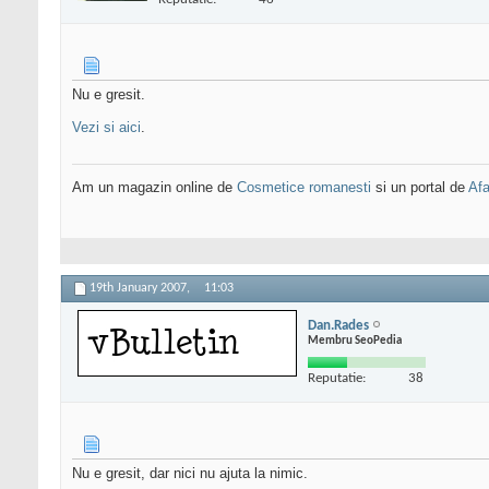
Nu e gresit.
Vezi si aici
.
Am un magazin online de
Cosmetice romanesti
si un portal de
Afa
19th January 2007,
11:03
Dan.Rades
Membru SeoPedia
Reputatie:
38
Nu e gresit, dar nici nu ajuta la nimic.