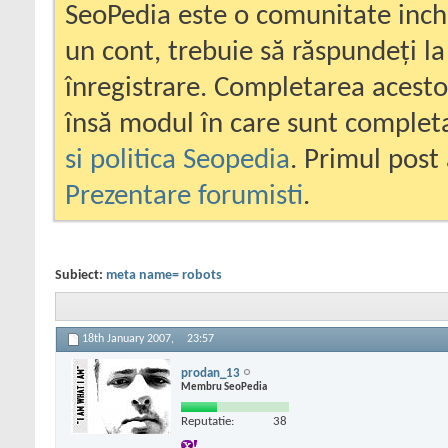
SeoPedia este o comunitate inc
un cont, trebuie să răspundeți la
înregistrare. Completarea acesto
însă modul în care sunt completa
si politica Seopedia
. Primul post 
Prezentare forumisti
.
Subiect:
meta name= robots
18th January 2007,
23:57
prodan_13
Membru SeoPedia
Reputatie:
38