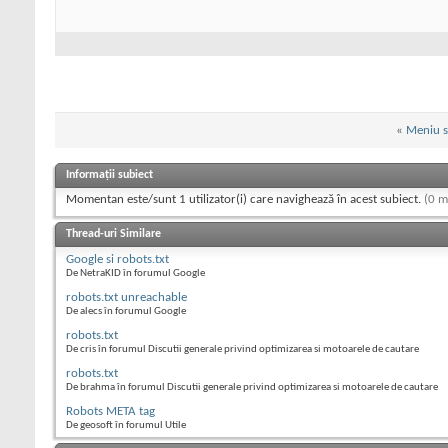
«
Meniu s
Informații subiect
Momentan este/sunt 1 utilizator(i) care navighează în acest subiect.
(0 m
Thread-uri Similare
Google si robots.txt
De NetraKID în forumul Google
robots.txt unreachable
De alecs în forumul Google
robots.txt
De cris în forumul Discutii generale privind optimizarea si motoarele de cautare
robots.txt
De brahma în forumul Discutii generale privind optimizarea si motoarele de cautare
Robots META tag
De geosoft în forumul Utile