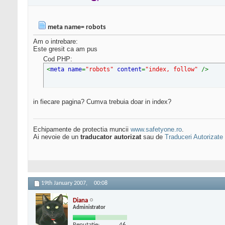
meta name= robots
Am o intrebare:
Este gresit ca am pus
Cod PHP:
<
meta name
=
"robots"
content
=
"index, follow"
/>
in fiecare pagina? Cumva trebuia doar in index?
Echipamente de protectia muncii
www.safetyone.ro
.
Ai nevoie de un
traducator autorizat
sau de
Traduceri Autorizate
19th January 2007,
00:08
Diana
Administrator
Reputatie:
46