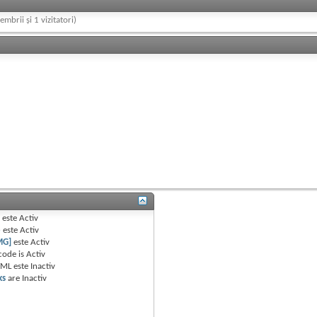
embrii și 1 vizitatori)
B
este
Activ
e
este
Activ
MG]
este
Activ
code is
Activ
TML este
Inactiv
ks
are
Inactiv