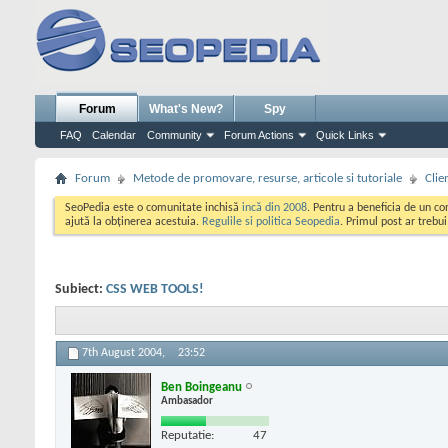
Forum
What's New?
Spy
FAQ
Calendar
Community
Forum Actions
Quick Links
Forum
Metode de promovare, resurse, articole si tutoriale
Clie
SeoPedia este o comunitate inchisă
incă din 2008
. Pentru a beneficia de un c
ajută la obținerea acestuia.
Regulile si politica Seopedia
. Primul post ar trebu
Subiect:
CSS WEB TOOLS!
7th August 2004,
23:52
Ben Boingeanu
Ambasador
Reputatie:
47