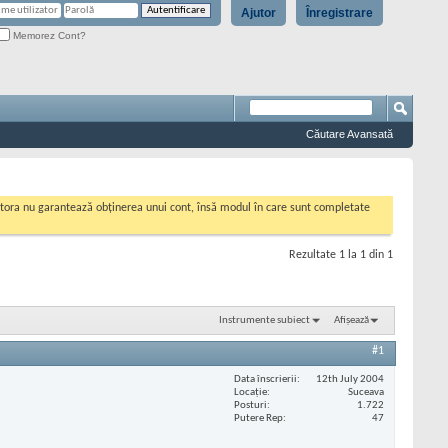
Ajutor
Înregistrare
Memorez Cont?
Căutare Avansată
cestora nu garantează obținerea unui cont, însă modul în care sunt completate
Rezultate 1 la 1 din 1
Instrumente subiect
Afișează
#1
Data înscrierii
12th July 2004
Locaţie
Suceava
Posturi
1.722
Putere Rep
47