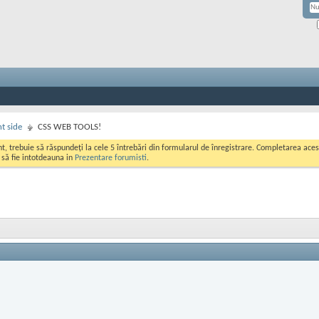
nt side
CSS WEB TOOLS!
ont, trebuie să răspundeți la cele 5 întrebări din formularul de înregistrare. Completarea a
i să fie intotdeauna in
Prezentare forumisti
.