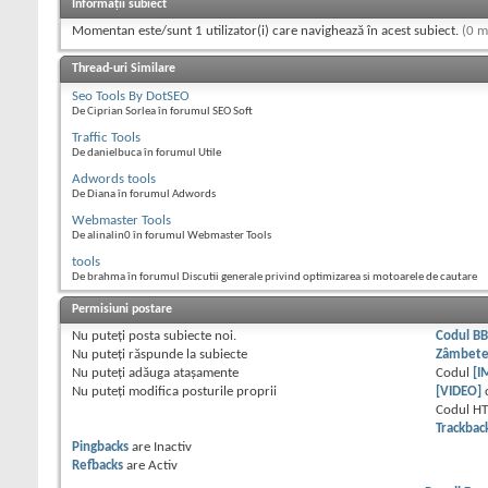
Informații subiect
Momentan este/sunt 1 utilizator(i) care navighează în acest subiect.
(0 m
Thread-uri Similare
Seo Tools By DotSEO
De Ciprian Sorlea în forumul SEO Soft
Traffic Tools
De danielbuca în forumul Utile
Adwords tools
De Diana în forumul Adwords
Webmaster Tools
De alinalin0 în forumul Webmaster Tools
tools
De brahma în forumul Discutii generale privind optimizarea si motoarele de cautare
Permisiuni postare
Nu puteţi
posta subiecte noi.
Codul B
Nu puteţi
răspunde la subiecte
Zâmbet
Nu puteţi
adăuga ataşamente
Codul
[I
Nu puteţi
modifica posturile proprii
[VIDEO]
Codul H
Trackbac
Pingbacks
are
Inactiv
Refbacks
are
Activ