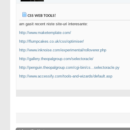
CSS WEB TOOLS!
am gasit recent niste site-uri interesante:
http://www.maketemplate.com/
http://flumpcakes.co.uk/css/optimiser/
http://www.inknoise.com/experimental/rolloverer.php
http://gallery.theopalgroup.com/selectoracle/
http://penguin.theopalgroup.com/cgi-bin/cs...selectoracle.py
http://www.accessify.com/tools-and-wizards/default.asp