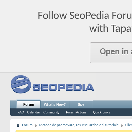
Follow SeoPedia For
with Tapa
Open in
Forum
What's New?
Spy
FAQ
Calendar
Community
Forum Actions
Quick Links
Forum
Metode de promovare, resurse, articole si tutoriale
Clie