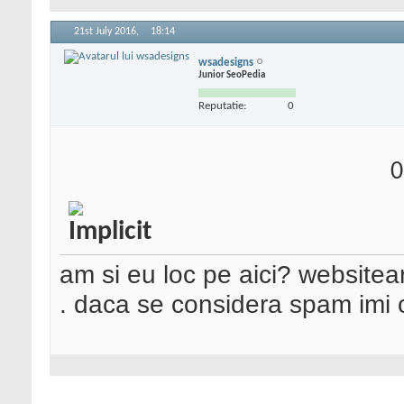
21st July 2016,
18:14
wsadesigns
Junior SeoPedia
Reputatie:
0
0
am si eu loc pe aici? website
. daca se considera spam imi c