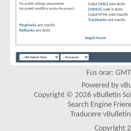
Nu puteţi
adăuga ataşamente
Codul
[IMG]
este
Activ
Nu puteţi
modifica posturile proprii
[VIDEO]
code is
Activ
Codul HTML este
Inactiv
Trackbacks
are
Inactiv
Pingbacks
are
Inactiv
Refbacks
are
Activ
Reguli Forum
Fus orar: GM
Powered by vBu
Copyright © 2026 vBulletin Solu
Search Engine Frien
Traducere vBullet
Copyright 