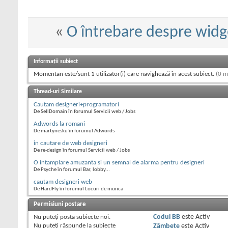
«
O întrebare despre widg
Informații subiect
Momentan este/sunt 1 utilizator(i) care navighează în acest subiect.
(0 m
Thread-uri Similare
Cautam designeri+programatori
De SellDomain în forumul Servicii web / Jobs
Adwords la romani
De martynesku în forumul Adwords
in cautare de web designeri
De re-design în forumul Servicii web / Jobs
O intamplare amuzanta si un semnal de alarma pentru designeri
De Psyche în forumul Bar, lobby...
cautam designeri web
De HardFly în forumul Locuri de munca
Permisiuni postare
Nu puteţi
posta subiecte noi.
Codul BB
este
Activ
Nu puteţi
răspunde la subiecte
Zâmbete
este
Activ