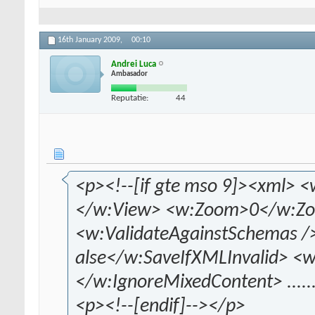
16th January 2009,
00:10
Andrei Luca
Ambasador
Reputatie:
44
<p><!--[if gte mso 9]><xml> 
</w:View> <w:Zoom>0</w:Z
<w:ValidateAgainstSchemas />
alse</w:SaveIfXMLInvalid> <w
</w:IgnoreMixedContent> .....
<p><!--[endif]--></p>