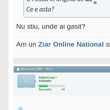
Ce e asta?
Nu stiu, unde ai gasit?
Am un
Ziar Online
National
s
16th January 2009,
00:14
Andrei Luca
Ambasador
Reputatie:
44