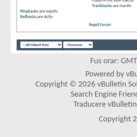
Codul HTML este
Inactiv
Trackbacks
are
Inactiv
Pingbacks
are
Inactiv
Refbacks
are
Activ
Reguli Forum
Fus orar: GM
Powered by vBu
Copyright © 2026 vBulletin Solu
Search Engine Frien
Traducere vBullet
Copyright 