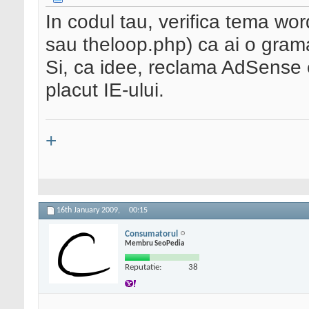
In codul tau, verifica tema wor
sau theloop.php) ca ai o gramad
Si, ca idee, reclama AdSense e
placut IE-ului.
+
16th January 2009,
00:15
Consumatorul
Membru SeoPedia
Reputatie:
38