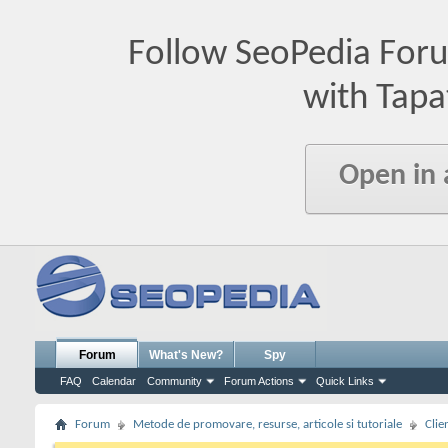
Follow SeoPedia For
with Tapa
Open in
Forum
What's New?
Spy
FAQ
Calendar
Community
Forum Actions
Quick Links
Forum
Metode de promovare, resurse, articole si tutoriale
Clie