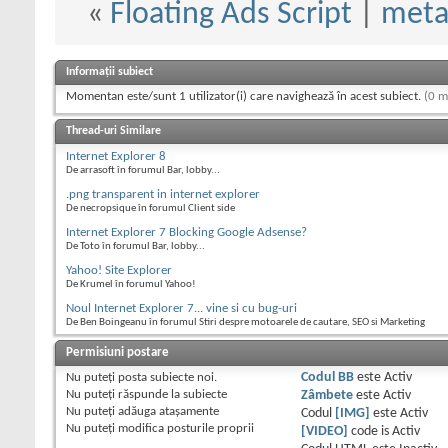
«
Floating Ads Script
|
meta
Informații subiect
Momentan este/sunt 1 utilizator(i) care navighează în acest subiect.
(0 m
Thread-uri Similare
Internet Explorer 8
De arrasoft în forumul Bar, lobby...
.png transparent in internet explorer
De necropsique în forumul Client side
Internet Explorer 7 Blocking Google Adsense?
De Toto în forumul Bar, lobby...
Yahoo! Site Explorer
De Krumel în forumul Yahoo!
Noul Internet Explorer 7... vine si cu bug-uri
De Ben Boingeanu în forumul Stiri despre motoarele de cautare, SEO si Marketing
Permisiuni postare
Nu puteţi
posta subiecte noi.
Codul BB
este
Activ
Nu puteţi
răspunde la subiecte
Zâmbete
este
Activ
Nu puteţi
adăuga ataşamente
Codul
[IMG]
este
Activ
Nu puteţi
modifica posturile proprii
[VIDEO]
code is
Activ