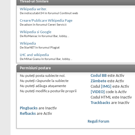
Thread-uri Similare
Wikipedia writer.
De indiscutabil34 în forumul Continut web
Creare/Publicare Wikipedia Page
De adson în forumul Cereri Servicii
Wikipedia si Google
De RoManiac în forumul Bar, lobby...
Wikipedia
De StarNET în forumul Plagiat
LHC and wikipedia
De Mihai Gianu în forumul Bar, lobby...
Permisiuni postare
Nu puteţi
posta subiecte noi.
Codul BB
este
Activ
Nu puteţi
răspunde la subiecte
Zâmbete
este
Activ
Nu puteţi
adăuga ataşamente
Codul
[IMG]
este
Activ
Nu puteţi
modifica posturile proprii
[VIDEO]
code is
Activ
Codul HTML este
Inactiv
Trackbacks
are
Inactiv
Pingbacks
are
Inactiv
Refbacks
are
Activ
Reguli Forum