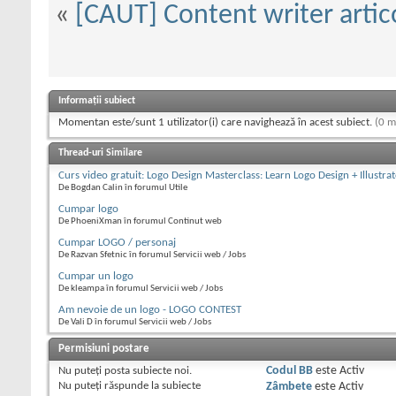
«
[CAUT] Content writer artic
Informații subiect
Momentan este/sunt 1 utilizator(i) care navighează în acest subiect.
(0 m
Thread-uri Similare
Curs video gratuit: Logo Design Masterclass: Learn Logo Design + Illustra
De Bogdan Calin în forumul Utile
Cumpar logo
De PhoeniXman în forumul Continut web
Cumpar LOGO / personaj
De Razvan Sfetnic în forumul Servicii web / Jobs
Cumpar un logo
De kleampa în forumul Servicii web / Jobs
Am nevoie de un logo - LOGO CONTEST
De Vali D în forumul Servicii web / Jobs
Permisiuni postare
Nu puteţi
posta subiecte noi.
Codul BB
este
Activ
Nu puteţi
răspunde la subiecte
Zâmbete
este
Activ