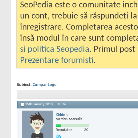
SeoPedia este o comunitate inc
un cont, trebuie să răspundeți la
înregistrare. Completarea acesto
însă modul în care sunt completa
si politica Seopedia
. Primul post 
Prezentare forumisti
.
Subiect:
Cumpar Logo
15th January 2018,
10:36
Kidde
Membru SeoPedia
Reputatie:
20