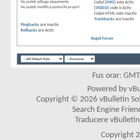
Nu puteţi
adăuga ataşamente
Codul
[IMG]
este
Activ
Nu puteţi
modifica posturile proprii
[VIDEO]
code is
Activ
Codul HTML este
Inactiv
Trackbacks
are
Inactiv
Pingbacks
are
Inactiv
Refbacks
are
Activ
Reguli Forum
Fus orar: GM
Powered by vBu
Copyright © 2026 vBulletin Solu
Search Engine Frien
Traducere vBullet
Copyright 