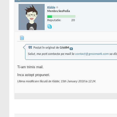
Kidde
Membru SeoPedia
Reputatie:
20
Postat în original de
CristiM
Salut, ma poti contacta pe mail la
contact@groomark.com
sa di
Ti-am trimis mail.
Inca astept propuneri.
Ultima modificare făcută de Kidde; 15th January 2018 la
12:24
.