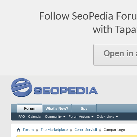
Follow SeoPedia For
with Tapa
Open in
Forum
What's New?
Spy
FAQ
Calendar
Community
Forum Actions
Quick Links
Forum
The Marketplace
Cereri Servicii
Cumpar Logo