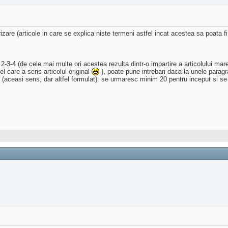
rizare (articole in care se explica niste termeni astfel incat acestea sa poata 
 2-3-4 (de cele mai multe ori acestea rezulta dintr-o impartire a articolului ma
el care a scris articolul original
), poate pune intrebari daca la unele paragr
a (aceasi sens, dar altfel formulat): se urmaresc minim 20 pentru inceput si s