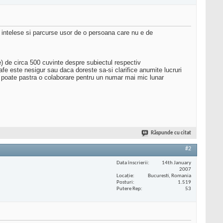
fi intelese si parcurse usor de o persoana care nu e de
re) de circa 500 cuvinte despre subiectul respectiv
afe este nesigur sau daca doreste sa-si clarifice anumite lucruri
e poate pastra o colaborare pentru un numar mai mic lunar
Răspunde cu citat
#2
Data înscrierii
14th January
2007
Locaţie
Bucuresti, Romania
Posturi
1.519
Putere Rep
53