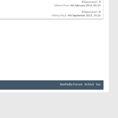
Răspunsuri:
3
Ultimul Post:
4th February 2014,
00:24
Răspunsuri:
0
Ultimul Post:
4th September 2013,
14:26
SeoPedia Forum
Arhivă
Sus