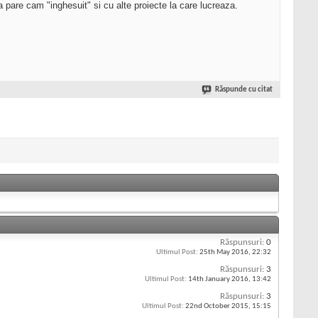
 pare cam "inghesuit" si cu alte proiecte la care lucreaza.
Răspunde cu citat
Răspunsuri:
0
Ultimul Post:
25th May 2016,
22:32
Răspunsuri:
3
Ultimul Post:
14th January 2016,
13:42
Răspunsuri:
3
Ultimul Post:
22nd October 2015,
15:15