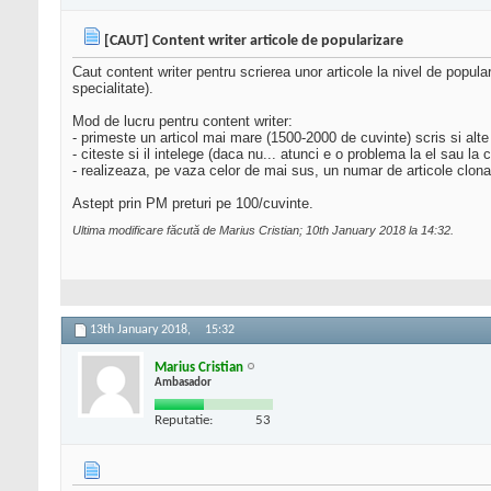
[CAUT] Content writer articole de popularizare
Caut content writer pentru scrierea unor articole la nivel de popula
specialitate).
Mod de lucru pentru content writer:
- primeste un articol mai mare (1500-2000 de cuvinte) scris si alte
- citeste si il intelege (daca nu... atunci e o problema la el sau la c
- realizeaza, pe vaza celor de mai sus, un numar de articole clon
Astept prin PM preturi pe 100/cuvinte.
Ultima modificare făcută de Marius Cristian; 10th January 2018 la
14:32
.
13th January 2018,
15:32
Marius Cristian
Ambasador
Reputatie:
53