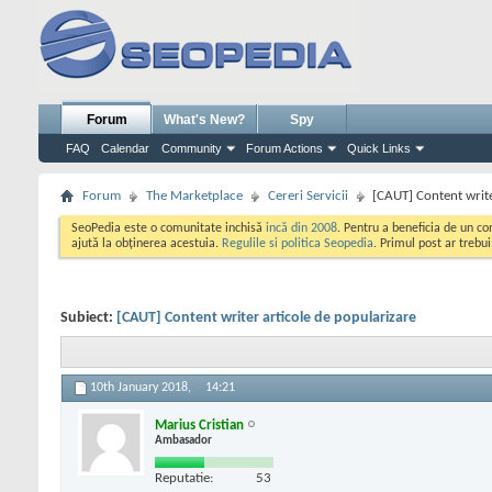
Forum
What's New?
Spy
FAQ
Calendar
Community
Forum Actions
Quick Links
Forum
The Marketplace
Cereri Servicii
[CAUT] Content write
SeoPedia este o comunitate inchisă
incă din 2008
. Pentru a beneficia de un c
ajută la obținerea acestuia.
Regulile si politica Seopedia
. Primul post ar trebu
Subiect:
[CAUT] Content writer articole de popularizare
10th January 2018,
14:21
Marius Cristian
Ambasador
Reputatie:
53