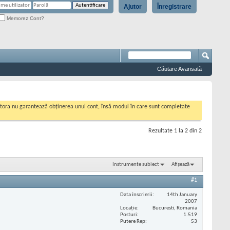
Ajutor
Înregistrare
Memorez Cont?
Căutare Avansată
cestora nu garantează obținerea unui cont, însă modul în care sunt completate
Rezultate 1 la 2 din 2
Instrumente subiect
Afișează
#1
Data înscrierii
14th January
2007
Locaţie
Bucuresti, Romania
Posturi
1.519
Putere Rep
53