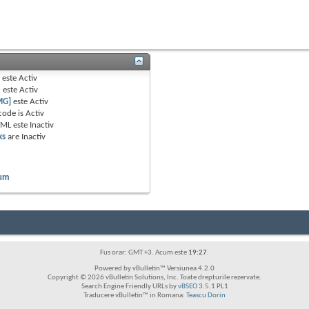
B
este
Activ
e
este
Activ
MG]
este
Activ
code is
Activ
TML este
Inactiv
ks
are
Inactiv
rum
Fus orar: GMT +3. Acum este
19:27
.
Powered by vBulletin™ Versiunea 4.2.0
Copyright © 2026 vBulletin Solutions, Inc. Toate drepturile rezervate.
Search Engine Friendly URLs by
vBSEO
3.5.1 PL1
Traducere vBulletin™ in Romana:
Teascu Dorin