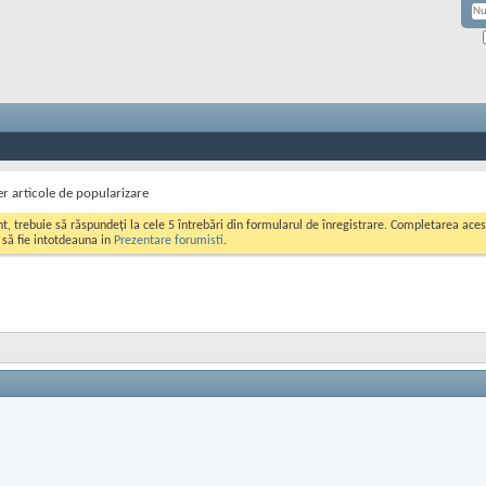
r articole de popularizare
ont, trebuie să răspundeți la cele 5 întrebări din formularul de înregistrare. Completarea a
i să fie intotdeauna in
Prezentare forumisti
.