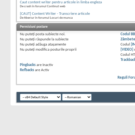
Caut content writer pentru articole in limba engleza
De crash în forumul Continut web
[CAUT] Content Writer - Transcriere articole
De tiberiur în forumul Locuri de munca
Permisiuni postare
Nu puteţi
posta subiecte noi.
Codul B
Nu puteţi
răspunde la subiecte
Zâmbet
Nu puteţi
adăuga ataşamente
Codul
[I
Nu puteţi
modifica posturile proprii
[VIDEO]
Codul H
Trackbac
Pingbacks
are
Inactiv
Refbacks
are
Activ
Reguli Fo