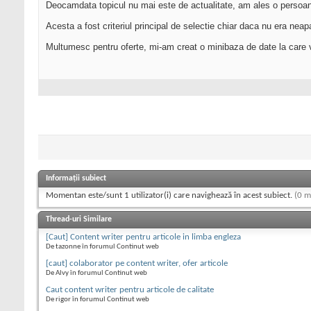
Deocamdata topicul nu mai este de actualitate, am ales o persoana 
Acesta a fost criteriul principal de selectie chiar daca nu era neap
Multumesc pentru oferte, mi-am creat o minibaza de date la care v
Informații subiect
Momentan este/sunt 1 utilizator(i) care navighează în acest subiect.
(0 m
Thread-uri Similare
[Caut] Content writer pentru articole in limba engleza
De tazonne în forumul Continut web
[caut] colaborator pe content writer, ofer articole
De Alvy în forumul Continut web
Caut content writer pentru articole de calitate
De rigor în forumul Continut web