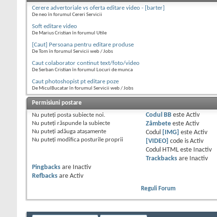
Cerere advertoriale vs oferta editare video - [barter]
De neo în forumul Cereri Servicii
Soft editare video
De Marius Cristian în forumul Utile
[Caut] Persoana pentru editare produse
De Tom în forumul Servicii web / Jobs
Caut colaborator continut text/foto/video
De Serban Cristian în forumul Locuri de munca
Caut photoshopist pt editare poze
De MiculBucatar în forumul Servicii web / Jobs
Permisiuni postare
Nu puteţi
posta subiecte noi.
Codul BB
este
Activ
Nu puteţi
răspunde la subiecte
Zâmbete
este
Activ
Nu puteţi
adăuga ataşamente
Codul
[IMG]
este
Activ
Nu puteţi
modifica posturile proprii
[VIDEO]
code is
Activ
Codul HTML este
Inactiv
Trackbacks
are
Inactiv
Pingbacks
are
Inactiv
Refbacks
are
Activ
Reguli Forum