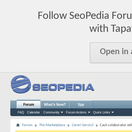
Follow SeoPedia For
with Tapa
Open in
Forum
What's New?
Spy
FAQ
Calendar
Community
Forum Actions
Quick Links
Forum
The Marketplace
Cereri Servicii
Caut colaborator edi