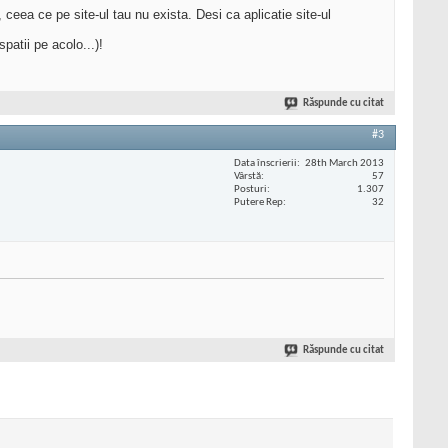
ceea ce pe site-ul tau nu exista. Desi ca aplicatie site-ul
patii pe acolo...)!
Răspunde cu citat
#3
Data înscrierii
28th March 2013
Vârstă
57
Posturi
1.307
Putere Rep
32
Răspunde cu citat