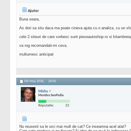
Ajutor
Buna seara,
As dori sa stiu daca ma poate cineva ajuta cu o analiza, cu un sfat
cele 2 siteuri de care vorbesc sunt pieseautoshop.ro si kitambreiaj
va rog recomandati-mi ceva.
multumesc anticipat
5th May 2016,
20:05
Mishu
Membru SeoPedia
Reputatie:
32
Nu reusesti sa le urci mai mult de cat? Ce inseamna acel atat?
Cam cate produse ai pe fiecare? Ai idee de ce nu ti le indexeaza