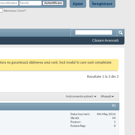
Ajutor
Înregistrare
Memorez Cont?
Căutare Avansată
cestora nu garantează obținerea unui cont, însă modul în care sunt completate
Rezultate 1 la 3 din 3
Instrumente subiect
Afișează
#1
Data înscrierii
4th May 2016
Vârstă
44
Posturi
1
Putere Rep
0