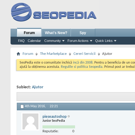
Forum
What's New?
Spy
FAQ
Calendar
Community
Forum Actions
Quick Links
Forum
The Marketplace
Cereri Servicii
Ajutor
SeoPedia este o comunitate inchisă
incă din 2008
. Pentru a beneficia de un c
ajută la obținerea acestuia.
Regulile si politica Seopedia
. Primul post ar trebu
Subiect:
Ajutor
4th May 2016,
22:21
pieseautoshop
Junior SeoPedia
Reputatie:
0