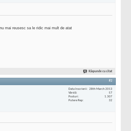
 nu mai reusesc sa le ridic mai mult de atat
Răspunde cu citat
#2
Data înscrierii
28th March 2013
Vârstă
57
Posturi
1.307
Putere Rep
32