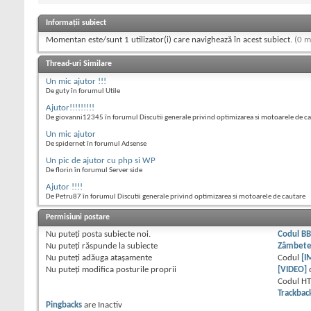
Informații subiect
Momentan este/sunt 1 utilizator(i) care navighează în acest subiect.
(0 m
Thread-uri Similare
Un mic ajutor !!!
De guty în forumul Utile
Ajutor!!!!!!!!!
De giovanni12345 în forumul Discutii generale privind optimizarea si motoarele de c
Un mic ajutor
De spidernet în forumul Adsense
Un pic de ajutor cu php si WP
De florin în forumul Server side
Ajutor !!!!
De Petru87 în forumul Discutii generale privind optimizarea si motoarele de cautare
Permisiuni postare
Nu puteţi
posta subiecte noi.
Codul B
Nu puteţi
răspunde la subiecte
Zâmbet
Nu puteţi
adăuga ataşamente
Codul
[I
Nu puteţi
modifica posturile proprii
[VIDEO]
Codul H
Trackbac
Pingbacks
are
Inactiv