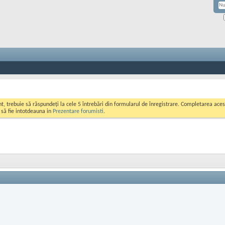
ont, trebuie să răspundeți la cele 5 întrebări din formularul de înregistrare. Completarea a
i să fie intotdeauna in
Prezentare forumisti
.