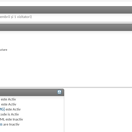
embrii și 1 vizitatori)
autare
B
este
Activ
e
este
Activ
MG]
este
Activ
code is
Activ
TML este
Inactiv
ks
are
Inactiv