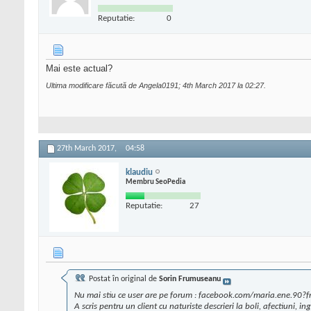
Reputatie:
0
Mai este actual?
Ultima modificare făcută de Angela0191; 4th March 2017 la
02:27
.
27th March 2017,
04:58
klaudiu
Membru SeoPedia
Reputatie:
27
Postat în original de
Sorin Frumuseanu
Nu mai stiu ce user are pe forum : facebook.com/maria.ene.90?fr
A scris pentru un client cu naturiste descrieri la boli, afectiuni, 