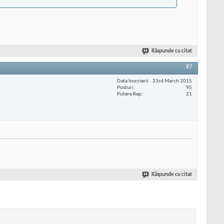
Răspunde cu citat
#7
Data înscrierii
23rd March 2015
Posturi
95
Putere Rep
21
Răspunde cu citat