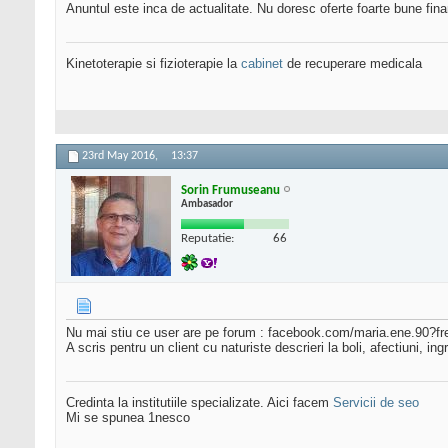
Anuntul este inca de actualitate. Nu doresc oferte foarte bune finan
Kinetoterapie si fizioterapie la
cabinet
de recuperare medicala
23rd May 2016,
13:37
Sorin Frumuseanu
Ambasador
Reputatie:
66
Nu mai stiu ce user are pe forum : facebook.com/maria.ene.90?fr
A scris pentru un client cu naturiste descrieri la boli, afectiuni, 
Credinta la institutiile specializate. Aici facem
Servicii de seo
Mi se spunea 1nesco