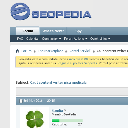
Forum
What's New?
Spy
FAQ
Calendar
Community
Forum Actions
Quick Links
Forum
The Marketplace
Cereri Servicii
Caut content writer 
SeoPedia este o comunitate inchisă
incă din 2008
. Pentru a beneficia de un c
ajută la obținerea acestuia.
Regulile si politica Seopedia
. Primul post ar trebu
Subiect:
Caut content writer nisa medicala
3rd May 2016,
20:15
klaudiu
Membru SeoPedia
Reputatie:
27