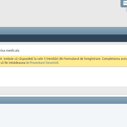
nisa medicala
ont, trebuie să răspundeți la cele 5 întrebări din formularul de înregistrare. Completarea a
i să fie intotdeauna in
Prezentare forumisti
.