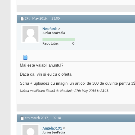
27th May 2016,
23:00
Neufunk
Junior SeoPedia
Reputatie:
0
Mai este valabil anuntul?
Daca da, vin si eu cu o oferta.
Scriu + uploadez cu imagini un articol de 300 de cuvinte pentru 3
Ultima modificare făcută de Neufunk; 27th May 2016 la
23:11
.
4th March 2017,
02:10
Angela0191
Junior SeoPedia