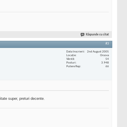
Răspunde cu citat
#3
Data înscrierii
2nd August 2005
Locaţie
Orsova
Vârstă
54
Posturi
3.948
Putere Rep
66
itate super, preturi decente.