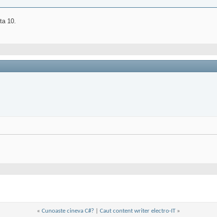
ta 10.
«
Cunoaste cineva C#?
|
Caut content writer electro-IT
»