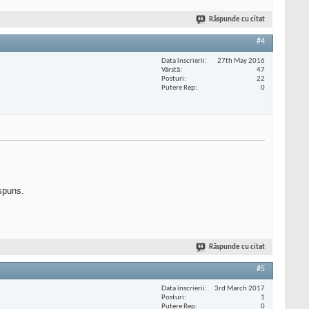
Răspunde cu citat
#4
Data înscrierii
27th May 2016
Vârstă
47
Posturi
22
Putere Rep
0
aspuns.
Răspunde cu citat
#5
Data înscrierii
3rd March 2017
Posturi
1
Putere Rep
0