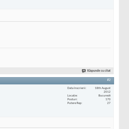
Răspunde cu citat
#2
Data înscrierii
18th August
2012
Locaţie
Bucuresti
Posturi
170
Putere Rep
27