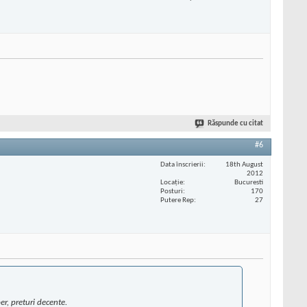
Răspunde cu citat
#6
Data înscrierii
18th August
2012
Locaţie
Bucuresti
Posturi
170
Putere Rep
27
er, preturi decente.