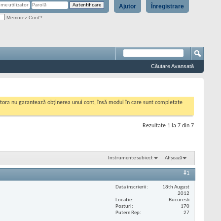
Ajutor
Înregistrare
Memorez Cont?
Căutare Avansată
cestora nu garantează obținerea unui cont, însă modul în care sunt completate
Rezultate 1 la 7 din 7
Instrumente subiect
Afișează
#1
Data înscrierii
18th August
2012
Locaţie
Bucuresti
Posturi
170
Putere Rep
27