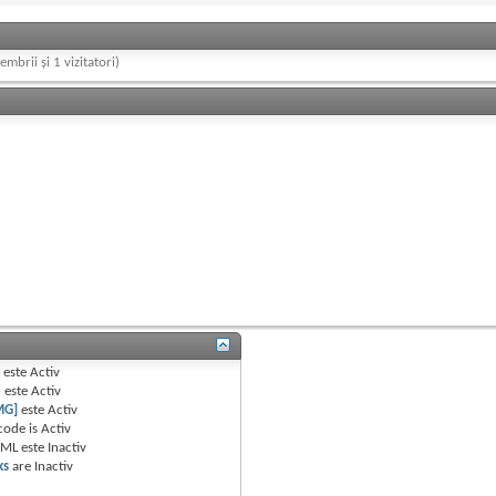
embrii și 1 vizitatori)
B
este
Activ
e
este
Activ
MG]
este
Activ
code is
Activ
TML este
Inactiv
ks
are
Inactiv