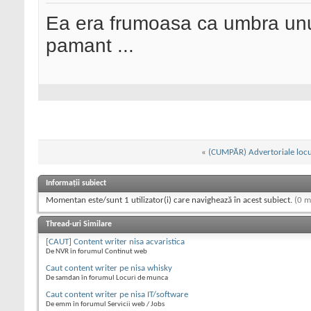
Ea era frumoasa ca umbra unui
pamant ...
«
(CUMPĂR) Advertoriale loc
Informații subiect
Momentan este/sunt 1 utilizator(i) care navighează în acest subiect.
(0 m
Thread-uri Similare
[CAUT] Content writer nisa acvaristica
De NVR în forumul Continut web
Caut content writer pe nisa whisky
De samdan în forumul Locuri de munca
Caut content writer pe nisa IT/software
De emm în forumul Servicii web / Jobs