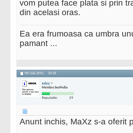
vom putea face plata si prin 
din acelasi oras.
Ea era frumoasa ca umbra unui
pamant ...
5th July 2015,
20:16
edyy
Membru SeoPedia
Reputatie:
29
Anunt inchis, MaXz s-a oferit 