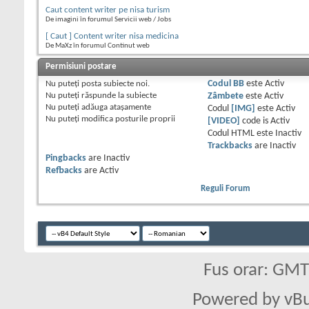
Caut content writer pe nisa turism
De imagini în forumul Servicii web / Jobs
[ Caut ] Content writer nisa medicina
De MaXz în forumul Continut web
Permisiuni postare
Nu puteţi
posta subiecte noi.
Codul BB
este
Activ
Nu puteţi
răspunde la subiecte
Zâmbete
este
Activ
Nu puteţi
adăuga ataşamente
Codul
[IMG]
este
Activ
Nu puteţi
modifica posturile proprii
[VIDEO]
code is
Activ
Codul HTML este
Inactiv
Trackbacks
are
Inactiv
Pingbacks
are
Inactiv
Refbacks
are
Activ
Reguli Forum
Fus orar: GM
Powered by vBu