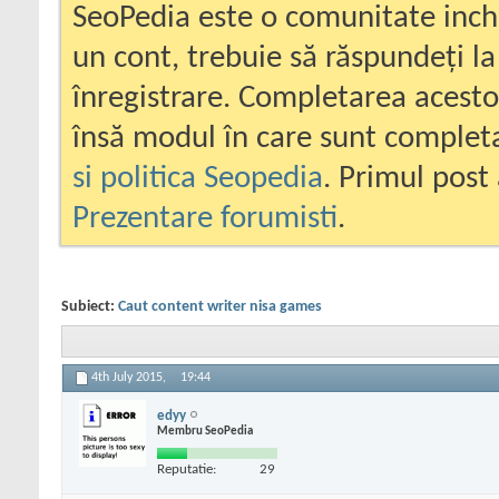
SeoPedia este o comunitate inc
un cont, trebuie să răspundeți la
înregistrare. Completarea acesto
însă modul în care sunt completa
si politica Seopedia
. Primul post 
Prezentare forumisti
.
Subiect:
Caut content writer nisa games
4th July 2015,
19:44
edyy
Membru SeoPedia
Reputatie:
29