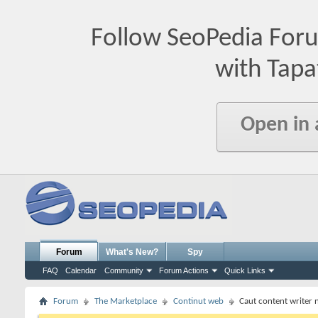
Follow SeoPedia For
with Tapa
Open in
Forum
What's New?
Spy
FAQ
Calendar
Community
Forum Actions
Quick Links
Forum
The Marketplace
Continut web
Caut content writer 