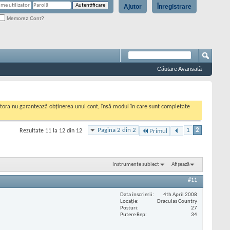
Ajutor
Înregistrare
Memorez Cont?
Căutare Avansată
cestora nu garantează obținerea unui cont, însă modul în care sunt completate
Pagina 2 din 2
1
2
Rezultate 11 la 12 din 12
Primul
Instrumente subiect
Afișează
#11
Data înscrierii
4th April 2008
Locaţie
Draculas Country
Posturi
27
Putere Rep
34