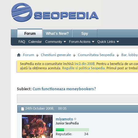
Forum
What's New?
Spy
FAQ
Calendar
Community
Forum Actions
Quick Links
Forum
Chestiuni generale
Comunitatea Seopedia
Bar, lobby.
SeoPedia este o comunitate inchisă
incă din 2008
. Pentru a beneficia de un c
ajută la obținerea acestuia.
Regulile si politica Seopedia
. Primul post ar trebu
Subiect:
Cum functioneaza moneybookers?
24th October 2008,
00:35
miyamoto
Junior SeoPedia
Reputatie:
34