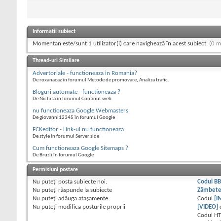
Informații subiect
Momentan este/sunt 1 utilizator(i) care navighează în acest subiect.
(0 m
Thread-uri Similare
Advertoriale - functioneaza in Romania?
De roxanacaz în forumul Metode de promovare, Analiza trafic.
Bloguri automate - functioneaza ?
De Nichita în forumul Continut web
nu functioneaza Google Webmasters
De giovanni12345 în forumul Google
FCKeditor - Link-ul nu functioneaza
De style în forumul Server side
Cum functioneaza Google Sitemaps ?
De Bruzli în forumul Google
Permisiuni postare
Nu puteţi
posta subiecte noi.
Codul B
Nu puteţi
răspunde la subiecte
Zâmbet
Nu puteţi
adăuga ataşamente
Codul
[I
Nu puteţi
modifica posturile proprii
[VIDEO]
Codul H