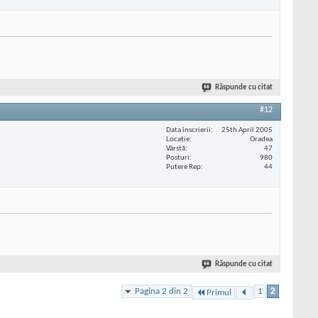
Răspunde cu citat
#12
Data înscrierii
25th April 2005
Locaţie
Oradea
Vârstă
47
Posturi
980
Putere Rep
44
Răspunde cu citat
Pagina 2 din 2
1
2
Primul