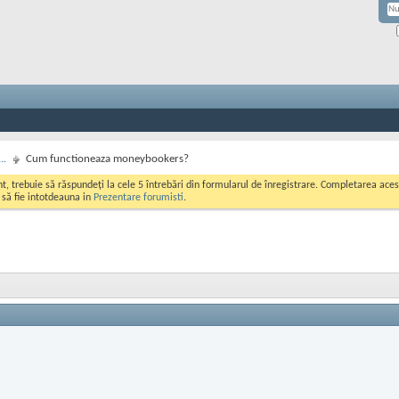
..
Cum functioneaza moneybookers?
ont, trebuie să răspundeți la cele 5 întrebări din formularul de înregistrare. Completarea a
i să fie intotdeauna in
Prezentare forumisti
.