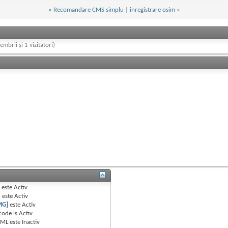
«
Recomandare CMS simplu
|
inregistrare osim
»
embrii și 1 vizitatori)
B
este
Activ
e
este
Activ
MG]
este
Activ
code is
Activ
TML este
Inactiv