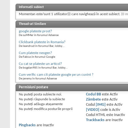
Informații subiect
Momentan este/sunt 1 utilizator(i) care navighează în acest subiect.
(0 m
Thread-uri Similare
google plateste prost?
De suMMer în forumul Adsense
Clickbank plateste in Romania?
De leandrud în forumul Bar, lobby...
Cum plateste neogen?
De Fabius în forumul Google
Cu cat se plateste un articol?
De bogdan985 în forumul Bar, lobby...
Cum verific cam cit plateste google pe un cuvint ?
De jeremy în forumul Adsense
Permisiuni postare
Nu puteţi
posta subiecte noi.
Codul BB
este
Activ
Nu puteţi
răspunde la subiecte
Zâmbete
este
Activ
Nu puteţi
adăuga ataşamente
Codul
[IMG]
este
Activ
Nu puteţi
modifica posturile proprii
[VIDEO]
code is
Activ
Codul HTML este
Inactiv
Trackbacks
are
Inactiv
Pingbacks
are
Inactiv