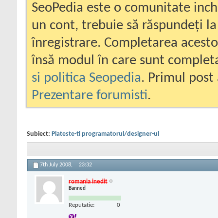
SeoPedia este o comunitate inc
un cont, trebuie să răspundeți la
înregistrare. Completarea acesto
însă modul în care sunt completa
si politica Seopedia
. Primul post 
Prezentare forumisti
.
Subiect:
Plateste-ti programatorul/designer-ul
7th July 2008,
23:32
romania inedit
Banned
Reputatie:
0