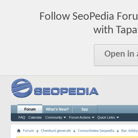
Follow SeoPedia For
with Tapa
Open in
Forum
What's New?
Spy
FAQ
Calendar
Community
Forum Actions
Quick Links
Forum
Chestiuni generale
Comunitatea Seopedia
Bar, lobby.