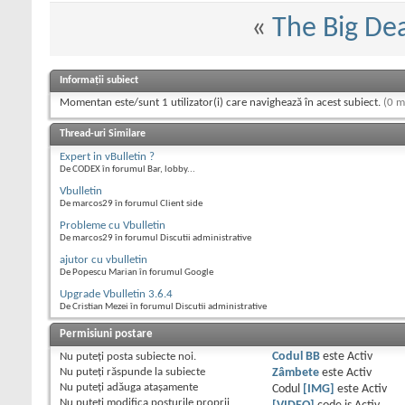
«
The Big Dea
Informații subiect
Momentan este/sunt 1 utilizator(i) care navighează în acest subiect.
(0 m
Thread-uri Similare
Expert in vBulletin ?
De CODEX în forumul Bar, lobby...
Vbulletin
De marcos29 în forumul Client side
Probleme cu Vbulletin
De marcos29 în forumul Discutii administrative
ajutor cu vbulletin
De Popescu Marian în forumul Google
Upgrade Vbulletin 3.6.4
De Cristian Mezei în forumul Discutii administrative
Permisiuni postare
Nu puteţi
posta subiecte noi.
Codul BB
este
Activ
Nu puteţi
răspunde la subiecte
Zâmbete
este
Activ
Nu puteţi
adăuga ataşamente
Codul
[IMG]
este
Activ
Nu puteţi
modifica posturile proprii