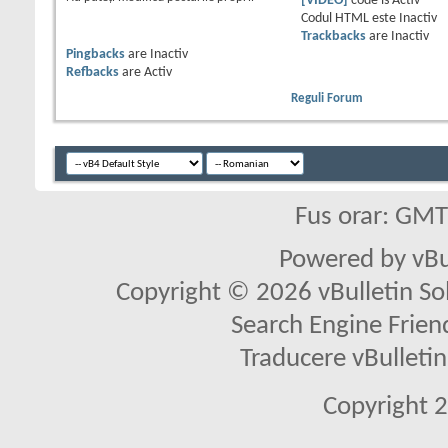
[VIDEO]
code is
Activ
Codul HTML este
Inactiv
Trackbacks
are
Inactiv
Pingbacks
are
Inactiv
Refbacks
are
Activ
Reguli Forum
Fus orar: GM
Powered by vBu
Copyright © 2026 vBulletin Solu
Search Engine Frien
Traducere vBullet
Copyright 