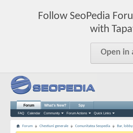
Follow SeoPedia For
with Tapa
Open in
Forum
What's New?
Spy
FAQ
Calendar
Community
Forum Actions
Quick Links
Forum
Chestiuni generale
Comunitatea Seopedia
Bar, lobby.