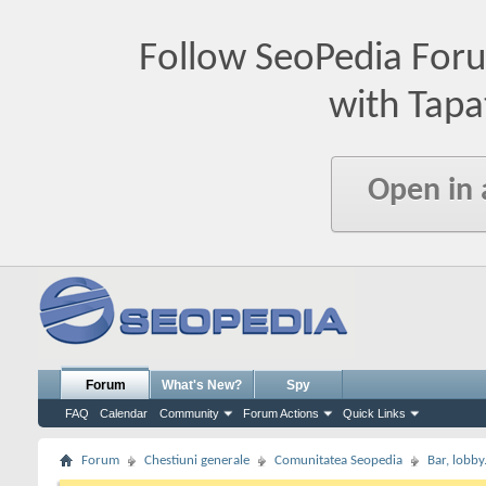
Follow SeoPedia For
with Tapa
Open in
Forum
What's New?
Spy
FAQ
Calendar
Community
Forum Actions
Quick Links
Forum
Chestiuni generale
Comunitatea Seopedia
Bar, lobby.