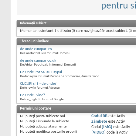
pentru si
Informații subiect
Momentan este/sunt 1 utilizator(i) care navighează în acest subiect.
(0 m
Thread-uri Similare
de unde cumpar .ro
De ConstantinLG în forumul Domenii
de unde cumpar co.uk
De Adrian Poputoaia în forumul Domenii
De Unde Pot Sa Iau Paypal
De dansky în forumul Metode de promovare, Analiza trafic.
CLICURI si $ - de unde?
De fellow în forumul Adsense
De Unde...vine?
De too_night în forumul Google
Permisiuni postare
Nu puteţi
posta subiecte noi.
Codul BB
este
Activ
Nu puteţi
răspunde la subiecte
Zâmbete
este
Activ
Nu puteţi
adăuga ataşamente
Codul
[IMG]
este
Activ
Nu puteţi
modifica posturile proprii
[VIDEO]
code is
Activ