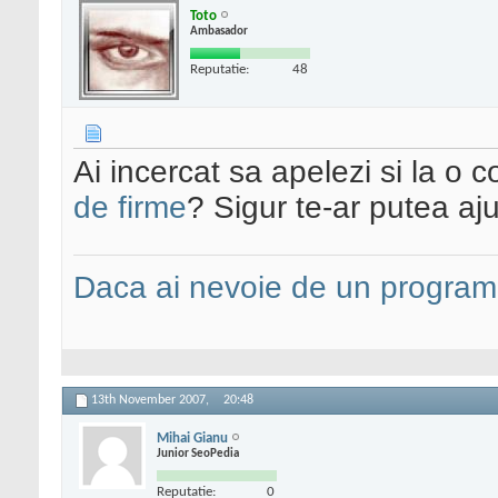
Toto
Ambasador
Reputatie:
48
Ai incercat sa apelezi si la o
de firme
? Sigur te-ar putea aju
Daca ai nevoie de un programa
13th November 2007,
20:48
Mihai Gianu
Junior SeoPedia
Reputatie:
0