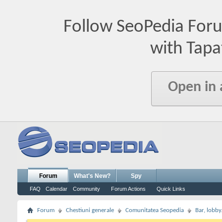
Follow SeoPedia For
with Tapa
Open in
Forum
What's New?
Spy
FAQ
Calendar
Community
Forum Actions
Quick Links
Forum
Chestiuni generale
Comunitatea Seopedia
Bar, lobby.