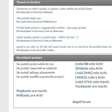
Thread-uri Similare
Adsense va oferi spatiu si pentru alte retele de publicitate
De slobodan în forumul Adsense
site publicitate cpc
De voidcode în forumul Website-uri
Publicitate pentru magazinele online - aproape gratis
De tataraseni în forumul Link-uri/Bannere
Vand spatiu pentru publicitate - ieftin de tot ! :)
De shpampy în forumul Link-uri/Bannere
pentru un site cu 20 de mii useri/unici pe zi ce serviciu de publicitate sa
De Iskander în forumul Bar, lobby...
Permisiuni postare
Nu puteţi
posta subiecte noi.
Codul BB
este
Activ
Nu puteţi
răspunde la subiecte
Zâmbete
este
Activ
Nu puteţi
adăuga ataşamente
Codul
[IMG]
este
Activ
Nu puteţi
modifica posturile proprii
[VIDEO]
code is
Activ
Codul HTML este
Inactiv
Trackbacks
are
Inactiv
Pingbacks
are
Inactiv
Refbacks
are
Activ
Reguli Forum