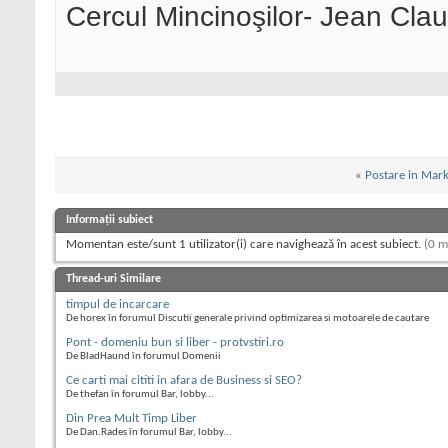
Cercul Mincinoşilor- Jean Cla
«
Postare in Mark
Informații subiect
Momentan este/sunt 1 utilizator(i) care navighează în acest subiect.
(0 m
Thread-uri Similare
timpul de incarcare
De horex în forumul Discutii generale privind optimizarea si motoarele de cautare
Pont - domeniu bun si liber - protvstiri.ro
De BladHaund în forumul Domenii
Ce carti mai cititi in afara de Business si SEO?
De thefan în forumul Bar, lobby...
Din Prea Mult Timp Liber
De Dan.Rades în forumul Bar, lobby...