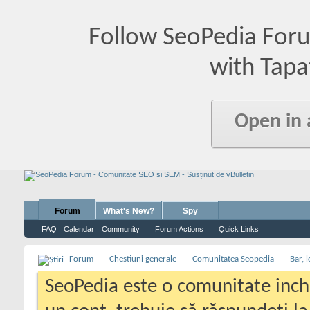
Follow SeoPedia For
with Tapa
Open in
Forum
What's New?
Spy
FAQ
Calendar
Community
Forum Actions
Quick Links
Forum
Chestiuni generale
Comunitatea Seopedia
Bar, l
SeoPedia este o comunitate inc