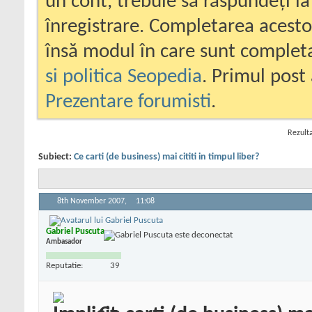
un cont, trebuie să răspundeți la
înregistrare. Completarea acesto
însă modul în care sunt completa
si politica Seopedia
. Primul post 
Prezentare forumisti
.
Rezulta
Subiect:
Ce carti (de business) mai cititi in timpul liber?
8th November 2007,
11:08
Gabriel Puscuta
Ambasador
Reputatie:
39