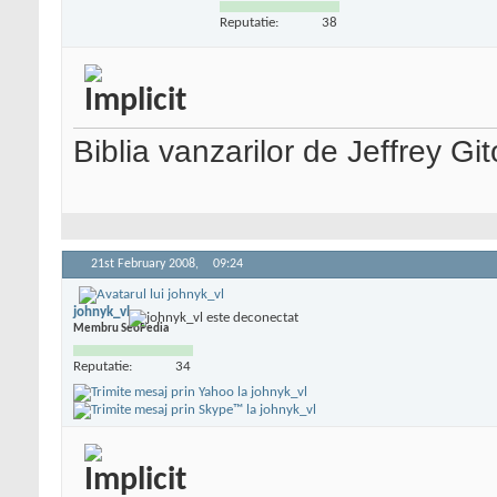
Reputatie:
38
Biblia vanzarilor de Jeffrey Gi
21st February 2008,
09:24
johnyk_vl
Membru SeoPedia
Reputatie:
34