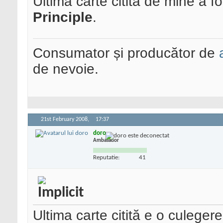
Ultima carte citita de mine a f
Principle
.
Consumator și producător de
de nevoie.
21st February 2008,
17:37
doro
Ambasador
Reputatie:
41
Ultima carte citită e o culegere