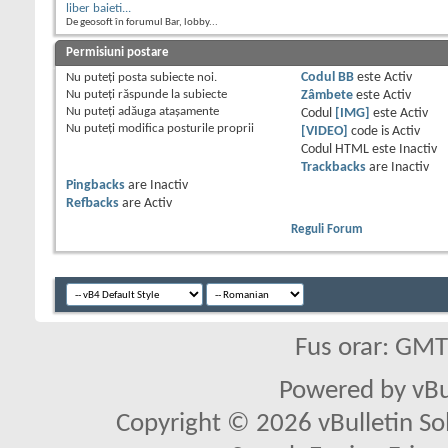
liber baieti...
De geosoft în forumul Bar, lobby...
Permisiuni postare
Nu puteţi
posta subiecte noi.
Codul BB
este
Activ
Nu puteţi
răspunde la subiecte
Zâmbete
este
Activ
Nu puteţi
adăuga ataşamente
Codul
[IMG]
este
Activ
Nu puteţi
modifica posturile proprii
[VIDEO]
code is
Activ
Codul HTML este
Inactiv
Trackbacks
are
Inactiv
Pingbacks
are
Inactiv
Refbacks
are
Activ
Reguli Forum
Fus orar: GM
Powered by vBu
Copyright © 2026 vBulletin Solu