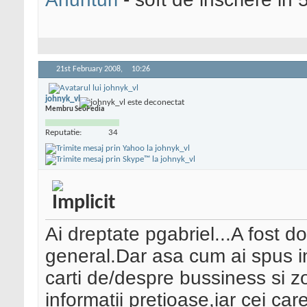
21st February 2008,
10:26
johnyk_vl
Membru SeoPedia
Reputatie:
34
Ai dreptate pgabriel...A fost d
general.Dar asa cum ai spus in
carti de/despre bussiness si z
informatii pretioase,iar cei car