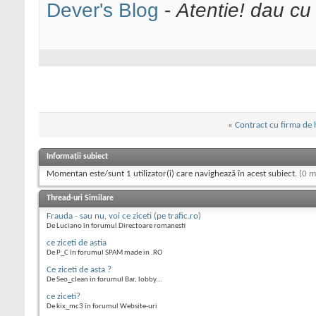
Dever's Blog
-
Atentie! dau cu
«
Contract cu firma de 
Informații subiect
Momentan este/sunt 1 utilizator(i) care navighează în acest subiect.
(0 m
Thread-uri Similare
Frauda - sau nu, voi ce ziceti (pe trafic.ro)
De Luciano în forumul Directoare romanesti
ce ziceti de astia
De P_C în forumul SPAM made in .RO
Ce ziceti de asta ?
De Seo_clean în forumul Bar, lobby...
ce ziceti?
De kix_mc3 în forumul Website-uri