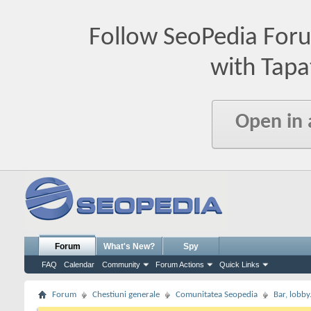
Follow SeoPedia For
with Tapa
Open in
Forum
What's New?
Spy
FAQ
Calendar
Community
Forum Actions
Quick Links
Forum
Chestiuni generale
Comunitatea Seopedia
Bar, lobby.