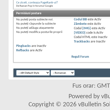
Ce ziceti, conteaza PageRank-ul?
De Razvan Pop în forumul Google
Permisiuni postare
Nu puteţi
posta subiecte noi.
Codul BB
este
Activ
Nu puteţi
răspunde la subiecte
Zâmbete
este
Activ
Nu puteţi
adăuga ataşamente
Codul
[IMG]
este
Activ
Nu puteţi
modifica posturile proprii
[VIDEO]
code is
Activ
Codul HTML este
Inactiv
Trackbacks
are
Inactiv
Pingbacks
are
Inactiv
Refbacks
are
Activ
Reguli Forum
Fus orar: GM
Powered by vBu
Copyright © 2026 vBulletin Solu