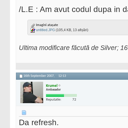
/L.E : Am avut codul dupa in
Imagini atașate
untitled.JPG
(105,4 KB, 13 afișări)
Ultima modificare făcută de Silver; 
16th September 2007,
12:13
Krumel
Ambasador
Reputatie:
72
Da refresh.