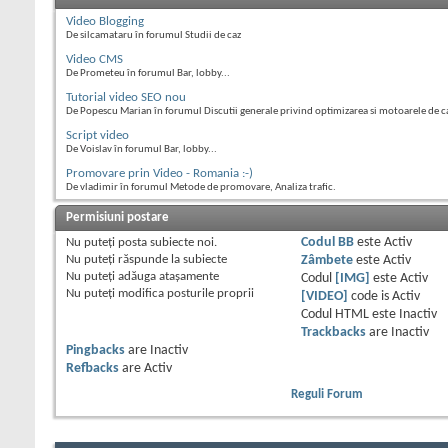
Video Blogging
De silcamataru în forumul Studii de caz
Video CMS
De Prometeu în forumul Bar, lobby...
Tutorial video SEO nou
De Popescu Marian în forumul Discutii generale privind optimizarea si motoarele de c
Script video
De Voislav în forumul Bar, lobby...
Promovare prin Video - Romania :-)
De vladimir în forumul Metode de promovare, Analiza trafic.
Permisiuni postare
Nu puteţi
posta subiecte noi.
Codul BB
este
Activ
Nu puteţi
răspunde la subiecte
Zâmbete
este
Activ
Nu puteţi
adăuga ataşamente
Codul
[IMG]
este
Activ
Nu puteţi
modifica posturile proprii
[VIDEO]
code is
Activ
Codul HTML este
Inactiv
Trackbacks
are
Inactiv
Pingbacks
are
Inactiv
Refbacks
are
Activ
Reguli Forum