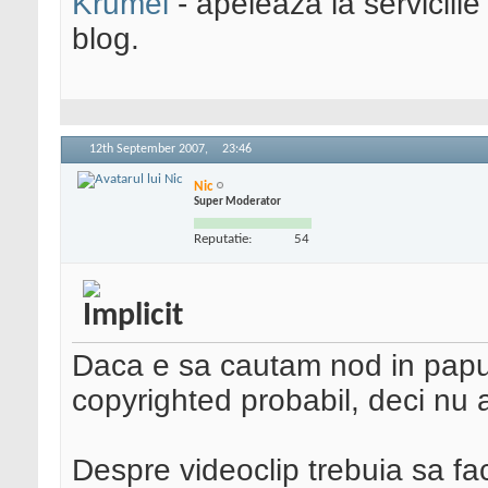
Krumel
- apeleaza la serviciile
blog.
12th September 2007,
23:46
Nic
Super Moderator
Reputatie:
54
Daca e sa cautam nod in papur
copyrighted probabil, deci nu 
Despre videoclip trebuia sa fa