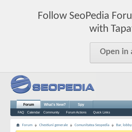
Follow SeoPedia For
with Tapa
Open in
Forum
What's New?
Spy
FAQ
Calendar
Community
Forum Actions
Quick Links
Forum
Chestiuni generale
Comunitatea Seopedia
Bar, lobby.