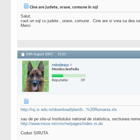
Cine are judete, orase, comune in sql
Salut,
caut un sql cu judete , orase, comune . Cine are si vrea sa dea s
Merci
10th August 2007,
15:01
rnicolescu
Membru SeoPedia
Reputatie:
39
http://isj.is.edu.ro/download/plan/b...%20Romania.xls
sau de pe site-ul Institutului national de statistica, sectiunea no
http://www.insse.ro/cms/rw/pages/index.ro.do
Coduri SIRUTA.