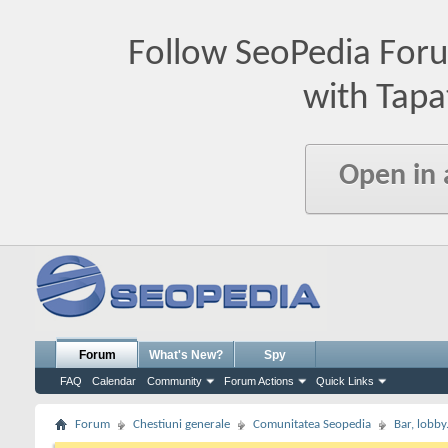
Follow SeoPedia For
with Tapa
Open in
Forum
What's New?
Spy
FAQ
Calendar
Community
Forum Actions
Quick Links
Forum
Chestiuni generale
Comunitatea Seopedia
Bar, lobby.