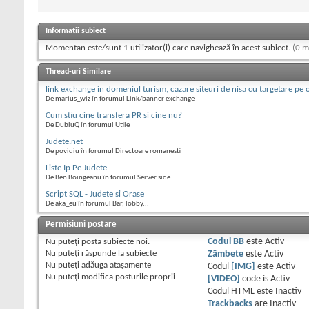
Informații subiect
Momentan este/sunt 1 utilizator(i) care navighează în acest subiect.
(0 m
Thread-uri Similare
link exchange in domeniul turism, cazare siteuri de nisa cu targetare pe 
De marius_wiz în forumul Link/banner exchange
Cum stiu cine transfera PR si cine nu?
De DubluQ în forumul Utile
Judete.net
De povidiu în forumul Directoare romanesti
Liste Ip Pe Judete
De Ben Boingeanu în forumul Server side
Script SQL - Judete si Orase
De aka_eu în forumul Bar, lobby...
Permisiuni postare
Nu puteţi
posta subiecte noi.
Codul BB
este
Activ
Nu puteţi
răspunde la subiecte
Zâmbete
este
Activ
Nu puteţi
adăuga ataşamente
Codul
[IMG]
este
Activ
Nu puteţi
modifica posturile proprii
[VIDEO]
code is
Activ
Codul HTML este
Inactiv
Trackbacks
are
Inactiv