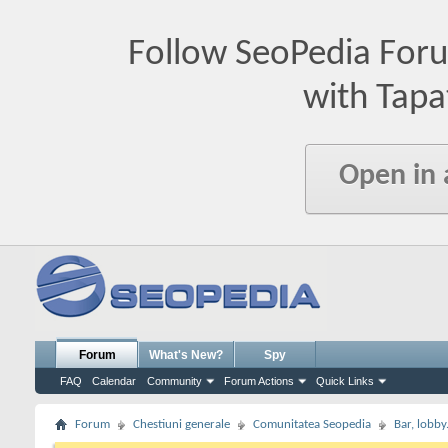
Follow SeoPedia For
with Tapa
Open in
Forum
What's New?
Spy
FAQ
Calendar
Community
Forum Actions
Quick Links
Forum
Chestiuni generale
Comunitatea Seopedia
Bar, lobby.