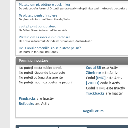
Platesc om pt. obtinere backlinkuri
De voidcode în forumul Discutii generale privind optimizarea si motoarele de cautare
Te platesc pentru insciere
De gherca în forumul Servicii web / Jobs
caut php-ist bun, platesc
De Mihai Gianu în forumul Server side
Platesc om sa inscrie in directoare
De doxxx în forumul Metode de promovare, Analiza trafic.
De la anul domeniile .ro se platesc pe an?
De laufer în forumul Bar, lobby...
Permisiuni postare
Nu puteţi
posta subiecte noi.
Codul BB
este
Activ
Nu puteţi
răspunde la subiecte
Zâmbete
este
Activ
Nu puteţi
adăuga ataşamente
Codul
[IMG]
este
Activ
Nu puteţi
modifica posturile proprii
[VIDEO]
code is
Activ
Codul HTML este
Inactiv
Trackbacks
are
Inactiv
Pingbacks
are
Inactiv
Refbacks
are
Activ
Reguli Forum