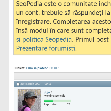
SeoPedia este o comunitate inc
un cont, trebuie să răspundeți la
înregistrare. Completarea acesto
însă modul în care sunt completa
si politica Seopedia
. Primul post 
Prezentare forumisti
.
Subiect:
Cum sa platesc IPB-ul?
31st March 2007,
00:11
dojo
Membru SeoPedia
Reputatie:
37