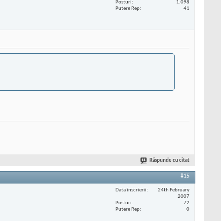
Posturi
1.098
Putere Rep
41
Răspunde cu citat
#15
Data înscrierii
24th February
2007
Posturi
72
Putere Rep
0