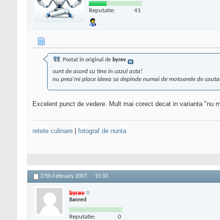
Reputatie:
41
Postat în original de
byrev
sunt de acord cu tine in cazul asta!
nu prea'mi place ideea sa depinde numai de motoarele de cauta
Excelent punct de vedere. Mult mai corect decat in varianta "nu 
retete culinare
|
fotograf de nunta
27th February 2007,
15:33
byrev
Banned
Reputatie:
0