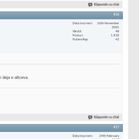
Răspunde cu citat
#16
Data înscrierii
16th November
2005
Vârstă
48
Posturi
1.818
Putere Rep
42
i deja e altceva.
Răspunde cu citat
#17
Data înscrierii
24th February