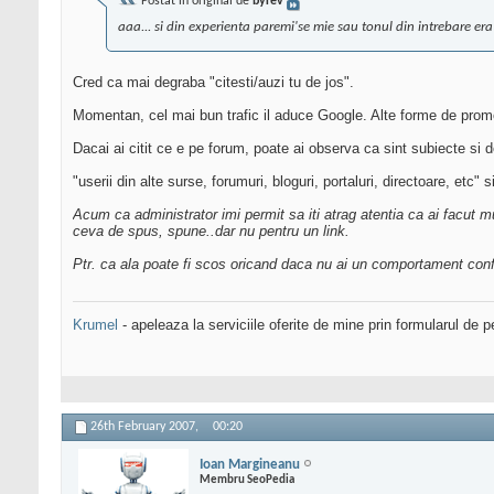
Postat în original de
byrev
aaa... si din experienta paremi'se mie sau tonul din intrebare era 
Cred ca mai degraba "citesti/auzi tu de jos".
Momentan, cel mai bun trafic il aduce Google. Alte forme de promo
Dacai ai citit ce e pe forum, poate ai observa ca sint subiecte si
"userii din alte surse, forumuri, bloguri, portaluri, directoare, etc" 
Acum ca administrator imi permit sa iti atrag atentia ca ai facut m
ceva de spus, spune..dar nu pentru un link.
Ptr. ca ala poate fi scos oricand daca nu ai un comportament con
Krumel
- apeleaza la serviciile oferite de mine prin formularul de p
26th February 2007,
00:20
Ioan Margineanu
Membru SeoPedia