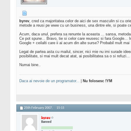
byrev
, cred ca majoritatea celor de aici de sex masculin si cu ori
metode a reusi pe www cu un business, una dintre ele, si poate ce
Acum, daca unul, prefera sa renunte la aceasta ... sansa, metoda,
Ce pot spune... Bravo, tie si celor care reusesc si fara Google... 
Google + ceilalti care ii ai acum din alte surse? Probabil mult mai 
Legat de partea asta cu mailul, sincer, nici mie nu imi surade ide
posibilitate, si mai mult decat atat, ai posibilitatea sa o si refuzi...
Numai bine..
Daca ai nevoie de un programator...
|
Nu folosesc !YM
25th February 2007,
15:15
byrev
Banned