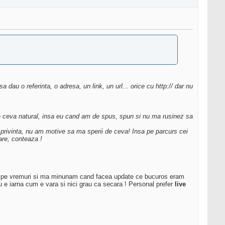
 dau o referinta, o adresa, un link, un url... orice cu http:// dar nu
.) e ceva natural, insa eu cand am de spus, spun si nu ma rusinez sa
o privinta, nu am motive sa ma sperii de ceva! Insa pe parcurs cei
are, conteaza !
gle pe vremuri si ma minunam cand facea update ce bucuros eram
 e iarna cum e vara si nici grau ca secara ! Personal prefer
live