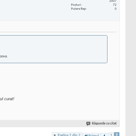
2007
Posturi
72
Putere Rep
0
tceva.
l curat!
Răspunde cu citat
Pagina 2 din 2
1
2
Primul