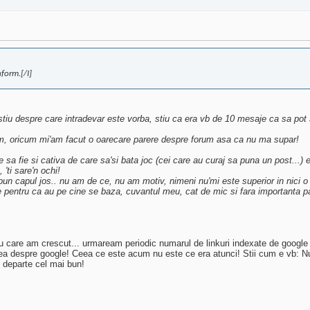
form.[/I]
u stiu despre care intradevar este vorba, stiu ca era vb de 10 mesaje ca sa pot sa
 acum, oricum mi'am facut o oarecare parere despre forum asa ca nu ma supar!
e sa fie si cativa de care sa'si bata joc (cei care au curaj sa puna un post..
'ti sare'n ochi!
 pun capul jos.. nu am de ce, nu am motiv, nimeni nu'mi este superior in nici 
e pentru ca au pe cine se baza, cuvantul meu, cat de mic si fara importanta p
 cu care am crescut... urmaream periodic numarul de linkuri indexate de goo
ea despre google! Ceea ce este acum nu este ce era atunci! Stii cum e vb: Nu
 departe cel mai bun!