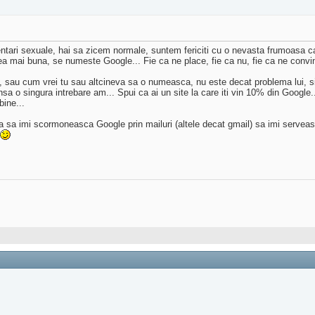
entari sexuale, hai sa zicem normale, suntem fericiti cu o nevasta frumoasa care
a mai buna, se numeste Google... Fie ca ne place, fie ca nu, fie ca ne convine
 sau cum vrei tu sau altcineva sa o numeasca, nu este decat problema lui, si
Insa o singura intrebare am... Spui ca ai un site la care iti vin 10% din Googl
bine...
ea sa imi scormoneasca Google prin mailuri (altele decat gmail) sa imi serveas