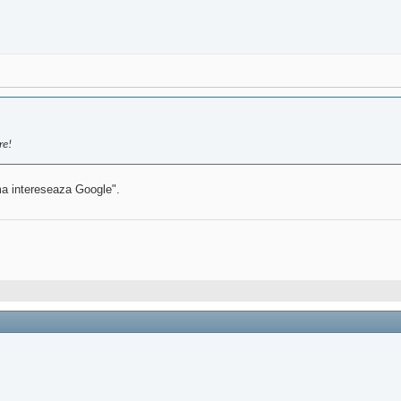
re!
ma intereseaza Google".