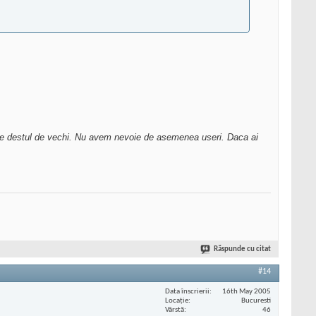
biecte destul de vechi. Nu avem nevoie de asemenea useri. Daca ai
Răspunde cu citat
#14
Data înscrierii
16th May 2005
Locaţie
Bucuresti
Vârstă
46