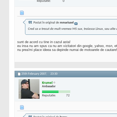
Reputatie:
0
Postat în original de
mmariusel
Cred ca a trecut de mult vremea MS sux, traiasca Linux, sau alte a
sunt de acord cu tine in cazul asta!
eu insa nu am spus ca nu am vizitatori din google, yahoo, msn, etc..
nu prea'mi place ideea sa depinde numai de motoarele de cautare
25th February 2007,
23:30
Krumel
Ambasador
Reputatie:
72