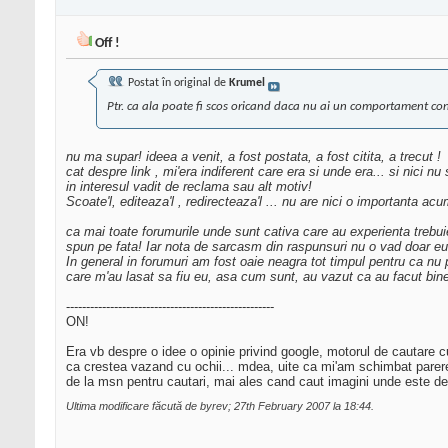
Off !
Postat în original de
Krumel
Ptr. ca ala poate fi scos oricand daca nu ai un comportament con
nu ma supar! ideea a venit, a fost postata, a fost citita, a trecut !
cat despre link , mi'era indiferent care era si unde era... si nici n
in interesul vadit de reclama sau alt motiv!
Scoate'l, editeaza'l , redirecteaza'l ... nu are nici o importanta
ca mai toate forumurile unde sunt cativa care au experienta trebui
spun pe fata! Iar nota de sarcasm din raspunsuri nu o vad doar eu, 
In general in forumuri am fost oaie neagra tot timpul pentru ca nu
care m'au lasat sa fiu eu, asa cum sunt, au vazut ca au facut bin
----------------------------------------------------
ON!
Era vb despre o idee o opinie privind google, motorul de cautare
ca crestea vazand cu ochii... mdea, uite ca mi'am schimbat parer
de la msn pentru cautari, mai ales cand caut imagini unde este de
Ultima modificare făcută de byrev; 27th February 2007 la
18:44
.