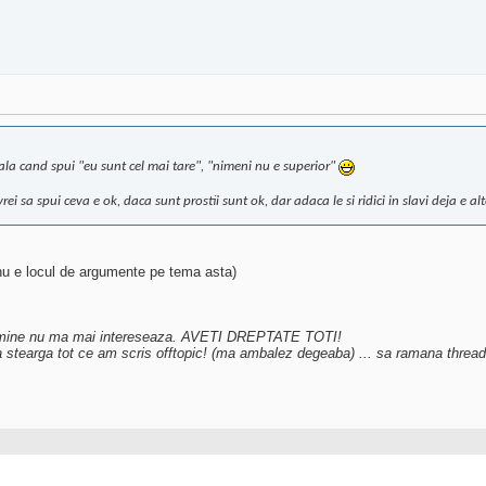
ala cand spui "eu sunt cel mai tare", "nimeni nu e superior"
rei sa spui ceva e ok, daca sunt prostii sunt ok, dar adaca le si ridici in slavi deja e al
nu e locul de argumente pe tema asta)
 la mine nu ma mai intereseaza. AVETI DREPTATE TOTI!
tearga tot ce am scris offtopic! (ma ambalez degeaba) ... sa ramana threadu