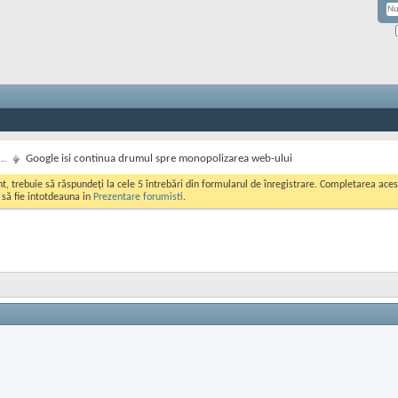
..
Google isi continua drumul spre monopolizarea web-ului
ont, trebuie să răspundeți la cele 5 întrebări din formularul de înregistrare. Completarea a
i să fie intotdeauna in
Prezentare forumisti
.