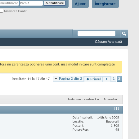
Ajutor
Înregistrare
Memorez Cont?
Căutare Avansată
cestora nu garantează obținerea unui cont, însă modul în care sunt completate
Pagina 2 din 2
1
2
Rezultate 11 la 17 din 17
Primul
Instrumente subiect
Afișează
#11
Data înscrierii
14th June 2005
Locaţie
Bucuresti
Posturi
1.905
Putere Rep
48