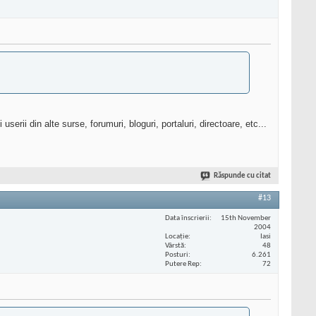
erii din alte surse, forumuri, bloguri, portaluri, directoare, etc...
Răspunde cu citat
#13
Data înscrierii
15th November
2004
Locaţie
Iasi
Vârstă
48
Posturi
6.261
Putere Rep
72