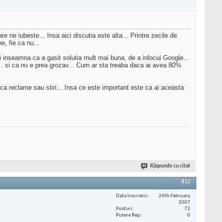
 ne iubeste... Insa aici discutia este alta... Printre zecile de
, fie ca nu...
 inseamna ca a gasit solutia mult mai buna, de a inlocui Google...
e... si ca nu e prea grozav... Cum ar sta treaba daca ai avea 80%
ca reclame sau stiri... Insa ce este important este ca ai aceasta
Răspunde cu citat
#12
Data înscrierii
24th February
2007
Posturi
72
Putere Rep
0