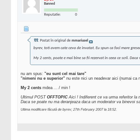
Banned
Reputatie:
0
Postat în original de
mmariusel
byrev, toti avem cate ceva de invatat. Eu spun ca faci mare grese
My 2 cents, poate e mai bine sa fii rezervat in ceea ce scrii. Daca v
nu am spus:
"eu sunt cel mai tare"
"nimeni nu e superior"
nu este nici un neadevar aici (numai ca 
My 2 cents
mdea ... / min !
Ultimul POST
OFFTOPIC
Aici ! Indiferent ce va urma referitor
Daca se poate nu ma deranjeaza daca un moderator va binevoi sa s
Ultima modificare făcută de byrev; 27th February 2007 la
18:52
.