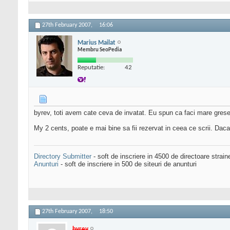
27th February 2007,
16:06
Marius Mailat
Membru SeoPedia
Reputatie:
42
byrev, toti avem cate ceva de invatat. Eu spun ca faci mare grese
My 2 cents, poate e mai bine sa fii rezervat in ceea ce scrii. Daca 
Directory Submitter
- soft de inscriere in 4500 de directoare strai
Anunturi
- soft de inscriere in 500 de siteuri de anunturi
27th February 2007,
18:50
byrev