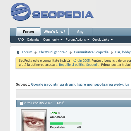
Forum
What's New?
Spy
FAQ
Calendar
Community
Forum Actions
Quick Links
Forum
Chestiuni generale
Comunitatea Seopedia
Bar, lobby.
SeoPedia este o comunitate inchisă
incă din 2008
. Pentru a beneficia de un c
ajută la obținerea acestuia.
Regulile si politica Seopedia
. Primul post ar trebu
Subiect:
Google isi continua drumul spre monopolizarea web-ului
25th February 2007,
13:06
Toto
Ambasador
Reputatie:
48