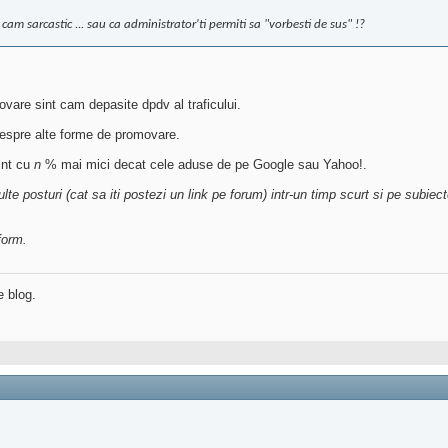
cam sarcastic ... sau ca administrator'ti permiti sa "vorbesti de sus" !?
vare sint cam depasite dpdv al traficului.
 despre alte forme de promovare.
sint cu
n
% mai mici decat cele aduse de pe Google sau Yahoo!.
ulte posturi (cat sa iti postezi un link pe forum) intr-un timp scurt si pe su
form.
e blog.