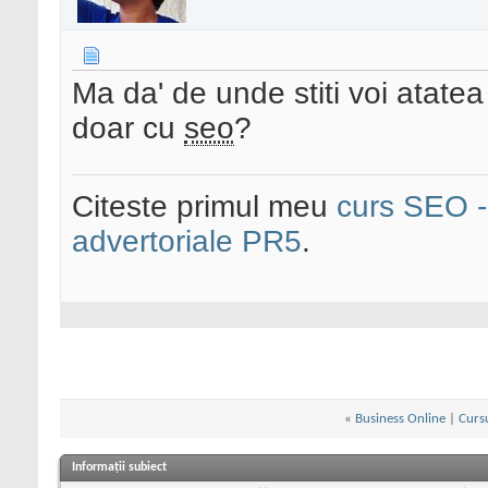
Ma da' de unde stiti voi atate
doar cu
seo
?
Citeste primul meu
curs SEO - 
advertoriale PR5
.
«
Business Online
|
Cursu
Informații subiect