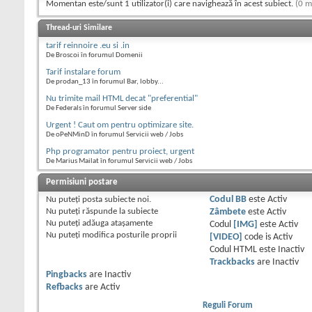
Momentan este/sunt 1 utilizator(i) care navighează în acest subiect.
(0 m
Thread-uri Similare
tarif reinnoire .eu si .in
De Broscoi în forumul Domenii
Tarif instalare forum
De prodan_13 în forumul Bar, lobby...
Nu trimite mail HTML decat "preferential"
De Federals în forumul Server side
Urgent ! Caut om pentru optimizare site.
De oPeNMinD în forumul Servicii web / Jobs
Php programator pentru proiect, urgent
De Marius Mailat în forumul Servicii web / Jobs
Permisiuni postare
Nu puteţi
posta subiecte noi.
Codul BB
este
Activ
Nu puteţi
răspunde la subiecte
Zâmbete
este
Activ
Nu puteţi
adăuga ataşamente
Codul
[IMG]
este
Activ
Nu puteţi
modifica posturile proprii
[VIDEO]
code is
Activ
Codul HTML este
Inactiv
Trackbacks
are
Inactiv
Pingbacks
are
Inactiv
Refbacks
are
Activ
Reguli Forum