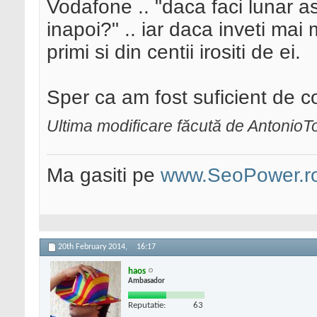
Vodafone .. "daca faci lunar as
inapoi?" .. iar daca inveti mai
primi si din centii irositi de ei.
Sper ca am fost suficient de c
Ultima modificare făcută de AntonioT
Ma gasiti pe
www.SeoPower.r
20th February 2014,
16:17
haos
Ambasador
Reputatie:
63