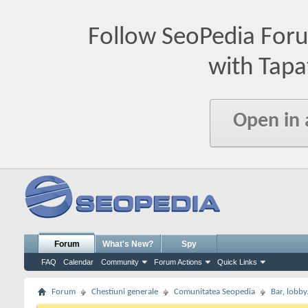
Follow SeoPedia For
with Tapa
Open in
Forum
What's New?
Spy
FAQ
Calendar
Community
Forum Actions
Quick Links
Forum
Chestiuni generale
Comunitatea Seopedia
Bar, lobby.