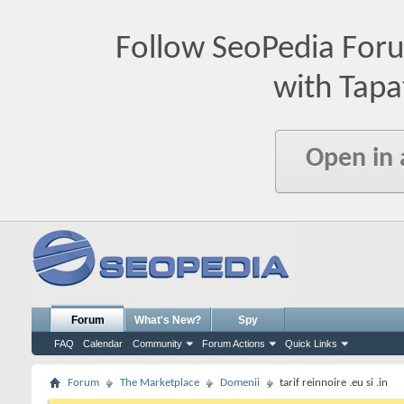
Follow SeoPedia For
with Tapa
Open in
Forum
What's New?
Spy
FAQ
Calendar
Community
Forum Actions
Quick Links
Forum
The Marketplace
Domenii
tarif reinnoire .eu si .in