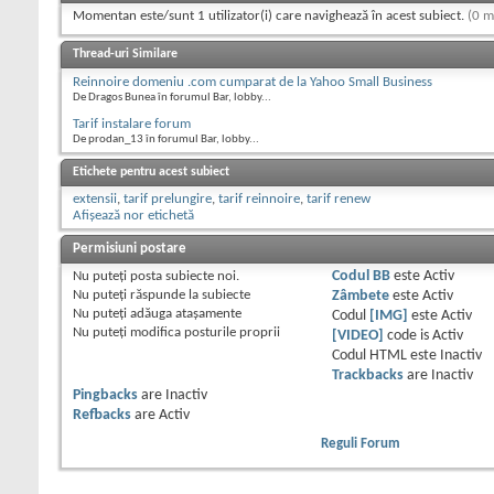
Momentan este/sunt 1 utilizator(i) care navighează în acest subiect.
(0 m
Thread-uri Similare
Reinnoire domeniu .com cumparat de la Yahoo Small Business
De Dragos Bunea în forumul Bar, lobby...
Tarif instalare forum
De prodan_13 în forumul Bar, lobby...
Etichete pentru acest subiect
extensii
,
tarif prelungire
,
tarif reinnoire
,
tarif renew
Afișează nor etichetă
Permisiuni postare
Nu puteţi
posta subiecte noi.
Codul BB
este
Activ
Nu puteţi
răspunde la subiecte
Zâmbete
este
Activ
Nu puteţi
adăuga ataşamente
Codul
[IMG]
este
Activ
Nu puteţi
modifica posturile proprii
[VIDEO]
code is
Activ
Codul HTML este
Inactiv
Trackbacks
are
Inactiv
Pingbacks
are
Inactiv
Refbacks
are
Activ
Reguli Forum