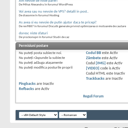
Am nevoie de niste pareri
De Mihai Alexandru în forumul WordPress
Voi avea sau nu nevoie de VPS? detalii in post..
De diasomie în forumul Hosting
As avea si eu nevoie de putin ajutor daca te pricepi!
De rev9887 în forumul Discutii generale privind optimizarea si motoarele de cautare
doresc niste sfaturi
De yrockonxpn în forumul Studii de caz
Permisiuni postare
Nu puteţi
posta subiecte noi.
Codul BB
este
Activ
Nu puteţi
răspunde la subiecte
Zâmbete
este
Activ
Nu puteţi
adăuga ataşamente
Codul
[IMG]
este
Activ
Nu puteţi
modifica posturile proprii
[VIDEO]
code is
Activ
Codul HTML este
Inactiv
Trackbacks
are
Inactiv
Pingbacks
are
Inactiv
Refbacks
are
Activ
Reguli Forum