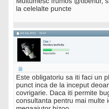
Multumesc frumos @tiberiur, sp
la celelalte puncte
3rd July 2013,
01:47
Clax
Membru SeoPedia
Reputatie:
44
Este obligatoriu sa iti faci un 
punct inca de la inceput deoar
covrigarie. Daca iti permite bug
consultanta pentru mai multe i
megaajutor bizoo.