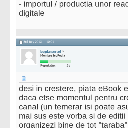
- importul / productia unor read
digitale
3rd July 2013,
10:01
bogdancercel
Membru SeoPedia
Reputatie:
28
desi in crestere, piata eBook e
daca etse momentul pentru cre
canal (un temerar isi poate a
mai sus este vorba si de editii 
organizezi bine de tot "taraba"