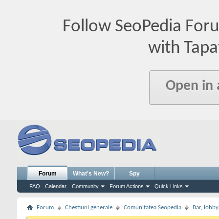
Follow SeoPedia For
with Tapa
Open in
Forum
What's New?
Spy
FAQ
Calendar
Community
Forum Actions
Quick Links
Forum
Chestiuni generale
Comunitatea Seopedia
Bar, lobby.