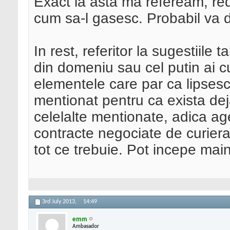
Exact la asta ma refeream, red
cum sa-l gasesc. Probabil va 
In rest, referitor la sugestiile 
din domeniu sau cel putin ai cu
elementele care par ca lipses
mentionat pentru ca exista de
celelalte mentionate, adica age
contracte negociate de curiera
tot ce trebuie. Pot incepe mai
3rd July 2013,
14:49
emm
Ambasador