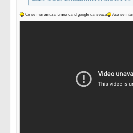
Ce se mai amuza lumea cand google danseaza
Asa se intam