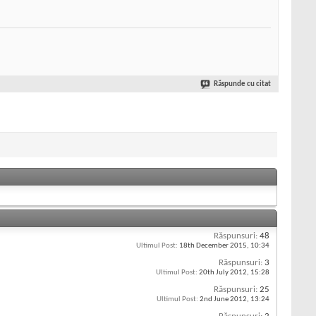
Răspunde cu citat
Răspunsuri:
48
Ultimul Post:
18th December 2015,
10:34
Răspunsuri:
3
Ultimul Post:
20th July 2012,
15:28
Răspunsuri:
25
Ultimul Post:
2nd June 2012,
13:24