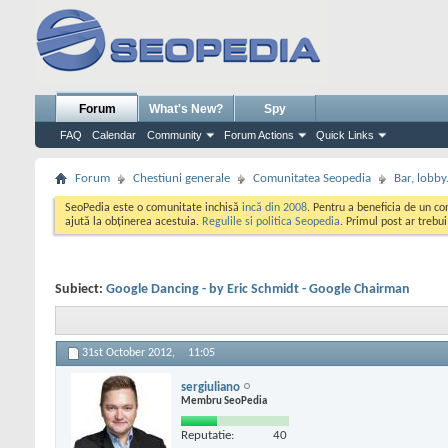
Forum
What's New?
Spy
FAQ
Calendar
Community
Forum Actions
Quick Links
Forum
Chestiuni generale
Comunitatea Seopedia
Bar, lobby.
SeoPedia este o comunitate inchisă
incă din 2008
. Pentru a beneficia de un c
ajută la obținerea acestuia.
Regulile si politica Seopedia
. Primul post ar trebu
Subiect:
Google Dancing - by Eric Schmidt - Google Chairman
31st October 2012,
11:05
sergiuliano
Membru SeoPedia
Reputatie:
40