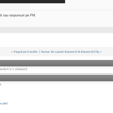
dit sau raspunsuri pe PM.
«
Paypal pe transfer
|
Numar de cautari Keyword Vs Keyword+City
»
embrii și 1 vizitatori)
s
ocatie!