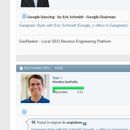
Google Dancing - by Eric Schmidt - Google Chairman
Gangnam Style with Eric Schmidt (Google_s office in Gangnam) 
GeoRanker - Local SEO Reverse Engineering Platform
31st October 2012,
12:02
Tom
Membru SeoPedia
Reputatie:
131
Postat în original de
sergiuliano
Gangnam Style with Eric Schmidt (Google_s office in Gangnam) 