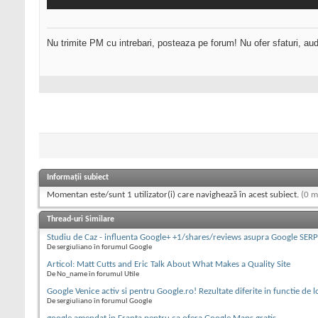
Nu trimite PM cu intrebari, posteaza pe forum! Nu ofer sfaturi, au
Informații subiect
Momentan este/sunt 1 utilizator(i) care navighează în acest subiect.
(0 m
Thread-uri Similare
Studiu de Caz - influenta Google+ +1/shares/reviews asupra Google SERP
De sergiuliano în forumul Google
Articol: Matt Cutts and Eric Talk About What Makes a Quality Site
De No_name în forumul Utile
Google Venice activ si pentru Google.ro! Rezultate diferite in functie de l
De sergiuliano în forumul Google