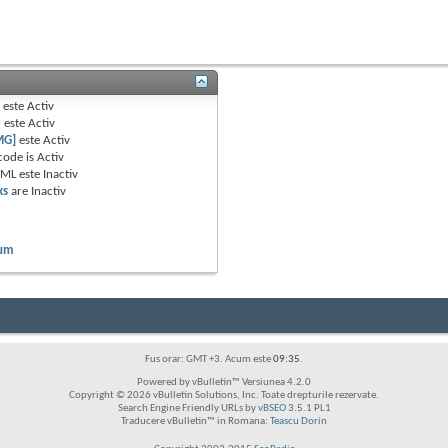
B
este
Activ
e
este
Activ
MG]
este
Activ
code is
Activ
TML este
Inactiv
ks
are
Inactiv
rum
Fus orar: GMT +3. Acum este
09:35
.
Powered by vBulletin™ Versiunea 4.2.0
Copyright © 2026 vBulletin Solutions, Inc. Toate drepturile rezervate.
Search Engine Friendly URLs by
vBSEO
3.5.1 PL1
Traducere vBulletin™ in Romana:
Teascu Dorin