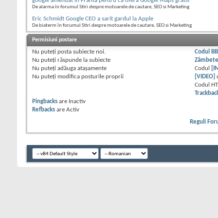
google amendat in Franta pentru ca ofera Google Maps gratis
De alarma în forumul Stiri despre motoarele de cautare, SEO si Marketing
Eric Schmidt Google CEO a sarit gardul la Apple
De biaterm în forumul Stiri despre motoarele de cautare, SEO si Marketing
Permisiuni postare
Nu puteţi
posta subiecte noi.
Codul B
Nu puteţi
răspunde la subiecte
Zâmbet
Nu puteţi
adăuga ataşamente
Codul
[I
Nu puteţi
modifica posturile proprii
[VIDEO]
Codul H
Trackbac
Pingbacks
are
Inactiv
Refbacks
are
Activ
Reguli Fo