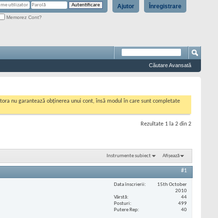
Ajutor
Înregistrare
Memorez Cont?
Căutare Avansată
cestora nu garantează obținerea unui cont, însă modul în care sunt completate
Rezultate 1 la 2 din 2
Instrumente subiect
Afișează
#1
Data înscrierii
15th October
2010
Vârstă
44
Posturi
499
Putere Rep
40