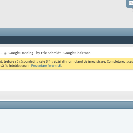
..
Google Dancing - by Eric Schmidt - Google Chairman
ont, trebuie să răspundeți la cele 5 întrebări din formularul de înregistrare. Completarea a
i să fie intotdeauna in
Prezentare forumisti
.