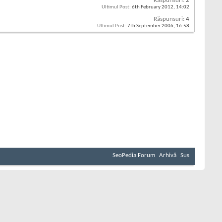
Răspunsuri:
2
Ultimul Post:
6th February 2012,
14:02
Răspunsuri:
4
Ultimul Post:
7th September 2006,
16:58
SeoPedia Forum
Arhivă
Sus