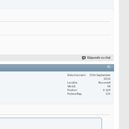
Răspunde cu citat
#2
Data înscrierii
25th September
2010
Locaţie
Bucuresti
Vârstă
48
Posturi
3.169
Putere Rep
131