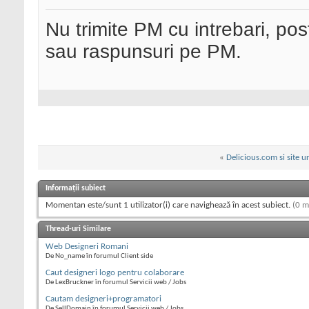
Nu trimite PM cu intrebari, pos
sau raspunsuri pe PM.
«
Delicious.com si site u
Informații subiect
Momentan este/sunt 1 utilizator(i) care navighează în acest subiect.
(0 m
Thread-uri Similare
Web Designeri Romani
De No_name în forumul Client side
Caut designeri logo pentru colaborare
De LexBruckner în forumul Servicii web / Jobs
Cautam designeri+programatori
De SellDomain în forumul Servicii web / Jobs