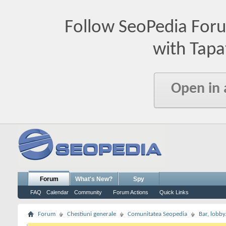
Follow SeoPedia For
with Tapa
Open in
Forum
What's New?
Spy
FAQ
Calendar
Community
Forum Actions
Quick Links
Forum
Chestiuni generale
Comunitatea Seopedia
Bar, lobby.