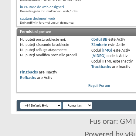
in cautare de web designeri
De re-design în forumul Servicii web / Jobs
cautam designeri web
De HardFly în forumul Locuri de munca
Permisiuni postare
Nu puteţi
posta subiecte noi.
Codul BB
este
Activ
Nu puteţi
răspunde la subiecte
Zâmbete
este
Activ
Nu puteţi
adăuga ataşamente
Codul
[IMG]
este
Activ
Nu puteţi
modifica posturile proprii
[VIDEO]
code is
Activ
Codul HTML este
Inactiv
Trackbacks
are
Inactiv
Pingbacks
are
Inactiv
Refbacks
are
Activ
Reguli Forum
Fus orar: GM
Powered by vBu