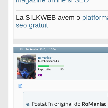
magazine online si SEO
La SILKWEB avem o
platfor
seo gratuit
15th September 2012,
20:56
RoManiac
Membru SeoPedia
Reputatie:
50
Postat în original de
RoManiac