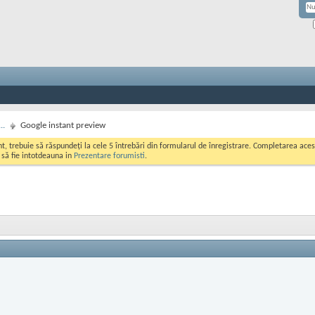
..
Google instant preview
ont, trebuie să răspundeți la cele 5 întrebări din formularul de înregistrare. Completarea a
i să fie intotdeauna in
Prezentare forumisti
.