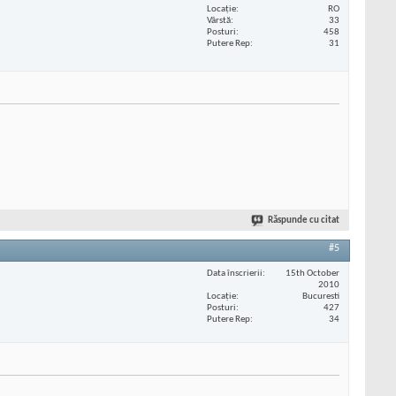
Locaţie
RO
Vârstă
33
Posturi
458
Putere Rep
31
Răspunde cu citat
#5
Data înscrierii
15th October
2010
Locaţie
Bucuresti
Posturi
427
Putere Rep
34