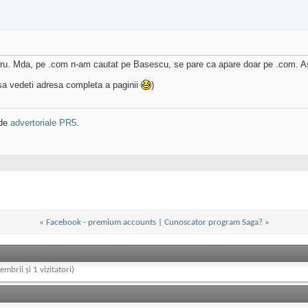
lucru. Mda, pe .com n-am cautat pe Basescu, se pare ca apare doar pe .com. 
sa vedeti adresa completa a paginii
)
 de
advertoriale PR5
.
«
Facebook - premium accounts
|
Cunoscator program Saga?
»
embrii și 1 vizitatori)