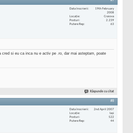
#7
Data înscrierii
19th February
2008
Locaţie
Craiova
Posturi
2.239
Putere Rep
63
 cred si eu ca inca nu e activ pe .ro, dar mai asteptam, poate
Răspunde cu citat
#8
Data înscrierii
2nd April 2007
Locaţie
Iași
Posturi
522
Putere Rep
44