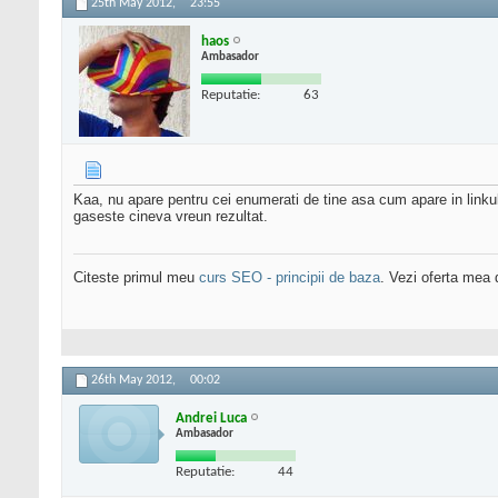
25th May 2012,
23:55
haos
Ambasador
Reputatie:
63
Kaa, nu apare pentru cei enumerati de tine asa cum apare in linkul
gaseste cineva vreun rezultat.
Citeste primul meu
curs SEO - principii de baza
. Vezi oferta mea
26th May 2012,
00:02
Andrei Luca
Ambasador
Reputatie:
44