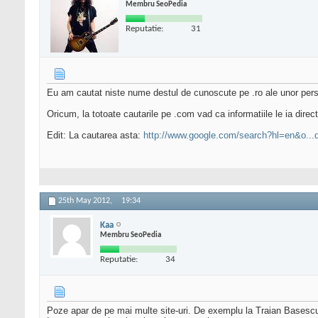
Membru SeoPedia
Reputatie:
31
Eu am cautat niste nume destul de cunoscute pe .ro ale unor persoa
Oricum, la totoate cautarile pe .com vad ca informatiile le ia direct
Edit: La cautarea asta:
http://www.google.com/search?hl=en&o..
25th May 2012,
19:34
Kaa
Membru SeoPedia
Reputatie:
34
Poze apar de pe mai multe site-uri. De exemplu la Traian Basescu