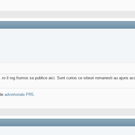
.ro il rog frumos sa publice aici. Sunt curios ce siteuri romanesti au ajuns aco
 de
advertoriale PR5
.