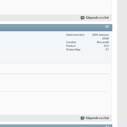
Răspunde cu citat
#6
Data înscrierii
30th January
2008
Locaţie
Bucuresti
Posturi
552
Putere Rep
37
Răspunde cu citat