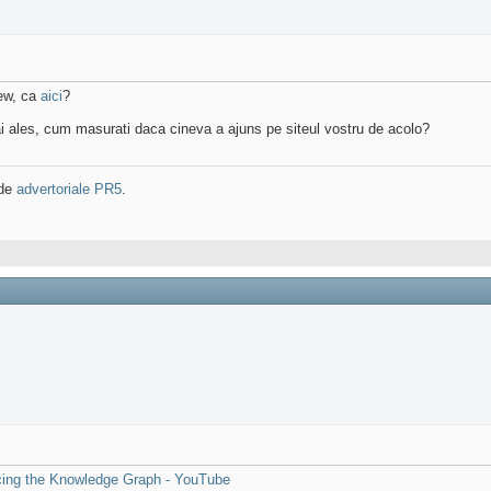
iew, ca
aici
?
mai ales, cum masurati daca cineva a ajuns pe siteul vostru de acolo?
 de
advertoriale PR5
.
cing the Knowledge Graph - YouTube