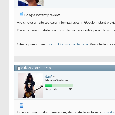
Google instant preview
Are cineva un site ale carui informatii apar in Google instant prev
Daca da, aveti o statistica cu vizitatorii care umbla pe acolo si 
Citeste primul meu
curs SEO - principii de baza
. Vezi oferta mea
25th May 2012,
17:50
danP
Membru SeoPedia
Reputatie:
31
Eu nu am mai intalnit pana acum, dar poate te ajuta asta:
Introdu