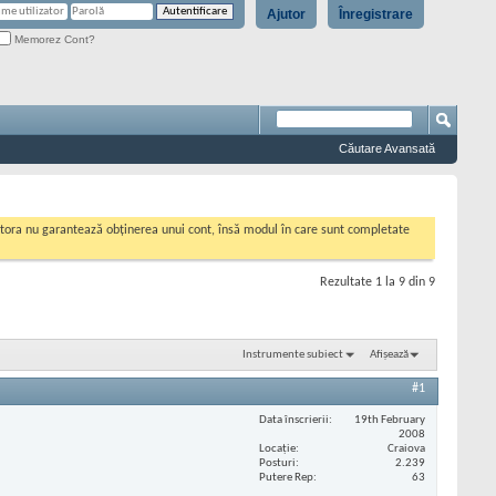
Ajutor
Înregistrare
Memorez Cont?
Căutare Avansată
cestora nu garantează obținerea unui cont, însă modul în care sunt completate
Rezultate 1 la 9 din 9
Instrumente subiect
Afișează
#1
Data înscrierii
19th February
2008
Locaţie
Craiova
Posturi
2.239
Putere Rep
63