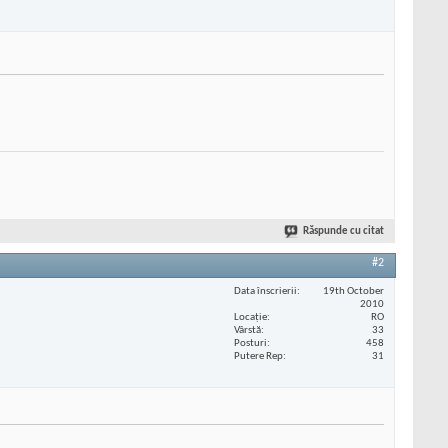
Răspunde cu citat
#2
Data înscrierii
19th October
2010
Locaţie
RO
Vârstă
33
Posturi
458
Putere Rep
31