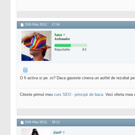
25th May 2012,
17:56
haos
Ambasador
Reputatie:
63
O fi activa si pe .ro? Daca gaseste cineva un astfel de rezultat pe 
Citeste primul meu
curs SEO - principii de baza
. Vezi oferta mea
25th May 2012,
18:11
danP