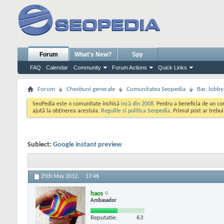
Forum
What's New?
Spy
FAQ
Calendar
Community
Forum Actions
Quick Links
Forum
Chestiuni generale
Comunitatea Seopedia
Bar, lobby.
SeoPedia este o comunitate inchisă
incă din 2008
. Pentru a beneficia de un c
ajută la obținerea acestuia.
Regulile si politica Seopedia
. Primul post ar trebu
Subiect:
Google instant preview
25th May 2012,
17:46
haos
Ambasador
Reputatie:
63