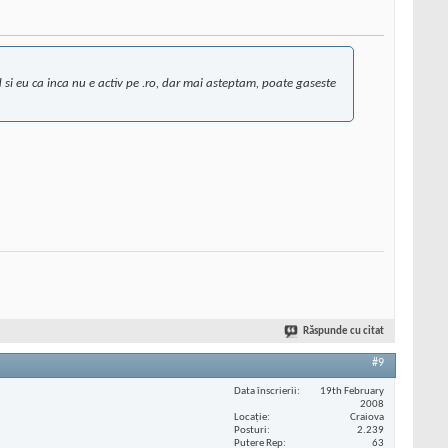
si eu ca inca nu e activ pe .ro, dar mai asteptam, poate gaseste
Răspunde cu citat
#9
Data înscrierii
19th February
2008
Locaţie
Craiova
Posturi
2.239
Putere Rep
63