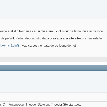
ne atat din Romania cat si din afara. Sunt sigur ca la noi nu e activ inca.
 de pe WikiPedia, deci nu stiu daca o sa apara si alte site-uri in sursele lor.
.da+vinci&btnG=
vad ca poza e luata de pe leonardo.net
, Crin Antonescu, Theodor Stolojan, Theodor Stolojan...etc