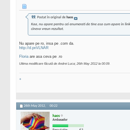
Postat în original de
haos
Kaa, nu apare pentru cei enumerati de tine asa cum apare in link
cineva vreun rezultat.
Nu apare pe ro, insa pe .com da.
http://d.pr/i/LNAR
Floria
are asa ceva pe .ro
Ultima modificare făcută de Andrei Luca; 26th May 2012 la
00:09
.
+
26th May 2012,
00:22
haos
Ambasador
Reputatie:
63