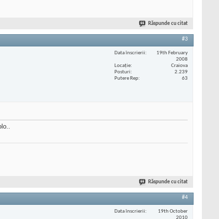
Răspunde cu citat
#3
Data înscrierii
19th February
2008
Locaţie
Craiova
Posturi
2.239
Putere Rep
63
lo..
Răspunde cu citat
#4
Data înscrierii
19th October
2010