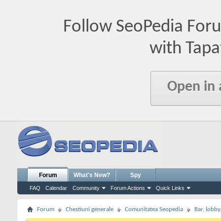
Follow SeoPedia For
with Tapa
Open in
Forum
What's New?
Spy
FAQ
Calendar
Community
Forum Actions
Quick Links
Forum
Chestiuni generale
Comunitatea Seopedia
Bar, lobby.