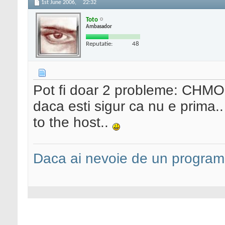
1st June 2006,
22:32
Toto
Ambasador
Reputatie:
48
Pot fi doar 2 probleme: CH
daca esti sigur ca nu e prima.
to the host..
Daca ai nevoie de un programa