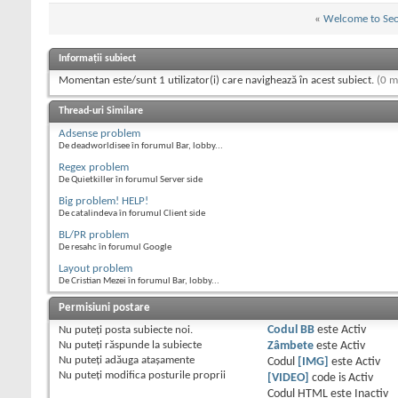
«
Welcome to Se
Informații subiect
Momentan este/sunt 1 utilizator(i) care navighează în acest subiect.
(0 m
Thread-uri Similare
Adsense problem
De deadworldisee în forumul Bar, lobby...
Regex problem
De Quietkiller în forumul Server side
Big problem! HELP!
De catalindeva în forumul Client side
BL/PR problem
De resahc în forumul Google
Layout problem
De Cristian Mezei în forumul Bar, lobby...
Permisiuni postare
Nu puteţi
posta subiecte noi.
Codul BB
este
Activ
Nu puteţi
răspunde la subiecte
Zâmbete
este
Activ
Nu puteţi
adăuga ataşamente
Codul
[IMG]
este
Activ
Nu puteţi
modifica posturile proprii
[VIDEO]
code is
Activ
Codul HTML este
Inactiv