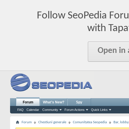
Follow SeoPedia For
with Tapa
Open in
Forum
What's New?
Spy
FAQ
Calendar
Community
Forum Actions
Quick Links
Forum
Chestiuni generale
Comunitatea Seopedia
Bar, lobby.