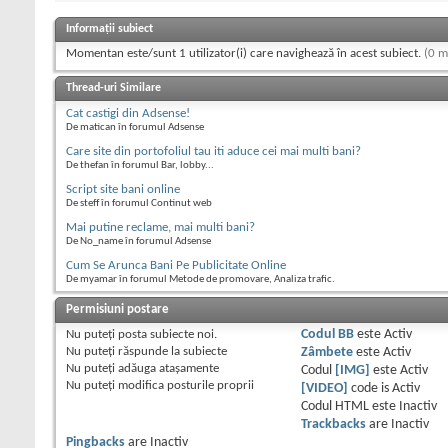
Informații subiect
Momentan este/sunt 1 utilizator(i) care navighează în acest subiect.
(0 m
Thread-uri Similare
Cat castigi din Adsense!
De matican în forumul Adsense
Care site din portofoliul tau iti aduce cei mai multi bani?
De thefan în forumul Bar, lobby...
Script site bani online
De steff în forumul Continut web
Mai putine reclame, mai multi bani?
De No_name în forumul Adsense
Cum Se Arunca Bani Pe Publicitate Online
De myamar în forumul Metode de promovare, Analiza trafic.
Permisiuni postare
Nu puteţi
posta subiecte noi.
Codul BB
este
Activ
Nu puteţi
răspunde la subiecte
Zâmbete
este
Activ
Nu puteţi
adăuga ataşamente
Codul
[IMG]
este
Activ
Nu puteţi
modifica posturile proprii
[VIDEO]
code is
Activ
Codul HTML este
Inactiv
Trackbacks
are
Inactiv
Pingbacks
are
Inactiv