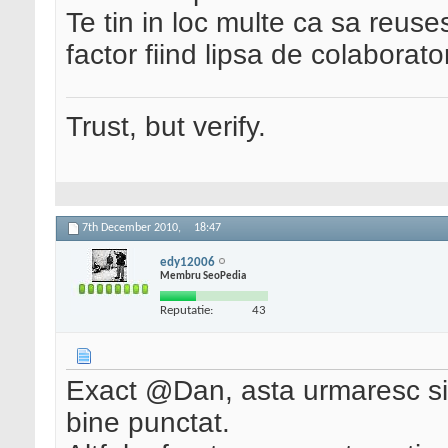
Te tin in loc multe ca sa reuse
factor fiind lipsa de colaborator
Trust, but verify.
7th December 2010,
18:47
edy12006
Membru SeoPedia
Reputatie:
43
Exact @Dan, asta urmaresc si 
bine punctat.