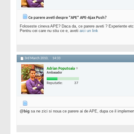
Ce parere aveti despre "APE" APE-Ajax Push?
Foloseste cineva APE? Daca da, ce parere aveti ? Experiente etc
Pentru cei care nu stiu ce e, aveti
aici un link
3rd March 2010,
14:33
Adrian Poputoaia
Ambasador
Reputatie:
37
@big
sa ne zici si noua ce parere ai de APE, dupa ce il implemen