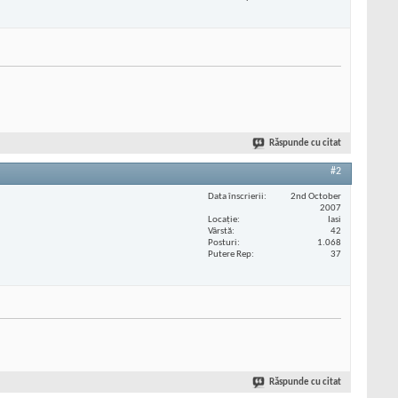
Răspunde cu citat
#2
Data înscrierii
2nd October
2007
Locaţie
Iasi
Vârstă
42
Posturi
1.068
Putere Rep
37
Răspunde cu citat