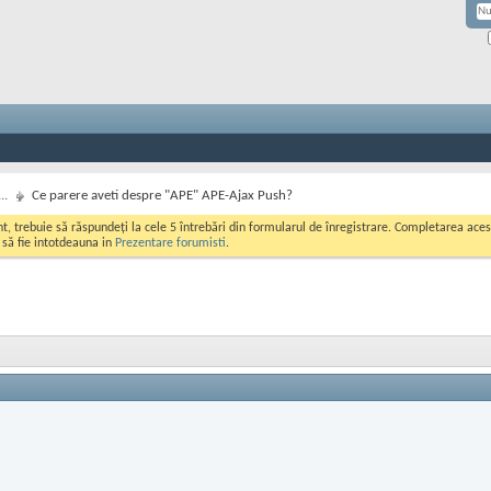
..
Ce parere aveti despre "APE" APE-Ajax Push?
ont, trebuie să răspundeți la cele 5 întrebări din formularul de înregistrare. Completarea a
i să fie intotdeauna in
Prezentare forumisti
.