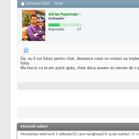
3rd March 2010,
23:40
Adrian Poputoaia
Ambasador
Reputatie:
37
Da, eu il voi folosi pentru chat, deoarece ceea ce vroiam sa implem
folos.
Ma bucur ca te-am putut ajuta, chiar daca aveam eu nevoie de o 
Informații subiect
Momentan este/sunt 1 utilizator(i) care navighează în acest subiect.
(0 m