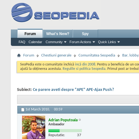
Forum
What's New?
Spy
FAQ
Calendar
Community
Forum Actions
Quick Links
Forum
Chestiuni generale
Comunitatea Seopedia
Bar, lobby.
SeoPedia este o comunitate inchisă
incă din 2008
. Pentru a beneficia de un c
ajută la obținerea acestuia.
Regulile si politica Seopedia
. Primul post ar trebu
Subiect:
Ce parere aveti despre "APE" APE-Ajax Push?
1st March 2010,
00:59
Adrian Poputoaia
Ambasador
Reputatie:
37