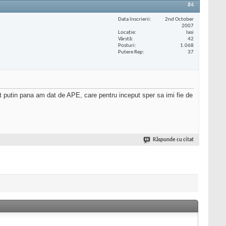
#4
Data înscrierii
2nd October
2007
Locaţie
Iasi
Vârstă
42
Posturi
1.068
Putere Rep
37
pat putin pana am dat de APE, care pentru inceput sper sa imi fie de
Răspunde cu citat