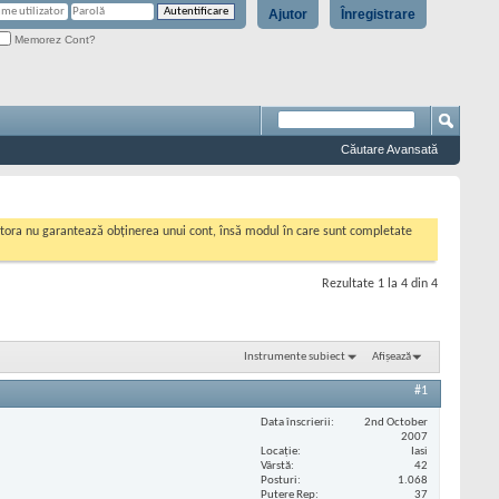
Ajutor
Înregistrare
Memorez Cont?
Căutare Avansată
cestora nu garantează obținerea unui cont, însă modul în care sunt completate
Rezultate 1 la 4 din 4
Instrumente subiect
Afișează
#1
Data înscrierii
2nd October
2007
Locaţie
Iasi
Vârstă
42
Posturi
1.068
Putere Rep
37