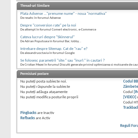
Thread-uri Similare
Plata Adsense ..."prenume nume" - noua "normativa"
De resahc în forumul Adsense
Despre "conversion rate" pe la noi
De attempt în forumul Comert electronic, e-Commerce
Cateva lucruri despre "Skinnerul"
De Adrian Poputoaia în forumul Bar, lobby...
Intrebare despre Sitemap. Cat de "rau" e?
De alexandruoctavia în forumul Google
Se folosesc parametrii "site:" sau "inurl:" in cautari ?
De Cristian Mezei în forumul Discutii generale privind optimizarea si motoarele de cau
Permisiuni postare
Nu puteţi
posta subiecte noi.
Codul B
Nu puteţi
răspunde la subiecte
Zâmbet
Nu puteţi
adăuga ataşamente
Codul
[I
Nu puteţi
modifica posturile proprii
[VIDEO]
Codul H
Trackbac
Pingbacks
are
Inactiv
Refbacks
are
Activ
Reguli Fo