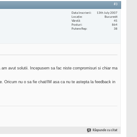
#3
Data înscrierii
13th July 2007
Locaţie
Bucuresti
Vârstă
45
Posturi
864
Putere Rep
38
ea am avut solutii. Incepusem sa fac niste compromisuri si chiar ma
re. Oricum nu o sa fie chat/IM asa ca nu te astepta la feedback in
Răspunde cu citat