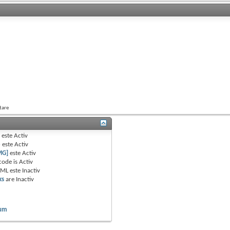
tare
B
este
Activ
e
este
Activ
MG]
este
Activ
code is
Activ
TML este
Inactiv
ks
are
Inactiv
rum