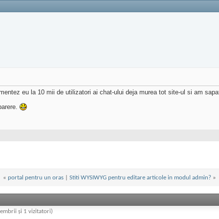
entez eu la 10 mii de utilizatori ai chat-ului deja murea tot site-ul si am sa
parere.
«
portal pentru un oras
|
Stiti WYSIWYG pentru editare articole in modul admin?
»
embrii și 1 vizitatori)