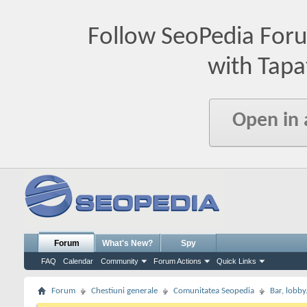
Follow SeoPedia For
with Tapa
Open in
Forum
What's New?
Spy
FAQ
Calendar
Community
Forum Actions
Quick Links
Forum
Chestiuni generale
Comunitatea Seopedia
Bar, lobby.