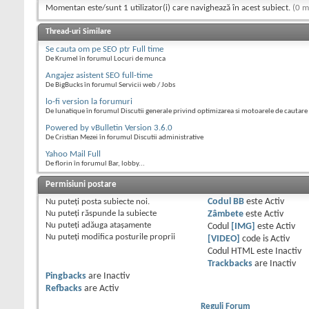
Momentan este/sunt 1 utilizator(i) care navighează în acest subiect.
(0 m
Thread-uri Similare
Se cauta om pe SEO ptr Full time
De Krumel în forumul Locuri de munca
Angajez asistent SEO full-time
De BigBucks în forumul Servicii web / Jobs
lo-fi version la forumuri
De lunatique în forumul Discutii generale privind optimizarea si motoarele de cautare
Powered by vBulletin Version 3.6.0
De Cristian Mezei în forumul Discutii administrative
Yahoo Mail Full
De florin în forumul Bar, lobby...
Permisiuni postare
Nu puteţi
posta subiecte noi.
Codul BB
este
Activ
Nu puteţi
răspunde la subiecte
Zâmbete
este
Activ
Nu puteţi
adăuga ataşamente
Codul
[IMG]
este
Activ
Nu puteţi
modifica posturile proprii
[VIDEO]
code is
Activ
Codul HTML este
Inactiv
Trackbacks
are
Inactiv
Pingbacks
are
Inactiv
Refbacks
are
Activ
Reguli Forum